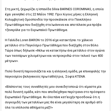
Στη μικτή, ξεχωρίζει η Ισπανίδα Silvia BARNES COROMINAS, η οποία
έχει γεννηθεί στις 22 Μαΐου 1992. Πριν λίγους μήνες η Ελληνική
Κολυμβητική Ομοσπονδία την προσκάλεσε στο Πανελλήνιο
Πρωτάθλημα που διεξήχθη στα Ιωάννινα και αποτέλεσε μια πρόβα
τζενεράλε για το Ευρωπαϊκό Πρωτάθλημα.
Η Γαλλίδα Loren BARON το 2016 είχε κατακτήσει το χάλκινο
μετάλλιο στο Παγκόσμιο Πρωτάθλημα που διεξήχθη στον Βόλο.
Τώρα όπως δήλωσε «θέλω να κατακτήσω ένα μετάλλιο στον αγώνα
των τεσσάρων χιλιομέτρων και να προκριθώ στον τελικό των 400
μέτρων».
Πολύ δυνατή παρουσιάζεται και η ελληνική ομάδα, με επικεφαλής την
παγκοσμίου βεληνεκούς πρωταθλήτρια, Σοφία ΚΤΕΝΑ.
«Βλέποντας τους συναθλητές μου συνειδητοποιώ ότι είμαστε μία
πολύ δυνατή ομάδα, κάτι που αποδείχθηκε περίτρανα στο πρόσφατο
Ευρωπαϊκό Πρωτάθλημα. Αν όλα πάνε κατ’ευχήν προσδοκώ ότι η
συγκομιδή των μεταλλίων μας θα είναι μεγαλύτερη σε αριθμό απ’ο
όλα τα υπόλοιπα αθλήματα μαζί!»