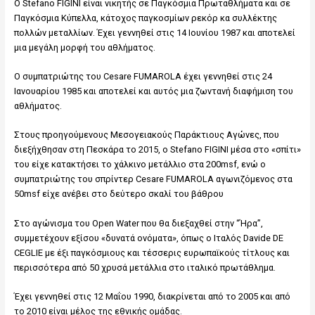
O Stefano FIGINI είναι νικητής σε Παγκόσμια Πρωταθλήματα και σε
Παγκόσμια Κύπελλα, κάτοχος παγκοσμίων ρεκόρ κα συλλέκτης
πολλών μεταλλίων. Έχει γεννηθεί στις 14 Ιουνίου 1987 και αποτελεί
μια μεγάλη μορφή του αθλήματος.
Ο συμπατριώτης του Cesare FUMAROLA έχει γεννηθεί στις 24
Ιανουαρίου 1985 και αποτελεί και αυτός μια ζωντανή διαφήμιση του
αθλήματος.
Στους προηγούμενους Μεσογειακούς Παράκτιους Αγώνες, που
διεξήχθησαν στη Πεσκάρα το 2015, ο Stefano FIGINI μέσα στο «σπίτι»
του είχε κατακτήσει το χάλκινο μετάλλιο στα 200msf, ενώ ο
συμπατριώτης του σπρίντερ Cesare FUMAROLA αγωνιζόμενος στα
50msf είχε ανέβει στο δεύτερο σκαλί του βάθρου
Στο αγώνισμα του Open Water που θα διεξαχθεί στην “Ήρα”,
συμμετέχουν εξίσου «δυνατά ονόματα», όπως ο Ιταλός Davide DE
CEGLIE με έξι παγκόσμιους και τέσσερις ευρωπαϊκούς τίτλους και
περισσότερα από 50 χρυσά μετάλλια στο ιταλικό πρωτάθλημα.
Έχει γεννηθεί στις 12 Μαΐου 1990, διακρίνεται από το 2005 και από
το 2010 είναι μέλος της εθνικής ομάδας.