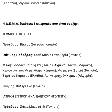
(Κροατία), Μιρέια Γκαρσία (Ισπανία).
Η Δ.Ε.Μ.Α. διαθέτει 8 επιτροπές που είναι οι εξής:
ΤΕΧΝΙΚΗ ΕΠΙΤΡΟΠΗ
Πρόεδρος
: Βίκτορ Σάντσες (Ισπανία)
Επίτιμος Πρόεδρος
: Χοσέ Μαρία Ετσεβαρία (Ισπανία)
Μέλη
: Ροσσάνα Τσιουφέτι (Ιταλία), Αχμέντ Ετανάνι (Μαρόκο),
Κωνσταντίνος Μιχαηλίδης (Κύπρος), Μοχάμεντ Ζριμπί (Τυνησία),
Στράτος Καρέτος (Ελλάδα), Αμπντεραχμάν Χαμάντ (Αλγερία).
Βοηθός
: Βαλερί Ενό (Γαλλία)
ΙΑΤΡΙΚΗ ΕΠΙΤΡΟΠΗ ΚΑΙ ΕΛΕΓΧΟΥ ΝΤΟΠΙΝΓΚ
Πρόεδρος
: Ζάκια Μπαρτάτζι (Τυνησία)