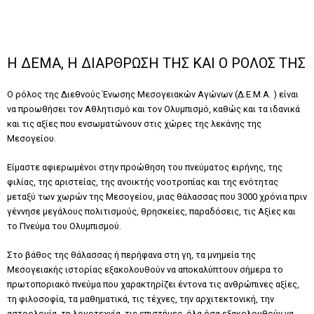
Η ΔΕΜΑ, Η ΔΙΑΡΘΡΩΣΗ ΤΗΣ ΚΑΙ Ο ΡΟΛΟΣ ΤΗΣ
Ο ρόλος της Διεθνούς Ένωσης Μεσογειακών Αγώνων (Δ.Ε.Μ.Α. ) είναι
να προωθήσει τον Αθλητισμό και τον Ολυμπισμό, καθώς και τα ιδανικά
και τις αξίες που ενσωματώνουν στις χώρες της λεκάνης της
Μεσογείου.
Είμαστε αφιερωμένοι στην προώθηση του πνεύματος ειρήνης, της
φιλίας, της αριστείας, της ανοικτής νοοτροπίας και της ενότητας
μεταξύ των χωρών της Μεσογείου, μιας θάλασσας που 3000 χρόνια πριν
γέννησε μεγάλους πολιτισμούς, θρησκείες, παραδόσεις, τις Αξίες και
το Πνεύμα του Ολυμπισμού.
Στο βάθος της θάλασσας ή περήφανα στη γη, τα μνημεία της
Μεσογειακής ιστορίας εξακολουθούν να αποκαλύπτουν σήμερα το
πρωτοποριακό πνεύμα που χαρακτηρίζει έντονα τις ανθρώπινες αξίες,
τη φιλοσοφία, τα μαθηματικά, τις τέχνες, την αρχιτεκτονική, την
αστρολογία, τη λογοτεχνία, τις επιστήμες, όλα όσα εξακολουθούν να