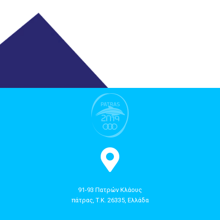
91-93 Πατρών Κλάους
πάτρας, Τ.Κ. 26335, Ελλάδα