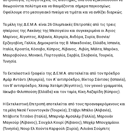
θεωρούνται πολύτιμα και να θαυμάζονται σήμερα παγκοσμίως.
Οφείλουμε στο μεσογειακό πνεύμα να τιμάται και να ανθίζει διαρκώς.
Τα μέλη της Δ.Ε.Μ.Α. είναι 26 Ολυμπιακές Επιτροπές από τις τρεις
ηπείρους της Λεκάνης της Μεσογείου και συγκεκριμένα οι Άγιος
Μαρίνος, Αίγυπτος, Αλβανία, Αλγερία, Ανδόρα, Συρία, Βοσνία/
Ερζεγοβίνη, Γαλλία, Δημοκρατία της Β. Μακεδονίας, Ελλάδα, Ισπανία,
Ιταλία, Κροατία, Κόσοβο, Κύπρος, Λίβανος, Λιβύη, Μάλτα, Μαρόκο,
Μαυροβούνιο, Μονακό, Πορτογαλία, Σερβία, Σλοβενία, Τουρκία,
Τυνησία.
Το Εκτελεστικό Γραφείο της Δ.Ε.Μ.Α. αποτελείται από τον πρόεδρο
Αμάρ Αντάντι (Αλγερία), τον Α’ αντιπρόεδρο, Βίκτορ Σάντσες (Ισπανία),
τον Β’ αντιπρόεδρο, Χέσαμ Χατάμπ (Αίγυπτος), τον γενικό γραμματέα,
Ιάκωβο Φιλιππούση (Ελλάδα) και τον ταμία, Κίκη Λαζαρίδη (Κύπρος).
Η Εκτελεστική Επιτροπή αποτελείται από τους προαναφερόμενους και
τα μέλη Νεσέ Γκουντογκάν (Τουρκία), Στάβρι Μπέλο (Αλβανία),
Ντάβιντε Τιτσάνο (Ιταλία), Μπερνάρ Αμσαλέμ (Γαλλία), Μαρουάν
Μαγκούρ (Λίβανος), Σουχάιλ Κουρί (Λίβανος), Μαχέρ Μπουχαμάουι
(Τυνησία), Νουρ Ελ Χούντα Καρφούλ (Συρία), Λιλιάνα Σούμπιτς