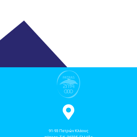
91-93 Πατρών Κλάους