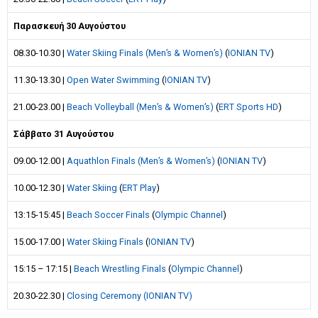
Παρασκευή 30 Αυγούστου
08.30-10.30 |
Water Skiing Finals (Men’s & Women’s)
(
IONIAN TV
)
11.30-13.30 |
Open Water Swimming
(
IONIAN TV
)
21.00-23.00 |
Beach Volleyball (Men’s & Women’s)
(
ERT Sports HD
)
Σάββατο 31 Αυγούστου
09.00-12.00 |
Aquathlon Finals (Men’s & Women’s)
(
IONIAN TV
)
10.00-12.30 |
Water Skiing
(
ERT Play
)
13:15-15:45 |
Beach Soccer Finals
(
Olympic Channel
)
15.00-17.00 |
Water Skiing Finals
(
IONIAN TV
)
15:15 – 17:15 |
Beach Wrestling Finals
(
Olympic Channel
)
20.30-22.30 |
Closing Ceremony
(IONIAN TV)