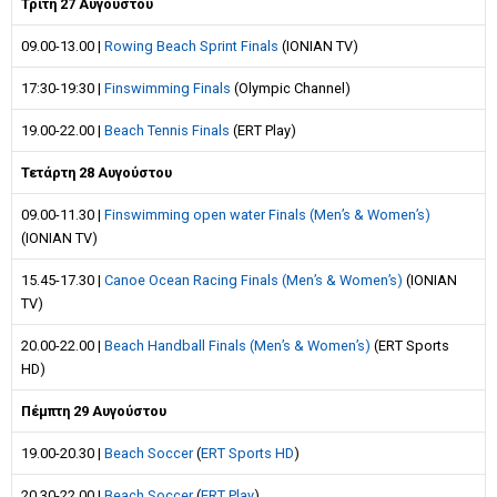
Τρίτη 27 Αυγούστου
09.00-13.00 |
Rowing Beach Sprint Finals
(IONIAN TV)
17:30-19:30 |
Finswimming Finals
(Olympic Channel)
19.00-22.00 |
Beach Tennis Finals
(ERT Play)
Τετάρτη 28 Αυγούστου
09.00-11.30 |
Finswimming open water Finals (Men’s & Women’s)
(IONIAN TV)
15.45-17.30 |
Canoe Ocean Racing Finals (Men’s & Women’s)
(IONIAN
TV)
20.00-22.00 |
Beach Handball Finals (Men’s & Women’s)
(ERT Sports
HD)
Πέμπτη 29 Αυγούστου
19.00-20.30 |
Beach Soccer
(
ERT Sports HD
)
20.30-22.00 |
Beach Soccer
(
ERT Play
)