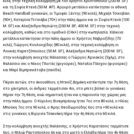
κιλά, στην τεχνική κολύμβηση με τον Xρήστο Χριστόπουλο (200 Μ. SF)
και τη Σοφία Κτενά (50 Μ. AP). Αργυρό μετάλλιο κατέκτησαν οι εθνική
Beach Handball γυναικών, οι Τιμοφέι Ξέντης (90 κιλά), Μιχαήλ Τσικοβάνι
(90+), Κατερίνα Πιτσιάβα (70+) στην πάλη άμμου και οι Σοφία Κτενά (100
Μ. SF) και Αλεξάνδρα Νησιώτη (200 Μ. BF, 400 Μ. SF) στην τεχνική
κολύμβηση, καθώς και στο ομαδικό (C4x+) στην κωπηλασία. Χάλκινα
μετάλλια κατέκτησαν στην πάλη άμμου οι Χρήστος Ναβροζίδης (70
κιλά), Γιώργος Κουλουχίδης (80 κιλά), στην τεχνική κολύμβηση οι
Λουκάς Καρετζόπουλος (50 Μ. SF), Αλεξανδρα Νησιώτη (200 Μ. SF),
στην κολύμβηση ανοιχτής θάλασσας ο Γιώργος Αρνιακός (5χλμ), στο
θαλάσσιο σκι ο Νίκος Πλυτάς (φιγούρες), Ναταλία Πάσχου (φιγούρες)
και Μαρί Βιμπρανιέτοβα (σανίδα).
Πέραν αυτών, στο άκουαθλον, η Ντενίζ Δημάκη κατέκτησε την 7η θέση,
στο χάντμπολ, οι άνδρες τερμάτισαν 4οι, στο μπιτς βόλεϊ οι γυναίκες
πήραν την 7η θέση, ενώ σημαντική ήταν και η παρουσία της χώρας μας
στην πάλη άμμου. Ο Κύριλος Βινεμπράουμ ήταν 7ος στα 80 κιλά, ο Ηλίας
Μπούκη 7ος στα 90 κιλά, ο Αρης Θεοδωρούδης 6ος στα +90 κιλά και
στις γυναίκες η Βιργινία Τσακνάκη πήρε την 4η θέση στα 60 κιλά.
Στην κολύμβηση ανοιχτής θαλάσσης, ο Χρήστος Καρατάσος τερμάτισε
6ος, η Φιλιώ Ραυτοπούλου 6η και στο μικτό η Ελλάδα πήρε την 4η θέση.