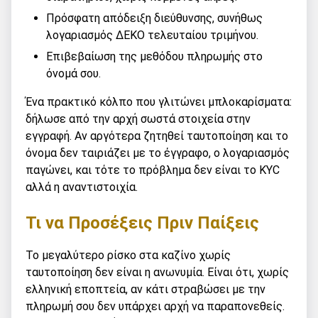
Πρόσφατη απόδειξη διεύθυνσης, συνήθως
λογαριασμός ΔΕΚΟ τελευταίου τριμήνου.
Επιβεβαίωση της μεθόδου πληρωμής στο
όνομά σου.
Ένα πρακτικό κόλπο που γλιτώνει μπλοκαρίσματα:
δήλωσε από την αρχή σωστά στοιχεία στην
εγγραφή. Αν αργότερα ζητηθεί ταυτοποίηση και το
όνομα δεν ταιριάζει με το έγγραφο, ο λογαριασμός
παγώνει, και τότε το πρόβλημα δεν είναι το KYC
αλλά η αναντιστοιχία.
Τι να Προσέξεις Πριν Παίξεις
Το μεγαλύτερο ρίσκο στα καζίνο χωρίς
ταυτοποίηση δεν είναι η ανωνυμία. Είναι ότι, χωρίς
ελληνική εποπτεία, αν κάτι στραβώσει με την
πληρωμή σου δεν υπάρχει αρχή να παραπονεθείς.