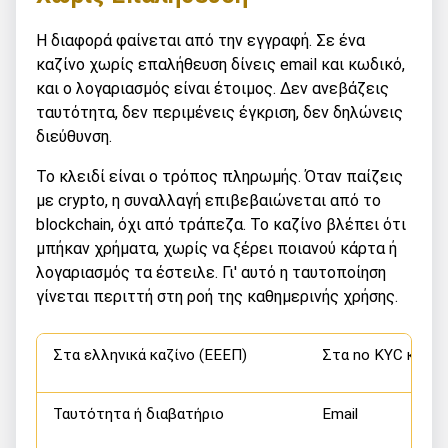
Η διαφορά φαίνεται από την εγγραφή. Σε ένα
καζίνο χωρίς επαλήθευση δίνεις email και κωδικό,
και ο λογαριασμός είναι έτοιμος. Δεν ανεβάζεις
ταυτότητα, δεν περιμένεις έγκριση, δεν δηλώνεις
διεύθυνση.
Το κλειδί είναι ο τρόπος πληρωμής. Όταν παίζεις
με crypto, η συναλλαγή επιβεβαιώνεται από το
blockchain, όχι από τράπεζα. Το καζίνο βλέπει ότι
μπήκαν χρήματα, χωρίς να ξέρει ποιανού κάρτα ή
λογαριασμός τα έστειλε. Γι' αυτό η ταυτοποίηση
γίνεται περιττή στη ροή της καθημερινής χρήσης.
Στα ελληνικά καζίνο (ΕΕΕΠ)
Στα no KYC καζίν
Ταυτότητα ή διαβατήριο
Email