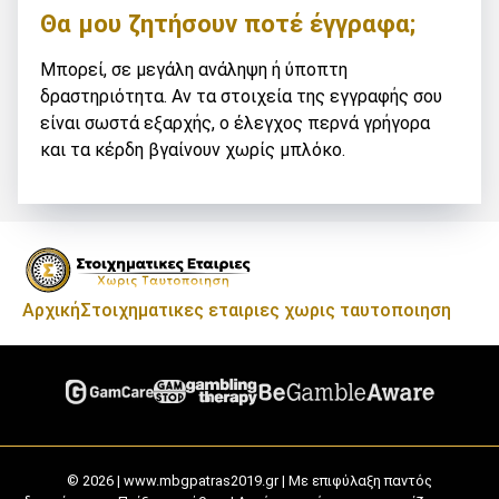
Θα μου ζητήσουν ποτέ έγγραφα;
Μπορεί, σε μεγάλη ανάληψη ή ύποπτη
δραστηριότητα. Αν τα στοιχεία της εγγραφής σου
είναι σωστά εξαρχής, ο έλεγχος περνά γρήγορα
και τα κέρδη βγαίνουν χωρίς μπλόκο.
Αρχική
Στοιχηματικες εταιριες χωρις ταυτοποιηση
© 2026 | www.mbgpatras2019.gr | Με επιφύλαξη παντός