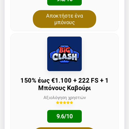
Αποκτήστε ένα
μπόνους
150% έως €1.100 + 222 FS + 1
Μπόνους Καβούρι
Αξιολόγηση χρηστών
9.6/10