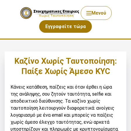
Μενού
Εγγραφείτε τώρα
Καζίνο Χωρίς Ταυτοποίηση:
Παίξε Χωρίς Άμεσο KYC
Κάνεις κατάθεση, παίζεις και όταν έρθει η ώρα
της ανάληψης, σου ζητούν ταυτότητα, selfie και
αποδεικτικό διεύθυνσης. Τα καζίνο χωρίς
ταυτοποίηση λειτουργούν διαφορετικά: ανοίγεις
λογαριασμό με ένα email και μπορείς να παίξεις
χωρίς άμεσο έλεγχο ταυτότητας, ενώ αρκετά
υποστηρίζουν και πληρωμές με κρυπτονομίσματα.