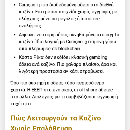
Curaçao: η πιο διαδεδομένη άδεια στα διεθνή
καζίνο. Επιτρέπει παιχνίδι χωρίς έγγραφα, με
ελέγχους μόνο σε μεγάλες ή ύποπτες
αναλήψεις.
Anjouan: νεότερη άδεια, συνηθισμένη στα crypto
καζίνο. Ίδια λογική με Curaçao, χτισμένη γύρω
από πληρωμές σε blockchain.
Κόστα Ρίκα: δεν εκδίδει κλασική gambling
άδεια ανά καζίνο. Πιο χαλαρό πλαίσιο, άρα και
λιγότερη προστασία αν κάτι στραβώσει.
Όσο πιο αυστηρή η άδεια, τόσο περισσότερα
χαρτιά. Η ΕΕΕΠ στο ένα άκρο, οι offshore άδειες
στο άλλο. Διαλέγεις με τι συμβιβάζεσαι: εγγύηση ή
ταχύτητα.
Πώς Λειτουργούν τα Καζίνο
Χωρίς Επαλήθευση