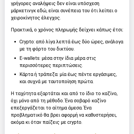
γρήγορες αναλήψεις δεν είναι υπόσχεση
μάρκετινγκ εδώ, είναι συνέπεια του ότι λείπει ο
χειροκίνητος έλεγχος.
Πρακτικά, ο χρόνος πληρωμής δείχνει κάπως έτσι:
Crypto: από λίγα λεπτά έως δύο ώρες, ανάλογα
με τη φόρτο του δικτύου.
E-wallets: μέσα στην ίδια μέρα στις
περισσότερες περιπτώσεις.
Κάρτα ή τράπεζα: μία έως πέντε εργάσιμες,
και συχνά με ταυτοποίηση πρώτα.
Η ταχύτητα εξαρτάται και από το ίδιο το καζίνο,
όχι μόνο από τη μέθοδο. Ένα σοβαρό καζίνο
επεξεργάζεται το αίτημα άμεσα. Ένα
προβληματικό θα βρει αφορμή να καθυστερήσει,
ακόμα κι όταν παίζεις με crypto.