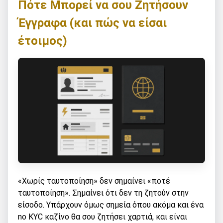
Πότε Μπορεί να σου Ζητήσουν
Έγγραφα (και πώς να είσαι
έτοιμος)
«Χωρίς ταυτοποίηση» δεν σημαίνει «ποτέ
ταυτοποίηση». Σημαίνει ότι δεν τη ζητούν στην
είσοδο. Υπάρχουν όμως σημεία όπου ακόμα και ένα
no KYC καζίνο θα σου ζητήσει χαρτιά, και είναι