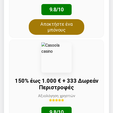
9.8/10
Αποκτήστε ένα
μπόνους
150% έως 1.000 € + 333 Δωρεάν
Περιστροφές
Αξιολόγηση χρηστών
9.8/10