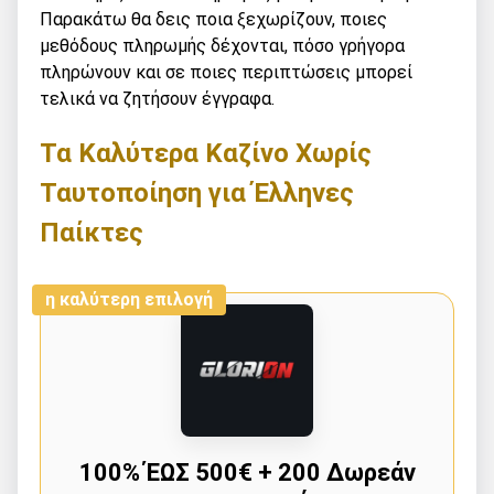
Παρακάτω θα δεις ποια ξεχωρίζουν, ποιες
μεθόδους πληρωμής δέχονται, πόσο γρήγορα
πληρώνουν και σε ποιες περιπτώσεις μπορεί
τελικά να ζητήσουν έγγραφα.
Τα Καλύτερα Καζίνο Χωρίς
Ταυτοποίηση για Έλληνες
Παίκτες
η καλύτερη επιλογή
100% ΈΩΣ 500€ + 200 Δωρεάν