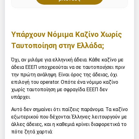
Υπάρχουν Νόμιμα Καζίνο Χωρίς
Ταυτοποίηση στην Ελλάδα;
Όχι, αν μιλάμε για ελληνική άδεια. Κάθε καζίνο με
άδεια ΕΕΕΠ υποχρεούται να σε ταυτοποιήσει πριν
την πρώτη ανάληψη. Είναι όρος της άδειας, όχι
επιλογή του operator. Οπότε ένα νόμιμο καζίνο
χωρίς ταυτοποίηση με σφραγίδα ΕΕΕΠ δεν
υπάρχει.
Αυτό δεν σημαίνει ότι παίζεις παράνομα. Τα καζίνο
εξωτερικού που δέχονται Έλληνες λειτουργούν με
άλλες άδειες, και η καθεμιά κρίνει διαφορετικά το
πότε ζητά χαρτιά: