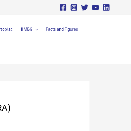
στορίες
II MBG
Facts and Figures
RA)