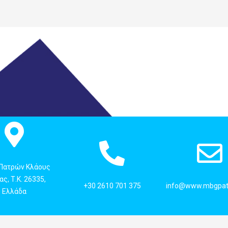
 Πατρών Κλάους
ς, Τ.Κ. 26335,
+30 2610 701 375
info@www.mbgpat
Ελλάδα