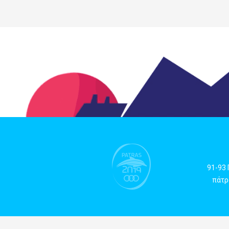
91-93
πάτρα