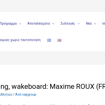
Πρόγραμμα
Αποτελέσματα
Συλλογές
Νέα
Ι
ταιριες χωρις ταυτοποιηση
iing, wakeboard: Maxime ROUX (F
Αθλητών
/ Από
vapgroup