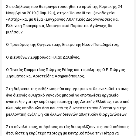
Σε εκδήλωση που θα πραγματοποιηθεί το πρωΐ της Κυριακής, 24
Νοεμβρίου 2019 (10πμ-12μ), στην αίθουσα III του ξενοδοχείου
«Αστήρ» και με θέμα «Σύγχρονες Αθλητικές Διοργανώσεις και
Ελληνική Περιφέρεια, Μεσογειακοί Παράκτιοι Αγώνες», θα
μιλήσουν:
Ο Πρόεδρος της Οργανωτικής Επιτροπής Νίκος Παπαδημάτος,
Ο Διευθύνων Σύμβουλος Ηλίας Δαλαΐνας,
Ο Γενικός Γραμματέας Γιώργος Ρόδης και τα μέλη της Ο.Ε. Γιώργος
Ζησιμάτος και Αριστείδης Ασημακόπουλος.
Στη διάρκεια της εκδήλωσης θα περιγραφεί και θα αναλυθεί το πως
ένα διεθνές αθλητικό γεγονός μπορεί να αποτελέσει εργαλείο
ανάπτυξης για την ευρύτερη περιοχή της Δυτικής Ελλάδας, τόσο από
πλευράς υποδομών όσο και από τη δυνατότητα που δίνεται για την
μελλοντική ανάληψη και άλλων διεθνών αθλητικών διοργανώσεων.
Στο σύνολό τους, οι δράσεις αυτές διασφαλίζουν τις προϋποθέσεις,
έτσι ώστε η ευρύτερη περιοχή με κεντρικό πόλο την Πάτρα να