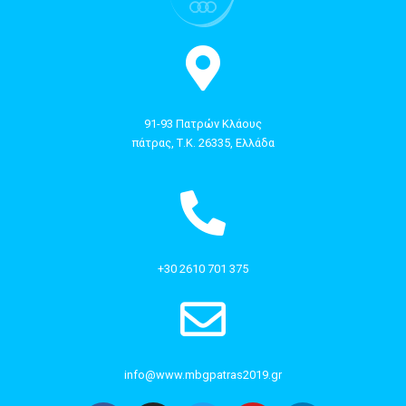
91-93 Πατρών Κλάους
πάτρας, Τ.Κ. 26335, Ελλάδα
+30 2610 701 375
info@www.mbgpatras2019.gr