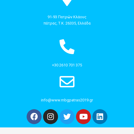
91-93 Πατρών Κλάους
πάτρας, Τ.Κ. 26335, Ελλάδα
+30 2610 701 375
info@www.mbgpatras2019.gr