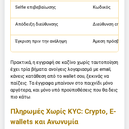
Selfie επιβεβαίωσης
Κωδικός
Απόδειξη διεύθυνσης
Διεύθυνση crypto 
Έγκριση πριν την ανάληψη
Άμεση πρόσβαση
Πρακτικά, η εγγραφή σε καζίνο χωρίς ταυτοποίηση
έχει τρία βήματα: ανοίγεις λογαριασμό με email,
κάνεις κατάθεση από το wallet σου, ξεκινάς να
παίζεις. Τα έγγραφα μπαίνουν στο παιχνίδι μόνο
αργότερα, και μόνο υπό προϋποθέσεις που θα δεις
πιο κάτω.
Πληρωμές Χωρίς KYC: Crypto, E-
wallets και Ανωνυμία