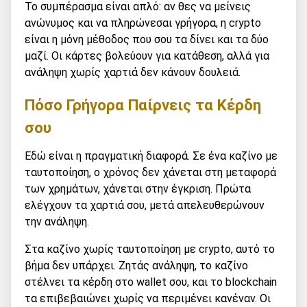
Το συμπέρασμα είναι απλό: αν θες να μείνεις
ανώνυμος και να πληρώνεσαι γρήγορα, η crypto
είναι η μόνη μέθοδος που σου τα δίνει και τα δύο
μαζί. Οι κάρτες βολεύουν για κατάθεση, αλλά για
ανάληψη χωρίς χαρτιά δεν κάνουν δουλειά.
Πόσο Γρήγορα Παίρνεις τα Κέρδη
σου
Εδώ είναι η πραγματική διαφορά. Σε ένα καζίνο με
ταυτοποίηση, ο χρόνος δεν χάνεται στη μεταφορά
των χρημάτων, χάνεται στην έγκριση. Πρώτα
ελέγχουν τα χαρτιά σου, μετά απελευθερώνουν
την ανάληψη.
Στα καζίνο χωρίς ταυτοποίηση με crypto, αυτό το
βήμα δεν υπάρχει. Ζητάς ανάληψη, το καζίνο
στέλνει τα κέρδη στο wallet σου, και το blockchain
τα επιβεβαιώνει χωρίς να περιμένει κανέναν. Οι