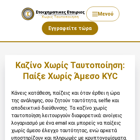
Μενού
Εγγραφείτε τώρα
Καζίνο Χωρίς Ταυτοποίηση:
Παίξε Χωρίς Άμεσο KYC
Κάνεις κατάθεση, παίζεις και όταν έρθει η ώρα
της ανάληψης, σου ζητούν ταυτότητα, selfie και
αποδεικτικό διεύθυνσης. Τα καζίνο χωρίς
ταυτοποίηση λειτουργούν διαφορετικά: ανοίγεις
λογαριασμό με ένα email και μπορείς να παίξεις
χωρίς άμεσο έλεγχο ταυτότητας, ενώ αρκετά
υποστηρίζουν και πληρωμές με κρυπτονομίσματα.