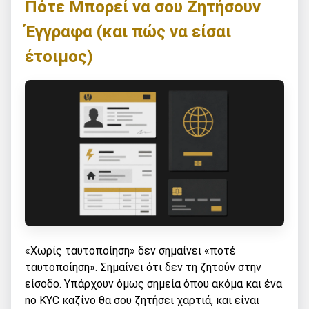
Πότε Μπορεί να σου Ζητήσουν
Έγγραφα (και πώς να είσαι
έτοιμος)
«Χωρίς ταυτοποίηση» δεν σημαίνει «ποτέ
ταυτοποίηση». Σημαίνει ότι δεν τη ζητούν στην
είσοδο. Υπάρχουν όμως σημεία όπου ακόμα και ένα
no KYC καζίνο θα σου ζητήσει χαρτιά, και είναι