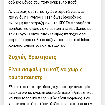
ορίζεις μόνος σου, πριν ανέβει το ποσό.
Αν νιώσεις ότι το παιχνίδι σταματά να είναι
παιχνίδι, η ΓΡΑΜΜΗ 1114 δίνει δωρεάν και
ανώνυμη υποστήριξη, ενώ το ΚΕΘΕΑ προσφέρει
βοήθεια για όποιον αντιμετωπίζει πρόβλημα με
τον τζόγο. Ο αυτο-αποκλεισμός υπάρχει στα
περισσότερα σοβαρά καζίνο, ακόμα και offshore.
Χρησιμοποίησέ τον αν χρειαστεί.
Συχνές Ερωτήσεις
Είναι ασφαλή τα καζίνο χωρίς
ταυτοποίηση;
Εξαρτάται από την άδεια, όχι από την ανωνυμία.
Ένα καζίνο με ενεργή άδεια Curaçao ή Anjouan και
καθαρό ιστορικό πληρωμών είναι ασφαλές. Ένα
χωρίς ορατή άδεια δεν αξίζει το ρίσκο, όσο κι αν