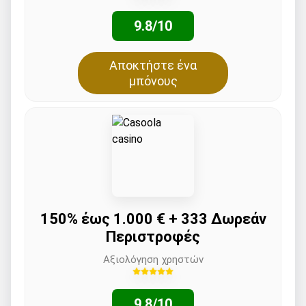
9.8/10
Αποκτήστε ένα
μπόνους
150% έως 1.000 € + 333 Δωρεάν
Περιστροφές
Αξιολόγηση χρηστών
9.8/10