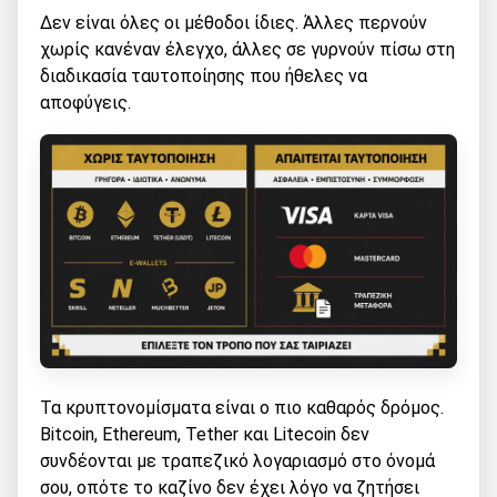
Δεν είναι όλες οι μέθοδοι ίδιες. Άλλες περνούν
χωρίς κανέναν έλεγχο, άλλες σε γυρνούν πίσω στη
διαδικασία ταυτοποίησης που ήθελες να
αποφύγεις.
Τα κρυπτονομίσματα είναι ο πιο καθαρός δρόμος.
Bitcoin, Ethereum, Tether και Litecoin δεν
συνδέονται με τραπεζικό λογαριασμό στο όνομά
σου, οπότε το καζίνο δεν έχει λόγο να ζητήσει