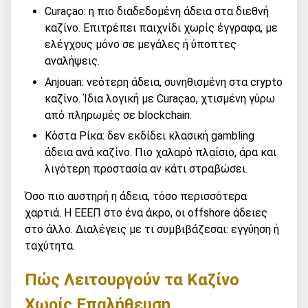
Curaçao: η πιο διαδεδομένη άδεια στα διεθνή
καζίνο. Επιτρέπει παιχνίδι χωρίς έγγραφα, με
ελέγχους μόνο σε μεγάλες ή ύποπτες
αναλήψεις.
Anjouan: νεότερη άδεια, συνηθισμένη στα crypto
καζίνο. Ίδια λογική με Curaçao, χτισμένη γύρω
από πληρωμές σε blockchain.
Κόστα Ρίκα: δεν εκδίδει κλασική gambling
άδεια ανά καζίνο. Πιο χαλαρό πλαίσιο, άρα και
λιγότερη προστασία αν κάτι στραβώσει.
Όσο πιο αυστηρή η άδεια, τόσο περισσότερα
χαρτιά. Η ΕΕΕΠ στο ένα άκρο, οι offshore άδειες
στο άλλο. Διαλέγεις με τι συμβιβάζεσαι: εγγύηση ή
ταχύτητα.
Πώς Λειτουργούν τα Καζίνο
Χωρίς Επαλήθευση