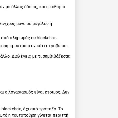
ν με άλλες άδειες, και η καθεμιά
ελέγχους μόνο σε μεγάλες ή
ω από πληρωμές σε blockchain.
γότερη προστασία αν κάτι στραβώσει.
 άλλο. Διαλέγεις με τι συμβιβάζεσαι:
αι ο λογαριασμός είναι έτοιμος. Δεν
 blockchain, όχι από τράπεζα. Το
αυτό η ταυτοποίηση γίνεται περιττή