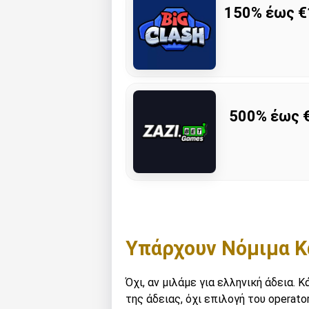
150% έως €
500% έως 
Υπάρχουν Νόμιμα Κ
Όχι, αν μιλάμε για ελληνική άδεια.
της άδειας, όχι επιλογή του operat