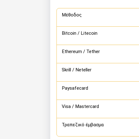
Μέθοδος
Bitcoin / Litecoin
Ethereum / Tether
Skrill / Neteller
Paysafecard
Visa / Mastercard
Τραπεζικό έμβασμα