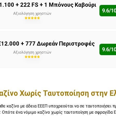
1.100 + 222 FS + 1 Μπόνους Καβούρι
9.6/1
Αξιολόγηση χρηστών
€12.000 + 777 Δωρεάν Περιστροφές
9.6/1
Αξιολόγηση χρηστών
αζίνο Χωρίς Ταυτοποίηση στην Ε
 Κάθε καζίνο με άδεια ΕΕΕΠ υποχρεούται να σε ταυτοποιήσει π
or. Οπότε ένα νόμιμο καζίνο χωρίς ταυτοποίηση με σφραγίδα 