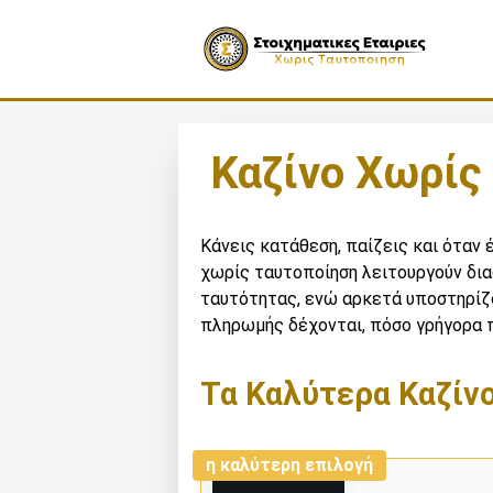
Καζίνο Χωρίς
Κάνεις κατάθεση, παίζεις και όταν 
χωρίς ταυτοποίηση λειτουργούν διαφ
ταυτότητας, ενώ αρκετά υποστηρίζ
πληρωμής δέχονται, πόσο γρήγορα 
Τα Καλύτερα Καζίν
η καλύτερη επιλογή