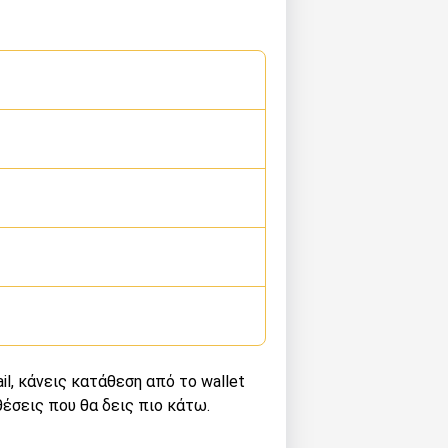
l, κάνεις κατάθεση από το wallet
θέσεις που θα δεις πιο κάτω.