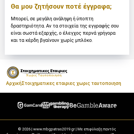
Θα μου ζητήσουν ποτέ έγγραφα;
Μπορεί, σε μεγάλη ανάληψη ή ύποπτη
δραστηριότητα. Αν τα στοιχεία της εγγραφής σου
είναι σωστά εξαρχής, ο έλεγχος περνά γρήγορα
και τα κέρδη βγαίνουν χωρίς μπλόκο.
Αρχική
Στοιχηματικες εταιριες χωρις ταυτοποιηση
© 2026 | www.mbgpatras2019.gr | Με επιφύλαξη παντός