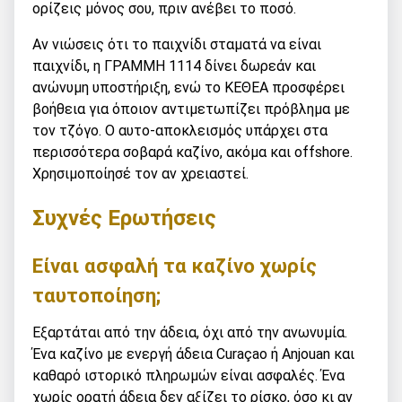
ορίζεις μόνος σου, πριν ανέβει το ποσό.
Αν νιώσεις ότι το παιχνίδι σταματά να είναι
παιχνίδι, η ΓΡΑΜΜΗ 1114 δίνει δωρεάν και
ανώνυμη υποστήριξη, ενώ το ΚΕΘΕΑ προσφέρει
βοήθεια για όποιον αντιμετωπίζει πρόβλημα με
τον τζόγο. Ο αυτο-αποκλεισμός υπάρχει στα
περισσότερα σοβαρά καζίνο, ακόμα και offshore.
Χρησιμοποίησέ τον αν χρειαστεί.
Συχνές Ερωτήσεις
Είναι ασφαλή τα καζίνο χωρίς
ταυτοποίηση;
Εξαρτάται από την άδεια, όχι από την ανωνυμία.
Ένα καζίνο με ενεργή άδεια Curaçao ή Anjouan και
καθαρό ιστορικό πληρωμών είναι ασφαλές. Ένα
χωρίς ορατή άδεια δεν αξίζει το ρίσκο, όσο κι αν