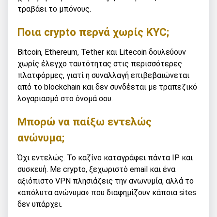
τραβάει το μπόνους.
Ποια crypto περνά χωρίς KYC;
Bitcoin, Ethereum, Tether και Litecoin δουλεύουν
χωρίς έλεγχο ταυτότητας στις περισσότερες
πλατφόρμες, γιατί η συναλλαγή επιβεβαιώνεται
από το blockchain και δεν συνδέεται με τραπεζικό
λογαριασμό στο όνομά σου.
Μπορώ να παίξω εντελώς
ανώνυμα;
Όχι εντελώς. Το καζίνο καταγράφει πάντα IP και
συσκευή. Με crypto, ξεχωριστό email και ένα
αξιόπιστο VPN πλησιάζεις την ανωνυμία, αλλά το
«απόλυτα ανώνυμα» που διαφημίζουν κάποια sites
δεν υπάρχει.