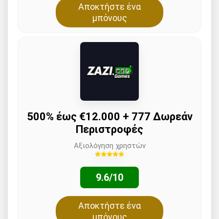
Αποκτήστε ένα
μπόνους
500% έως €12.000 + 777 Δωρεάν
Περιστροφές
Αξιολόγηση χρηστών
9.6/10
Αποκτήστε ένα
μπόνους