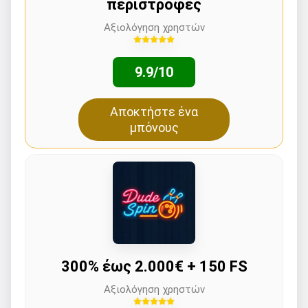
περιστροφές
Αξιολόγηση χρηστών
9.9/10
Αποκτήστε ένα
μπόνους
300% έως 2.000€ + 150 FS
Αξιολόγηση χρηστών