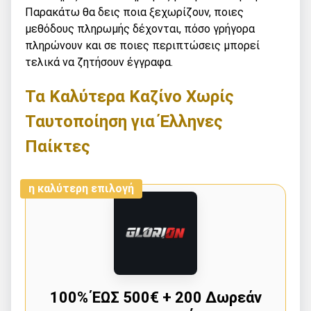
Παρακάτω θα δεις ποια ξεχωρίζουν, ποιες
μεθόδους πληρωμής δέχονται, πόσο γρήγορα
πληρώνουν και σε ποιες περιπτώσεις μπορεί
τελικά να ζητήσουν έγγραφα.
Τα Καλύτερα Καζίνο Χωρίς
Ταυτοποίηση για Έλληνες
Παίκτες
η καλύτερη επιλογή
100% ΈΩΣ 500€ + 200 Δωρεάν