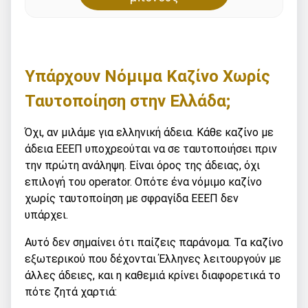
Υπάρχουν Νόμιμα Καζίνο Χωρίς
Ταυτοποίηση στην Ελλάδα;
Όχι, αν μιλάμε για ελληνική άδεια. Κάθε καζίνο με
άδεια ΕΕΕΠ υποχρεούται να σε ταυτοποιήσει πριν
την πρώτη ανάληψη. Είναι όρος της άδειας, όχι
επιλογή του operator. Οπότε ένα νόμιμο καζίνο
χωρίς ταυτοποίηση με σφραγίδα ΕΕΕΠ δεν
υπάρχει.
Αυτό δεν σημαίνει ότι παίζεις παράνομα. Τα καζίνο
εξωτερικού που δέχονται Έλληνες λειτουργούν με
άλλες άδειες, και η καθεμιά κρίνει διαφορετικά το
πότε ζητά χαρτιά: