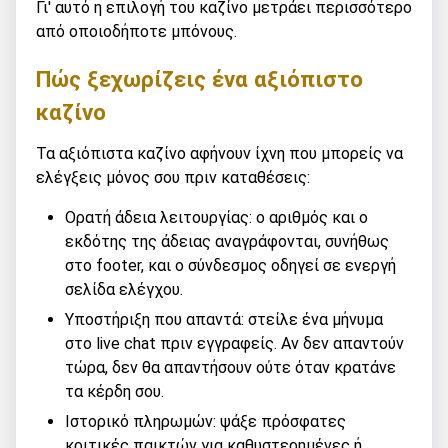
Γι' αυτό η επιλογή του καζίνο μετράει περισσότερο
από οποιοδήποτε μπόνους.
Πώς ξεχωρίζεις ένα αξιόπιστο
καζίνο
Τα αξιόπιστα καζίνο αφήνουν ίχνη που μπορείς να
ελέγξεις μόνος σου πριν καταθέσεις:
Ορατή άδεια λειτουργίας: ο αριθμός και ο
εκδότης της άδειας αναγράφονται, συνήθως
στο footer, και ο σύνδεσμος οδηγεί σε ενεργή
σελίδα ελέγχου.
Υποστήριξη που απαντά: στείλε ένα μήνυμα
στο live chat πριν εγγραφείς. Αν δεν απαντούν
τώρα, δεν θα απαντήσουν ούτε όταν κρατάνε
τα κέρδη σου.
Ιστορικό πληρωμών: ψάξε πρόσφατες
κριτικές παικτών για καθυστερημένες ή