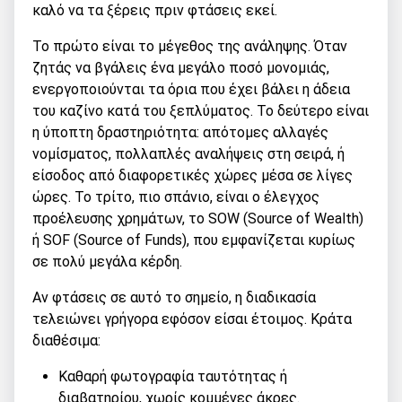
καλό να τα ξέρεις πριν φτάσεις εκεί.
Το πρώτο είναι το μέγεθος της ανάληψης. Όταν
ζητάς να βγάλεις ένα μεγάλο ποσό μονομιάς,
ενεργοποιούνται τα όρια που έχει βάλει η άδεια
του καζίνο κατά του ξεπλύματος. Το δεύτερο είναι
η ύποπτη δραστηριότητα: απότομες αλλαγές
νομίσματος, πολλαπλές αναλήψεις στη σειρά, ή
είσοδος από διαφορετικές χώρες μέσα σε λίγες
ώρες. Το τρίτο, πιο σπάνιο, είναι ο έλεγχος
προέλευσης χρημάτων, το SOW (Source of Wealth)
ή SOF (Source of Funds), που εμφανίζεται κυρίως
σε πολύ μεγάλα κέρδη.
Αν φτάσεις σε αυτό το σημείο, η διαδικασία
τελειώνει γρήγορα εφόσον είσαι έτοιμος. Κράτα
διαθέσιμα:
Καθαρή φωτογραφία ταυτότητας ή
διαβατηρίου, χωρίς κομμένες άκρες.