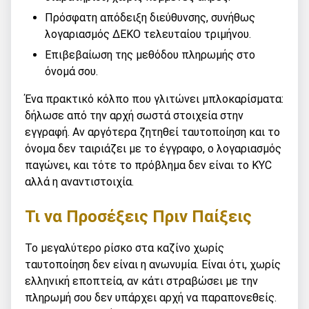
Πρόσφατη απόδειξη διεύθυνσης, συνήθως
λογαριασμός ΔΕΚΟ τελευταίου τριμήνου.
Επιβεβαίωση της μεθόδου πληρωμής στο
όνομά σου.
Ένα πρακτικό κόλπο που γλιτώνει μπλοκαρίσματα:
δήλωσε από την αρχή σωστά στοιχεία στην
εγγραφή. Αν αργότερα ζητηθεί ταυτοποίηση και το
όνομα δεν ταιριάζει με το έγγραφο, ο λογαριασμός
παγώνει, και τότε το πρόβλημα δεν είναι το KYC
αλλά η αναντιστοιχία.
Τι να Προσέξεις Πριν Παίξεις
Το μεγαλύτερο ρίσκο στα καζίνο χωρίς
ταυτοποίηση δεν είναι η ανωνυμία. Είναι ότι, χωρίς
ελληνική εποπτεία, αν κάτι στραβώσει με την
πληρωμή σου δεν υπάρχει αρχή να παραπονεθείς.