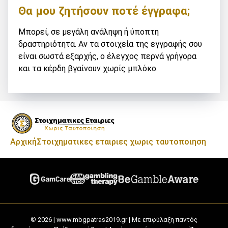
Θα μου ζητήσουν ποτέ έγγραφα;
Μπορεί, σε μεγάλη ανάληψη ή ύποπτη
δραστηριότητα. Αν τα στοιχεία της εγγραφής σου
είναι σωστά εξαρχής, ο έλεγχος περνά γρήγορα
και τα κέρδη βγαίνουν χωρίς μπλόκο.
Αρχική
Στοιχηματικες εταιριες χωρις ταυτοποιηση
© 2026 | www.mbgpatras2019.gr | Με επιφύλαξη παντός