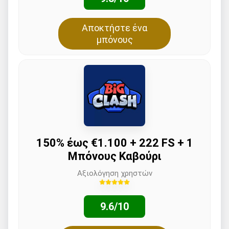
Αποκτήστε ένα
μπόνους
150% έως €1.100 + 222 FS + 1
Μπόνους Καβούρι
Αξιολόγηση χρηστών
9.6/10