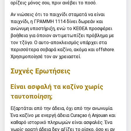
ορίζεις μόνος σου, πριν ανέβει το ποσό.
Αν νιώσεις ότι το παιχνίδι σταματά να είναι
παιχνίδι, η ΓΡΑΜΜΗ 1114 δίνει δωρεάν και
ανώνυμη υποστήριξη, ενώ το ΚΕΘΕΑ προσφέρει
βοήθεια για όποιον αντιμετωπίζει πρόβλημα με
τον τζόγο. Ο αυτο-αποκλεισμός υπάρχει στα
περισσότερα σοβαρά καζίνο, ακόμα και offshore.
Χρησιμοποίησέ τον αν χρειαστεί.
Συχνές Ερωτήσεις
Είναι ασφαλή τα καζίνο χωρίς
ταυτοποίηση;
Εξαρτάται από την άδεια, όχι από την ανωνυμία.
Ένα καζίνο με ενεργή άδεια Curaçao ή Anjouan και
καθαρό ιστορικό πληρωμών είναι ασφαλές. Ένα
χωρίς ορατή άδεια δεν αξίζει το ρίσκο, όσο κι αν