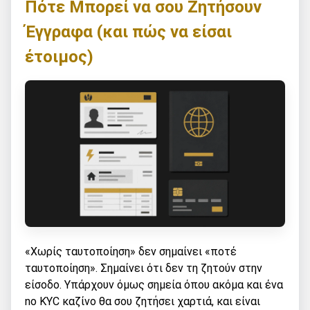
Πότε Μπορεί να σου Ζητήσουν
Έγγραφα (και πώς να είσαι
έτοιμος)
«Χωρίς ταυτοποίηση» δεν σημαίνει «ποτέ
ταυτοποίηση». Σημαίνει ότι δεν τη ζητούν στην
είσοδο. Υπάρχουν όμως σημεία όπου ακόμα και ένα
no KYC καζίνο θα σου ζητήσει χαρτιά, και είναι