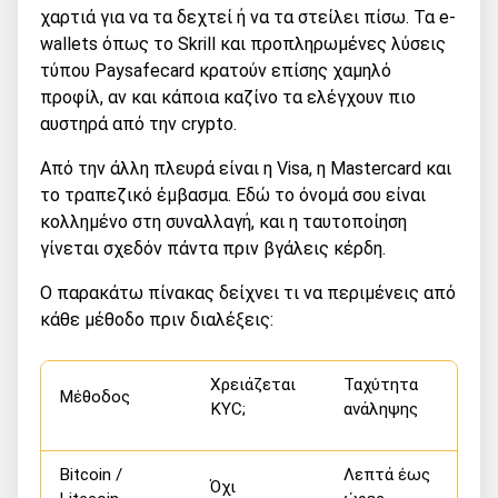
χαρτιά για να τα δεχτεί ή να τα στείλει πίσω. Τα e-
wallets όπως το Skrill και προπληρωμένες λύσεις
τύπου Paysafecard κρατούν επίσης χαμηλό
προφίλ, αν και κάποια καζίνο τα ελέγχουν πιο
αυστηρά από την crypto.
Από την άλλη πλευρά είναι η Visa, η Mastercard και
το τραπεζικό έμβασμα. Εδώ το όνομά σου είναι
κολλημένο στη συναλλαγή, και η ταυτοποίηση
γίνεται σχεδόν πάντα πριν βγάλεις κέρδη.
Ο παρακάτω πίνακας δείχνει τι να περιμένεις από
κάθε μέθοδο πριν διαλέξεις:
Χρειάζεται
Ταχύτητα
Μέθοδος
KYC;
ανάληψης
Bitcoin /
Λεπτά έως
Όχι