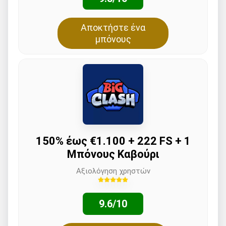
Αποκτήστε ένα
μπόνους
150% έως €1.100 + 222 FS + 1
Μπόνους Καβούρι
Αξιολόγηση χρηστών
9.6/10