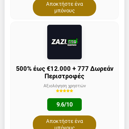
Αποκτήστε ένα
μπόνους
500% έως €12.000 + 777 Δωρεάν
Περιστροφές
Αξιολόγηση χρηστών
9.6/10
Αποκτήστε ένα
μπόνους