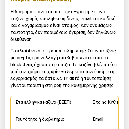
Η διαφορά φαίνεται από την εγγραφή. Σε ένα
καζίνο χωρίς επαλήθευση δίνεις email και κωδικό,
και ο λογαριασμός είναι έτοιμος. Δεν ανεβάζεις
ταυτότητα, δεν περιμένεις έγκριση, δεν δηλώνεις
διεύθυνση.
Το κλειδί είναι ο τρόπος πληρωμής. Όταν παίζεις
με crypto, η συναλλαγή επιβεβαιώνεται από το
blockchain, όχι από τράπεζα. Το καζίνο βλέπει ότι
μπήκαν χρήματα, χωρίς να ξέρει ποιανού κάρτα ή
λογαριασμός τα έστειλε. Γι' αυτό η ταυτοποίηση
γίνεται περιττή στη ροή της καθημερινής χρήσης.
Στα ελληνικά καζίνο (ΕΕΕΠ)
Στα no KYC καζίν
Ταυτότητα ή διαβατήριο
Email