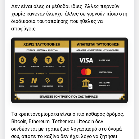
Δεν είναι όλες οι μέθοδοι ίδιες. Άλλες περνούν
χωρίς κανέναν έλεγχο, άλλες σε γυρνούν πίσω στη
διαδικασία ταυτοποίησης που ήθελες να
αποφύγεις.
Τα κρυπτονομίσματα είναι ο πιο καθαρός δρόμος.
Bitcoin, Ethereum, Tether και Litecoin δεν
συνδέονται με τραπεζικό λογαριασμό στο όνομά
σου, οπότε το καζίνο δεν έχει λόγο να ζητήσει