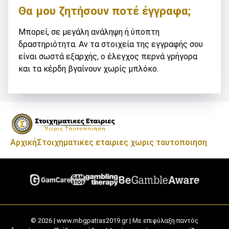
Θα μου ζητήσουν ποτέ έγγραφα;
Μπορεί, σε μεγάλη ανάληψη ή ύποπτη
δραστηριότητα. Αν τα στοιχεία της εγγραφής σου
είναι σωστά εξαρχής, ο έλεγχος περνά γρήγορα
και τα κέρδη βγαίνουν χωρίς μπλόκο.
Αρχική
Στοιχηματικες εταιριες χωρις ταυτοποιηση
© 2026 | www.mbgpatras2019.gr | Με επιφύλαξη παντός