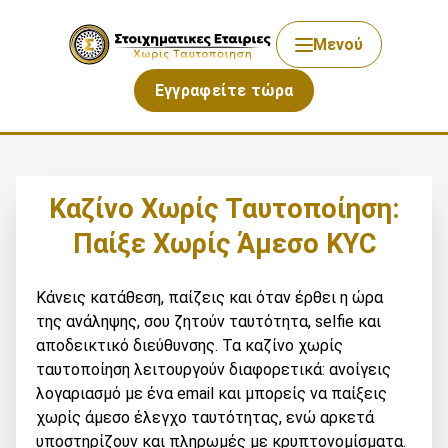
Μενού
Εγγραφείτε τώρα
Καζίνο Χωρίς Ταυτοποίηση:
Παίξε Χωρίς Άμεσο KYC
Κάνεις κατάθεση, παίζεις και όταν έρθει η ώρα
της ανάληψης, σου ζητούν ταυτότητα, selfie και
αποδεικτικό διεύθυνσης. Τα καζίνο χωρίς
ταυτοποίηση λειτουργούν διαφορετικά: ανοίγεις
λογαριασμό με ένα email και μπορείς να παίξεις
χωρίς άμεσο έλεγχο ταυτότητας, ενώ αρκετά
υποστηρίζουν και πληρωμές με κρυπτονομίσματα.