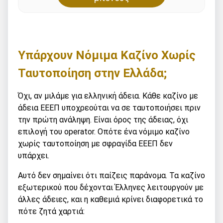
Υπάρχουν Νόμιμα Καζίνο Χωρίς
Ταυτοποίηση στην Ελλάδα;
Όχι, αν μιλάμε για ελληνική άδεια. Κάθε καζίνο με
άδεια ΕΕΕΠ υποχρεούται να σε ταυτοποιήσει πριν
την πρώτη ανάληψη. Είναι όρος της άδειας, όχι
επιλογή του operator. Οπότε ένα νόμιμο καζίνο
χωρίς ταυτοποίηση με σφραγίδα ΕΕΕΠ δεν
υπάρχει.
Αυτό δεν σημαίνει ότι παίζεις παράνομα. Τα καζίνο
εξωτερικού που δέχονται Έλληνες λειτουργούν με
άλλες άδειες, και η καθεμιά κρίνει διαφορετικά το
πότε ζητά χαρτιά: