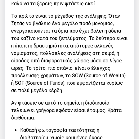
καλό να τα ξέρεις πριν φτάσεις εκεί.
Το πρώτο είναι το μέγεθος της ανάληψης. Όταν
ζητάς να βγάλεις ένα μεγάλο ποσό μονομιάς,
ενεργοποιούνται τα όρια που έχει βάλει η άδεια
του καζίνο κατά του ξεπλύματος. Το δεύτερο είναι
η ύποπτη δραστηριότητα: απότομες αλλαγές
νομίσματος, πολλαπλές αναλήψεις στη σειρά, ή
είσοδος από διαφορετικές χώρες μέσα σε λίγες
ώρες. Το τρίτο, πιο σπάνιο, είναι ο έλεγχος
προέλευσης χρημάτων, το SOW (Source of Wealth)
ή SOF (Source of Funds), που εμφανίζεται κυρίως
σε πολύ μεγάλα κέρδη.
Αν φτάσεις σε αυτό το σημείο, η διαδικασία
τελειώνει γρήγορα εφόσον είσαι έτοιμος. Κράτα
διαθέσιμα:
Καθαρή φωτογραφία ταυτότητας ή
διαβατηρίου, χωρίς κομμένες άκρες.