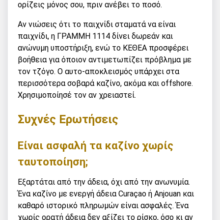
ορίζεις μόνος σου, πριν ανέβει το ποσό.
Αν νιώσεις ότι το παιχνίδι σταματά να είναι
παιχνίδι, η ΓΡΑΜΜΗ 1114 δίνει δωρεάν και
ανώνυμη υποστήριξη, ενώ το ΚΕΘΕΑ προσφέρει
βοήθεια για όποιον αντιμετωπίζει πρόβλημα με
τον τζόγο. Ο αυτο-αποκλεισμός υπάρχει στα
περισσότερα σοβαρά καζίνο, ακόμα και offshore.
Χρησιμοποίησέ τον αν χρειαστεί.
Συχνές Ερωτήσεις
Είναι ασφαλή τα καζίνο χωρίς
ταυτοποίηση;
Εξαρτάται από την άδεια, όχι από την ανωνυμία.
Ένα καζίνο με ενεργή άδεια Curaçao ή Anjouan και
καθαρό ιστορικό πληρωμών είναι ασφαλές. Ένα
χωρίς ορατή άδεια δεν αξίζει το ρίσκο, όσο κι αν