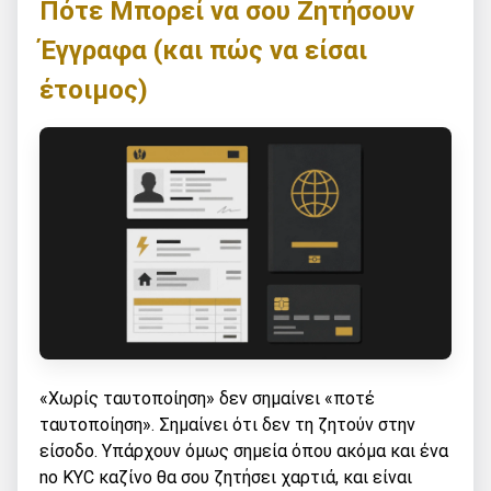
Πότε Μπορεί να σου Ζητήσουν
Έγγραφα (και πώς να είσαι
έτοιμος)
«Χωρίς ταυτοποίηση» δεν σημαίνει «ποτέ
ταυτοποίηση». Σημαίνει ότι δεν τη ζητούν στην
είσοδο. Υπάρχουν όμως σημεία όπου ακόμα και ένα
no KYC καζίνο θα σου ζητήσει χαρτιά, και είναι