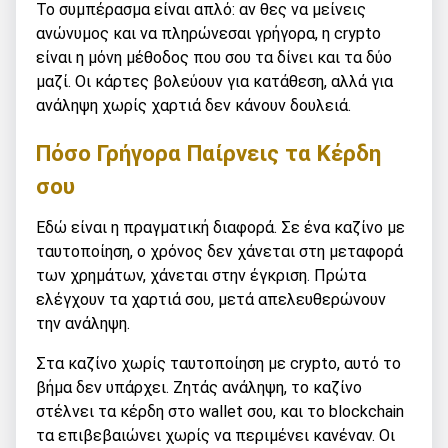
Το συμπέρασμα είναι απλό: αν θες να μείνεις
ανώνυμος και να πληρώνεσαι γρήγορα, η crypto
είναι η μόνη μέθοδος που σου τα δίνει και τα δύο
μαζί. Οι κάρτες βολεύουν για κατάθεση, αλλά για
ανάληψη χωρίς χαρτιά δεν κάνουν δουλειά.
Πόσο Γρήγορα Παίρνεις τα Κέρδη
σου
Εδώ είναι η πραγματική διαφορά. Σε ένα καζίνο με
ταυτοποίηση, ο χρόνος δεν χάνεται στη μεταφορά
των χρημάτων, χάνεται στην έγκριση. Πρώτα
ελέγχουν τα χαρτιά σου, μετά απελευθερώνουν
την ανάληψη.
Στα καζίνο χωρίς ταυτοποίηση με crypto, αυτό το
βήμα δεν υπάρχει. Ζητάς ανάληψη, το καζίνο
στέλνει τα κέρδη στο wallet σου, και το blockchain
τα επιβεβαιώνει χωρίς να περιμένει κανέναν. Οι