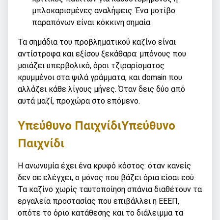
μπλοκαρισμένες αναλήψεις. Ένα μοτίβο
παραπόνων είναι κόκκινη σημαία.
Τα σημάδια του προβληματικού καζίνο είναι
αντίστροφα και εξίσου ξεκάθαρα: μπόνους που
μοιάζει υπερβολικό, όροι τζιραρίσματος
κρυμμένοι στα ψιλά γράμματα, και domain που
αλλάζει κάθε λίγους μήνες. Όταν δεις δύο από
αυτά μαζί, προχώρα στο επόμενο.
Υπεύθυνο ΠαιχνίδιΥπεύθυνο
Παιχνίδι
Η ανωνυμία έχει ένα κρυφό κόστος: όταν κανείς
δεν σε ελέγχει, ο μόνος που βάζει όρια είσαι εσύ.
Τα καζίνο χωρίς ταυτοποίηση σπάνια διαθέτουν τα
εργαλεία προστασίας που επιβάλλει η ΕΕΕΠ,
οπότε το όριο κατάθεσης και το διάλειμμα τα