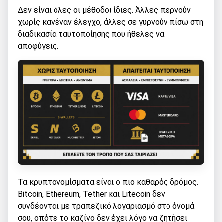
Δεν είναι όλες οι μέθοδοι ίδιες. Άλλες περνούν
χωρίς κανέναν έλεγχο, άλλες σε γυρνούν πίσω στη
διαδικασία ταυτοποίησης που ήθελες να
αποφύγεις.
Τα κρυπτονομίσματα είναι ο πιο καθαρός δρόμος.
Bitcoin, Ethereum, Tether και Litecoin δεν
συνδέονται με τραπεζικό λογαριασμό στο όνομά
σου, οπότε το καζίνο δεν έχει λόγο να ζητήσει