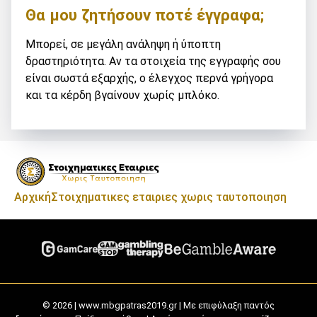
Θα μου ζητήσουν ποτέ έγγραφα;
Μπορεί, σε μεγάλη ανάληψη ή ύποπτη
δραστηριότητα. Αν τα στοιχεία της εγγραφής σου
είναι σωστά εξαρχής, ο έλεγχος περνά γρήγορα
και τα κέρδη βγαίνουν χωρίς μπλόκο.
Αρχική
Στοιχηματικες εταιριες χωρις ταυτοποιηση
© 2026 | www.mbgpatras2019.gr | Με επιφύλαξη παντός