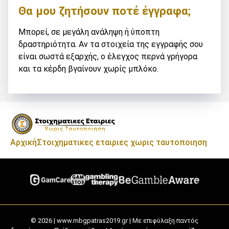
Θα μου ζητήσουν ποτέ έγγραφα;
Μπορεί, σε μεγάλη ανάληψη ή ύποπτη
δραστηριότητα. Αν τα στοιχεία της εγγραφής σου
είναι σωστά εξαρχής, ο έλεγχος περνά γρήγορα
και τα κέρδη βγαίνουν χωρίς μπλόκο.
Αρχική
Στοιχηματικες εταιριες χωρις ταυτοποιηση
© 2026 | www.mbgpatras2019.gr | Με επιφύλαξη παντός