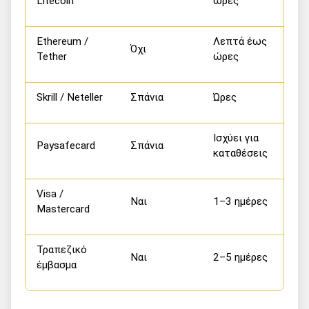
Litecoin
ώρες
Ethereum /
Λεπτά έως
Όχι
Tether
ώρες
Skrill / Neteller
Σπάνια
Ώρες
Ισχύει για
Paysafecard
Σπάνια
καταθέσεις
Visa /
Ναι
1–3 ημέρες
Mastercard
Τραπεζικό
Ναι
2–5 ημέρες
έμβασμα