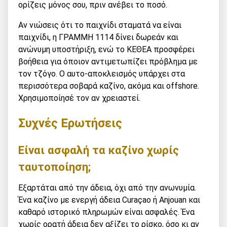
ορίζεις μόνος σου, πριν ανέβει το ποσό.
Αν νιώσεις ότι το παιχνίδι σταματά να είναι
παιχνίδι, η ΓΡΑΜΜΗ 1114 δίνει δωρεάν και
ανώνυμη υποστήριξη, ενώ το ΚΕΘΕΑ προσφέρει
βοήθεια για όποιον αντιμετωπίζει πρόβλημα με
τον τζόγο. Ο αυτο-αποκλεισμός υπάρχει στα
περισσότερα σοβαρά καζίνο, ακόμα και offshore.
Χρησιμοποίησέ τον αν χρειαστεί.
Συχνές Ερωτήσεις
Είναι ασφαλή τα καζίνο χωρίς
ταυτοποίηση;
Εξαρτάται από την άδεια, όχι από την ανωνυμία.
Ένα καζίνο με ενεργή άδεια Curaçao ή Anjouan και
καθαρό ιστορικό πληρωμών είναι ασφαλές. Ένα
χωρίς ορατή άδεια δεν αξίζει το ρίσκο, όσο κι αν