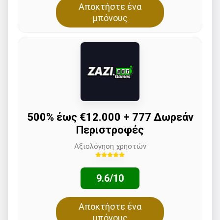
Αποκτήστε ένα
μπόνους
500% έως €12.000 + 777 Δωρεάν
Περιστροφές
Αξιολόγηση χρηστών
9.6/10
Αποκτήστε ένα
μπόνους