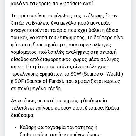
καλό να τα ξέρεις πριν φτάσεις εκεί.
Το πρώτο είναι το μέγεθος της ανάληψης. Όταν
ζητάς να βγάλεις ένα μεγάλο ποσό μονομιάς,
ενεργοποιούνται τα όρια που έχει βάλει η άδεια
του καζίνο κατά του ξεπλύματος. Το δεύτερο είναι
η ύποπτη δραστηριότητα: απότομες αλλαγές
νομίσματος, πολλαπλές αναλήψεις στη σειρά, ή
είσοδος από διαφορετικές χώρες μέσα σε λίγες
ώρες. Το τρίτο, πιο σπάνιο, είναι ο έλεγχος
προέλευσης χρημάτων, το SOW (Source of Wealth)
ή SOF (Source of Funds), που εμφανίζεται κυρίως
σε πολύ μεγάλα κέρδη.
Αν φτάσεις σε αυτό το σημείο, η διαδικασία
τελειώνει γρήγορα εφόσον είσαι έτοιμος. Κράτα
διαθέσιμα:
Καθαρή φωτογραφία ταυτότητας ή
διαβατηρίου, χωρίς κομμένες άκρες.