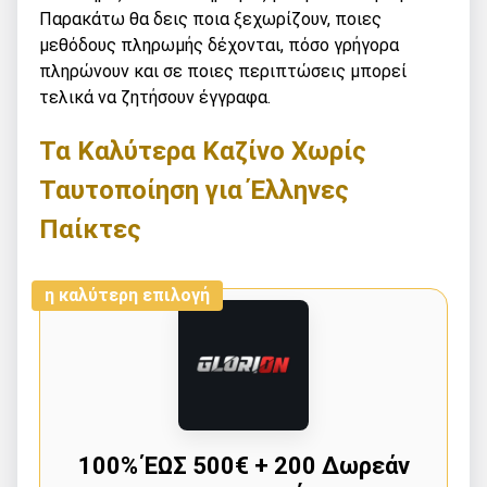
Παρακάτω θα δεις ποια ξεχωρίζουν, ποιες
μεθόδους πληρωμής δέχονται, πόσο γρήγορα
πληρώνουν και σε ποιες περιπτώσεις μπορεί
τελικά να ζητήσουν έγγραφα.
Τα Καλύτερα Καζίνο Χωρίς
Ταυτοποίηση για Έλληνες
Παίκτες
η καλύτερη επιλογή
100% ΈΩΣ 500€ + 200 Δωρεάν