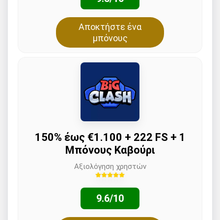
Αποκτήστε ένα
μπόνους
150% έως €1.100 + 222 FS + 1
Μπόνους Καβούρι
Αξιολόγηση χρηστών
9.6/10