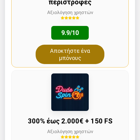
περιστροφές
Αξιολόγηση χρηστών
9.9/10
Αποκτήστε ένα
μπόνους
300% έως 2.000€ + 150 FS
Αξιολόγηση χρηστών