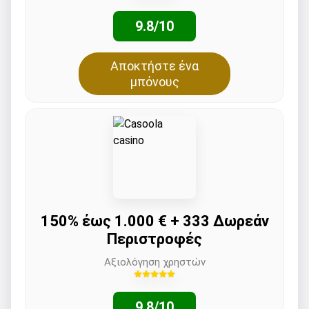
9.8/10
Αποκτήστε ένα
μπόνους
150% έως 1.000 € + 333 Δωρεάν
Περιστροφές
Αξιολόγηση χρηστών
9.8/10