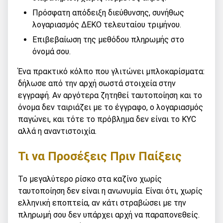
Πρόσφατη απόδειξη διεύθυνσης, συνήθως
λογαριασμός ΔΕΚΟ τελευταίου τριμήνου.
Επιβεβαίωση της μεθόδου πληρωμής στο
όνομά σου.
Ένα πρακτικό κόλπο που γλιτώνει μπλοκαρίσματα:
δήλωσε από την αρχή σωστά στοιχεία στην
εγγραφή. Αν αργότερα ζητηθεί ταυτοποίηση και το
όνομα δεν ταιριάζει με το έγγραφο, ο λογαριασμός
παγώνει, και τότε το πρόβλημα δεν είναι το KYC
αλλά η αναντιστοιχία.
Τι να Προσέξεις Πριν Παίξεις
Το μεγαλύτερο ρίσκο στα καζίνο χωρίς
ταυτοποίηση δεν είναι η ανωνυμία. Είναι ότι, χωρίς
ελληνική εποπτεία, αν κάτι στραβώσει με την
πληρωμή σου δεν υπάρχει αρχή να παραπονεθείς.