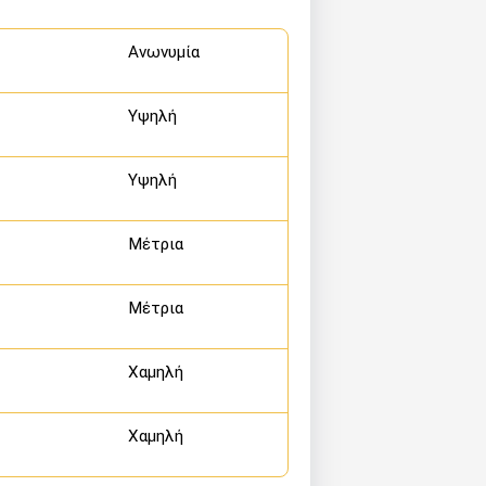
Ανωνυμία
Υψηλή
Υψηλή
Μέτρια
Μέτρια
Χαμηλή
Χαμηλή