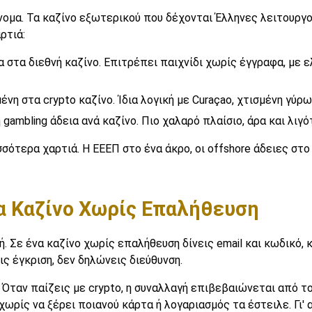
νομα. Τα καζίνο εξωτερικού που δέχονται Έλληνες λειτουργού
ρτιά:
ια στα διεθνή καζίνο. Επιτρέπει παιχνίδι χωρίς έγγραφα, με 
μένη στα crypto καζίνο. Ίδια λογική με Curaçao, χτισμένη γύρ
 gambling άδεια ανά καζίνο. Πιο χαλαρό πλαίσιο, άρα και λι
σότερα χαρτιά. Η ΕΕΕΠ στο ένα άκρο, οι offshore άδειες στο
α Καζίνο Χωρίς Επαλήθευση
. Σε ένα καζίνο χωρίς επαλήθευση δίνεις email και κωδικό, κ
ς έγκριση, δεν δηλώνεις διεύθυνση.
 Όταν παίζεις με crypto, η συναλλαγή επιβεβαιώνεται από το
χωρίς να ξέρει ποιανού κάρτα ή λογαριασμός τα έστειλε. Γι' 