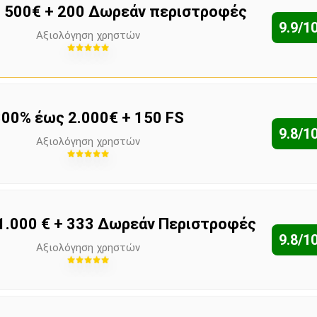
 500€ + 200 Δωρεάν περιστροφές
9.9/1
Αξιολόγηση χρηστών
300% έως 2.000€ + 150 FS
9.8/1
Αξιολόγηση χρηστών
1.000 € + 333 Δωρεάν Περιστροφές
9.8/1
Αξιολόγηση χρηστών