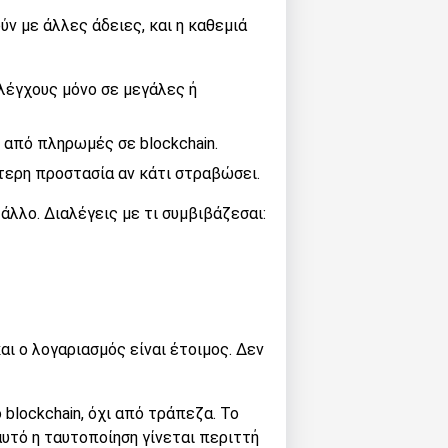
ν με άλλες άδειες, και η καθεμιά
ελέγχους μόνο σε μεγάλες ή
ω από πληρωμές σε blockchain.
γότερη προστασία αν κάτι στραβώσει.
 άλλο. Διαλέγεις με τι συμβιβάζεσαι:
αι ο λογαριασμός είναι έτοιμος. Δεν
 blockchain, όχι από τράπεζα. Το
αυτό η ταυτοποίηση γίνεται περιττή