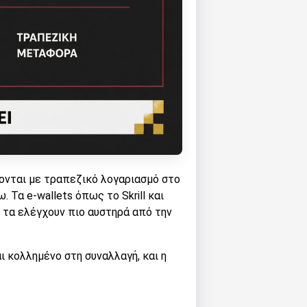
δέονται με τραπεζικό λογαριασμό στο
. Τα e-wallets όπως το Skrill και
 τα ελέγχουν πιο αυστηρά από την
ι κολλημένο στη συναλλαγή, και η