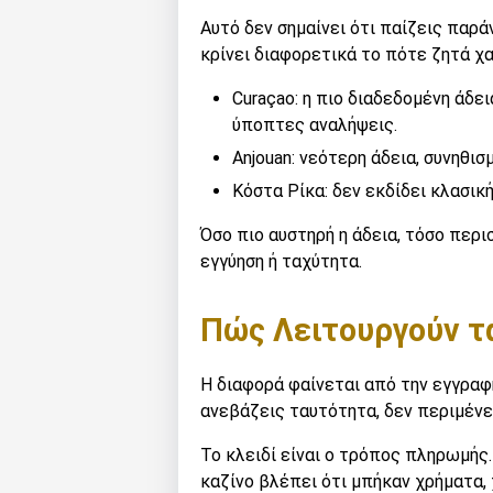
Αυτό δεν σημαίνει ότι παίζεις παρά
κρίνει διαφορετικά το πότε ζητά χα
Curaçao: η πιο διαδεδομένη άδε
ύποπτες αναλήψεις.
Anjouan: νεότερη άδεια, συνηθισ
Κόστα Ρίκα: δεν εκδίδει κλασική
Όσο πιο αυστηρή η άδεια, τόσο περισ
εγγύηση ή ταχύτητα.
Πώς Λειτουργούν τ
Η διαφορά φαίνεται από την εγγραφή
ανεβάζεις ταυτότητα, δεν περιμένει
Το κλειδί είναι ο τρόπος πληρωμής.
καζίνο βλέπει ότι μπήκαν χρήματα, 