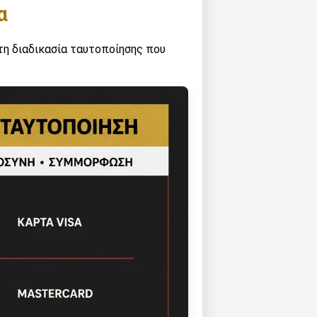
α
στη διαδικασία ταυτοποίησης που