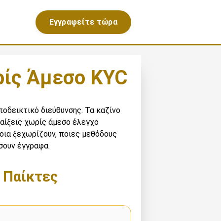
Εγγραφείτε τώρα
ρίς Άμεσο KYC
αποδεικτικό διεύθυνσης. Τα καζίνο
παίξεις χωρίς άμεσο έλεγχο
οια ξεχωρίζουν, ποιες μεθόδους
σουν έγγραφα.
 Παίκτες