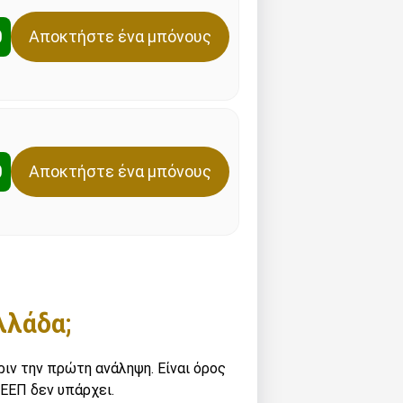
0
Αποκτήστε ένα μπόνους
0
Αποκτήστε ένα μπόνους
λλάδα;
ριν την πρώτη ανάληψη. Είναι όρος
ΕΕΕΠ δεν υπάρχει.