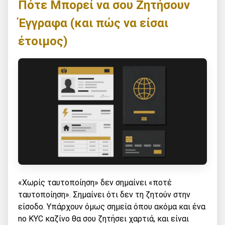
Πότε Μπορεί να σου Ζητήσουν
Έγγραφα (και πώς να είσαι
έτοιμος)
«Χωρίς ταυτοποίηση» δεν σημαίνει «ποτέ
ταυτοποίηση». Σημαίνει ότι δεν τη ζητούν στην
είσοδο. Υπάρχουν όμως σημεία όπου ακόμα και ένα
no KYC καζίνο θα σου ζητήσει χαρτιά, και είναι