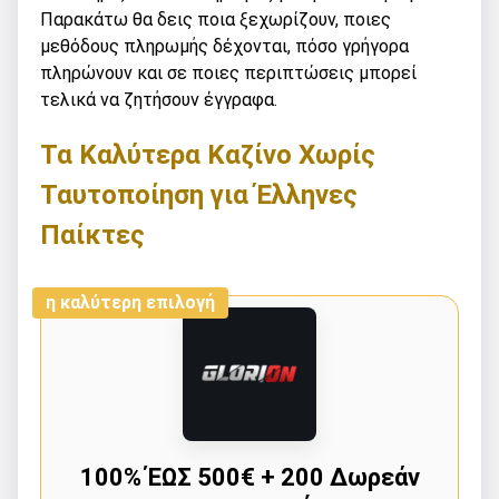
Παρακάτω θα δεις ποια ξεχωρίζουν, ποιες
μεθόδους πληρωμής δέχονται, πόσο γρήγορα
πληρώνουν και σε ποιες περιπτώσεις μπορεί
τελικά να ζητήσουν έγγραφα.
Τα Καλύτερα Καζίνο Χωρίς
Ταυτοποίηση για Έλληνες
Παίκτες
η καλύτερη επιλογή
100% ΈΩΣ 500€ + 200 Δωρεάν