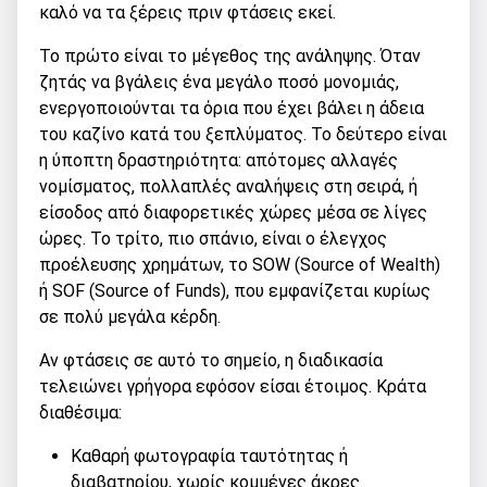
καλό να τα ξέρεις πριν φτάσεις εκεί.
Το πρώτο είναι το μέγεθος της ανάληψης. Όταν
ζητάς να βγάλεις ένα μεγάλο ποσό μονομιάς,
ενεργοποιούνται τα όρια που έχει βάλει η άδεια
του καζίνο κατά του ξεπλύματος. Το δεύτερο είναι
η ύποπτη δραστηριότητα: απότομες αλλαγές
νομίσματος, πολλαπλές αναλήψεις στη σειρά, ή
είσοδος από διαφορετικές χώρες μέσα σε λίγες
ώρες. Το τρίτο, πιο σπάνιο, είναι ο έλεγχος
προέλευσης χρημάτων, το SOW (Source of Wealth)
ή SOF (Source of Funds), που εμφανίζεται κυρίως
σε πολύ μεγάλα κέρδη.
Αν φτάσεις σε αυτό το σημείο, η διαδικασία
τελειώνει γρήγορα εφόσον είσαι έτοιμος. Κράτα
διαθέσιμα:
Καθαρή φωτογραφία ταυτότητας ή
διαβατηρίου, χωρίς κομμένες άκρες.