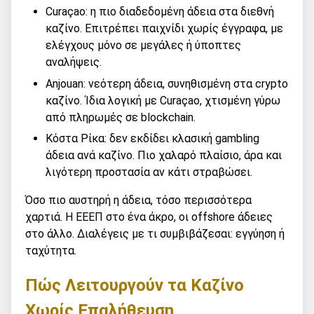
Curaçao: η πιο διαδεδομένη άδεια στα διεθνή
καζίνο. Επιτρέπει παιχνίδι χωρίς έγγραφα, με
ελέγχους μόνο σε μεγάλες ή ύποπτες
αναλήψεις.
Anjouan: νεότερη άδεια, συνηθισμένη στα crypto
καζίνο. Ίδια λογική με Curaçao, χτισμένη γύρω
από πληρωμές σε blockchain.
Κόστα Ρίκα: δεν εκδίδει κλασική gambling
άδεια ανά καζίνο. Πιο χαλαρό πλαίσιο, άρα και
λιγότερη προστασία αν κάτι στραβώσει.
Όσο πιο αυστηρή η άδεια, τόσο περισσότερα
χαρτιά. Η ΕΕΕΠ στο ένα άκρο, οι offshore άδειες
στο άλλο. Διαλέγεις με τι συμβιβάζεσαι: εγγύηση ή
ταχύτητα.
Πώς Λειτουργούν τα Καζίνο
Χωρίς Επαλήθευση