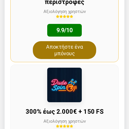
περιστροφές
Αξιολόγηση χρηστών
9.9/10
Αποκτήστε ένα
μπόνους
300% έως 2.000€ + 150 FS
Αξιολόγηση χρηστών