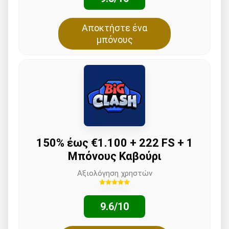
Αποκτήστε ένα
μπόνους
150% έως €1.100 + 222 FS + 1
Μπόνους Καβούρι
Αξιολόγηση χρηστών
9.6/10