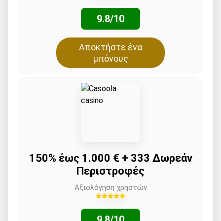
9.8/10
Αποκτήστε ένα
μπόνους
150% έως 1.000 € + 333 Δωρεάν
Περιστροφές
Αξιολόγηση χρηστών
9.8/10