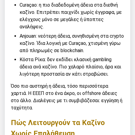
Curaçao: η πιο διαδεδομένη άδεια στα διεθνή
καζίνο. Επιτρέπει παιχνίδι χωρίς έγγραφα, με
ελέγχους μόνο σε μεγάλες ή ύποπτες
αναλήψεις.
Anjouan: νεότερη άδεια, συνηθισμένη στα crypto
καζίνο. Ίδια λογική με Curaçao, χτισμένη γύρω
από πληρωμές σε blockchain.
Κόστα Ρίκα: δεν εκδίδει κλασική gambling
άδεια ανά καζίνο. Πιο χαλαρό πλαίσιο, άρα και
λιγότερη προστασία αν κάτι στραβώσει.
Όσο πιο αυστηρή η άδεια, τόσο περισσότερα
χαρτιά. Η ΕΕΕΠ στο ένα άκρο, οι offshore άδειες
στο άλλο. Διαλέγεις με τι συμβιβάζεσαι: εγγύηση ή
ταχύτητα.
Πώς Λειτουργούν τα Καζίνο
Χωρίς Επαλήθευση