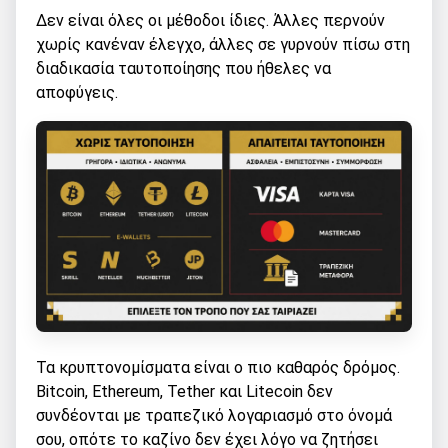
Δεν είναι όλες οι μέθοδοι ίδιες. Άλλες περνούν
χωρίς κανέναν έλεγχο, άλλες σε γυρνούν πίσω στη
διαδικασία ταυτοποίησης που ήθελες να
αποφύγεις.
Τα κρυπτονομίσματα είναι ο πιο καθαρός δρόμος.
Bitcoin, Ethereum, Tether και Litecoin δεν
συνδέονται με τραπεζικό λογαριασμό στο όνομά
σου, οπότε το καζίνο δεν έχει λόγο να ζητήσει