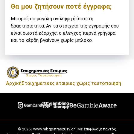
Θα μου ζητήσουν ποτέ έγγραφα;
Μπορεί, σε μεγάλη ανάληψη ή ύποπτη
δραστηριότητα. Αν τα στοιχεία της εγγραφής σου
είναι σωστά εξαρχής, ο έλεγχος περνά γρήγορα
και τα κέρδη βγαίνουν χωρίς μπλόκο.
Αρχική
Στοιχηματικες εταιριες χωρις ταυτοποιηση
© 2026 | www.mbgpatras2019.gr | Με επιφύλαξη παντός