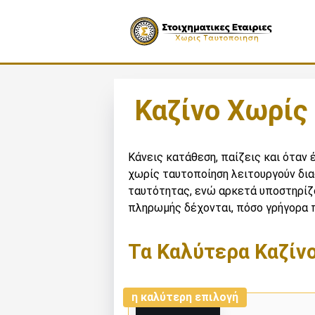
Καζίνο Χωρίς
Κάνεις κατάθεση, παίζεις και όταν 
χωρίς ταυτοποίηση λειτουργούν διαφ
ταυτότητας, ενώ αρκετά υποστηρίζ
πληρωμής δέχονται, πόσο γρήγορα 
Τα Καλύτερα Καζίν
η καλύτερη επιλογή