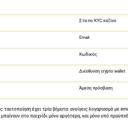
Στα no KYC καζίνο
Email
Κωδικός
Διεύθυνση crypto wallet
Άμεση πρόσβαση
ς ταυτοποίηση έχει τρία βήματα: ανοίγεις λογαριασμό με emai
α μπαίνουν στο παιχνίδι μόνο αργότερα, και μόνο υπό προϋπο