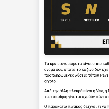
Τα κρυπτονομίσματα είναι ο πιο καθ
όνομά σου, οπότε το καζίνο δεν έχει 
προπληρωμένες λύσεις τύπου Paysaf
crypto.
Από την άλλη πλευρά είναι η Visa, η
ταυτοποίηση γίνεται σχεδόν πάντα 
Ο παρακάτω πίνακας δείχνει τι να 