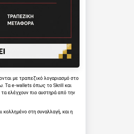
δέονται με τραπεζικό λογαριασμό στο
. Τα e-wallets όπως το Skrill και
 τα ελέγχουν πιο αυστηρά από την
ι κολλημένο στη συναλλαγή, και η