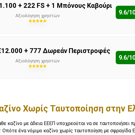
1.100 + 222 FS + 1 Μπόνους Καβούρι
9.6/1
Αξιολόγηση χρηστών
€12.000 + 777 Δωρεάν Περιστροφές
9.6/1
Αξιολόγηση χρηστών
αζίνο Χωρίς Ταυτοποίηση στην Ε
 Κάθε καζίνο με άδεια ΕΕΕΠ υποχρεούται να σε ταυτοποιήσει π
or. Οπότε ένα νόμιμο καζίνο χωρίς ταυτοποίηση με σφραγίδα 