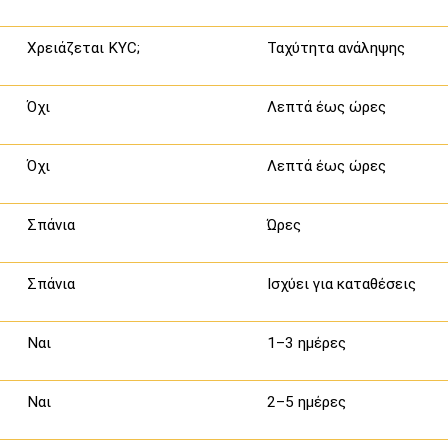
Χρειάζεται KYC;
Ταχύτητα ανάληψης
Όχι
Λεπτά έως ώρες
Όχι
Λεπτά έως ώρες
Σπάνια
Ώρες
Σπάνια
Ισχύει για καταθέσεις
Ναι
1–3 ημέρες
Ναι
2–5 ημέρες