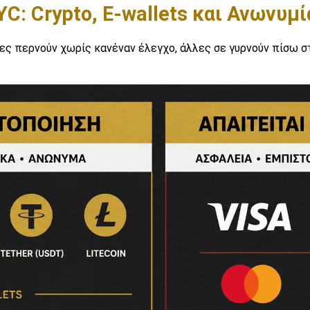
: Crypto, E-wallets και Ανωνυμί
λλες περνούν χωρίς κανέναν έλεγχο, άλλες σε γυρνούν πίσω 