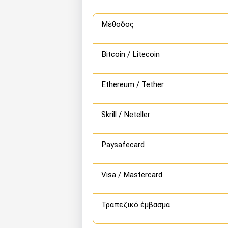
Μέθοδος
Bitcoin / Litecoin
Ethereum / Tether
Skrill / Neteller
Paysafecard
Visa / Mastercard
Τραπεζικό έμβασμα