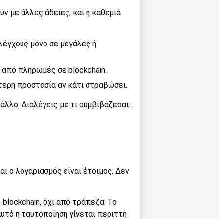
ν με άλλες άδειες, και η καθεμιά
ελέγχους μόνο σε μεγάλες ή
ω από πληρωμές σε blockchain.
γότερη προστασία αν κάτι στραβώσει.
 άλλο. Διαλέγεις με τι συμβιβάζεσαι:
αι ο λογαριασμός είναι έτοιμος. Δεν
 blockchain, όχι από τράπεζα. Το
αυτό η ταυτοποίηση γίνεται περιττή