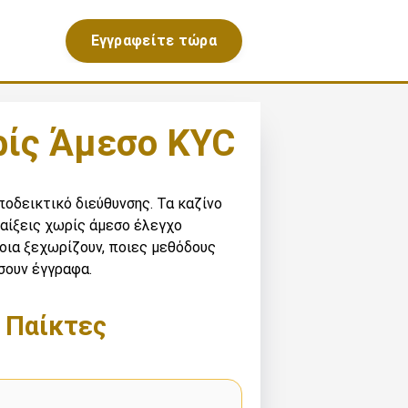
Εγγραφείτε τώρα
ρίς Άμεσο KYC
αποδεικτικό διεύθυνσης. Τα καζίνο
παίξεις χωρίς άμεσο έλεγχο
οια ξεχωρίζουν, ποιες μεθόδους
σουν έγγραφα.
 Παίκτες