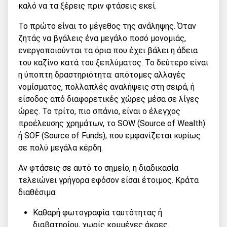
καλό να τα ξέρεις πριν φτάσεις εκεί.
Το πρώτο είναι το μέγεθος της ανάληψης. Όταν
ζητάς να βγάλεις ένα μεγάλο ποσό μονομιάς,
ενεργοποιούνται τα όρια που έχει βάλει η άδεια
του καζίνο κατά του ξεπλύματος. Το δεύτερο είναι
η ύποπτη δραστηριότητα: απότομες αλλαγές
νομίσματος, πολλαπλές αναλήψεις στη σειρά, ή
είσοδος από διαφορετικές χώρες μέσα σε λίγες
ώρες. Το τρίτο, πιο σπάνιο, είναι ο έλεγχος
προέλευσης χρημάτων, το SOW (Source of Wealth)
ή SOF (Source of Funds), που εμφανίζεται κυρίως
σε πολύ μεγάλα κέρδη.
Αν φτάσεις σε αυτό το σημείο, η διαδικασία
τελειώνει γρήγορα εφόσον είσαι έτοιμος. Κράτα
διαθέσιμα:
Καθαρή φωτογραφία ταυτότητας ή
διαβατηρίου, χωρίς κομμένες άκρες.