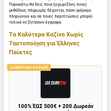
Παρακάτω θα δεις ποια ξεχωρίζουν, ποιες
μεθόδους πληρωμής δέχονται, πόσο γρήγορα
πληρώνουν και σε ποιες περιπτώσεις μπορεί
τελικά να ζητήσουν έγγραφα.
Τα Καλύτερα Καζίνο Χωρίς
Ταυτοποίηση για Έλληνες
Παίκτες
η καλύτερη επιλογή
100% ΈΩΣ 500€ + 200 Δωρεάν