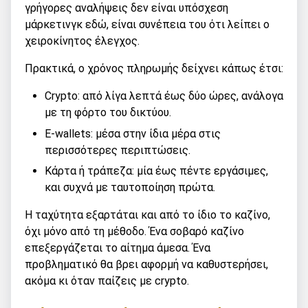
γρήγορες αναλήψεις δεν είναι υπόσχεση
μάρκετινγκ εδώ, είναι συνέπεια του ότι λείπει ο
χειροκίνητος έλεγχος.
Πρακτικά, ο χρόνος πληρωμής δείχνει κάπως έτσι:
Crypto: από λίγα λεπτά έως δύο ώρες, ανάλογα
με τη φόρτο του δικτύου.
E-wallets: μέσα στην ίδια μέρα στις
περισσότερες περιπτώσεις.
Κάρτα ή τράπεζα: μία έως πέντε εργάσιμες,
και συχνά με ταυτοποίηση πρώτα.
Η ταχύτητα εξαρτάται και από το ίδιο το καζίνο,
όχι μόνο από τη μέθοδο. Ένα σοβαρό καζίνο
επεξεργάζεται το αίτημα άμεσα. Ένα
προβληματικό θα βρει αφορμή να καθυστερήσει,
ακόμα κι όταν παίζεις με crypto.