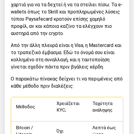
χαρτιά για να τα δεχτεί ή να τα στείλει πίσω. Τα e-
wallets όπως το Skrill και προπληρωμένες λύσεις
τύπου Paysafecard κρατούν επίσης χαμηλό
προφίλ, αν και κάποια καζίνο τα ελέγχουν πιο
αυστηρά από την crypto.
Από την άλλη πλευρά είναι η Visa, η Mastercard και
το τραπεζικό έμβασμα. Εδώ το όνομά σου είναι
κολλημένο στη συναλλαγή, και η ταυτοποίηση
γίνεται σχεδόν πάντα πριν βγάλεις κέρδη.
Ο παρακάτω πίνακας δείχνει τι να περιμένεις από
κάθε μέθοδο πριν διαλέξεις:
Χρειάζεται
Ταχύτητα
Μέθοδος
KYC;
ανάληψης
Bitcoin /
Λεπτά έως
Όχι