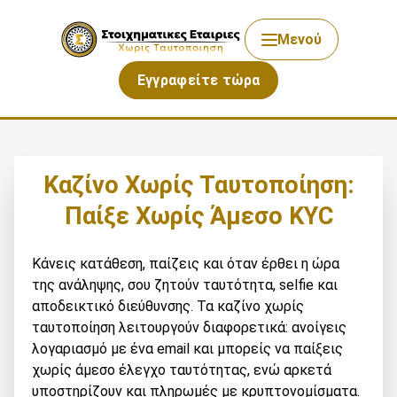
Μενού
Εγγραφείτε τώρα
Καζίνο Χωρίς Ταυτοποίηση:
Παίξε Χωρίς Άμεσο KYC
Κάνεις κατάθεση, παίζεις και όταν έρθει η ώρα
της ανάληψης, σου ζητούν ταυτότητα, selfie και
αποδεικτικό διεύθυνσης. Τα καζίνο χωρίς
ταυτοποίηση λειτουργούν διαφορετικά: ανοίγεις
λογαριασμό με ένα email και μπορείς να παίξεις
χωρίς άμεσο έλεγχο ταυτότητας, ενώ αρκετά
υποστηρίζουν και πληρωμές με κρυπτονομίσματα.