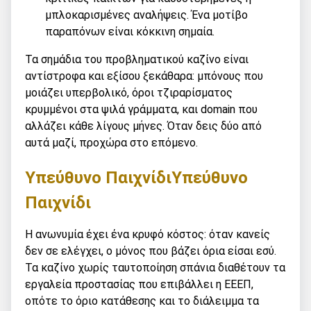
μπλοκαρισμένες αναλήψεις. Ένα μοτίβο
παραπόνων είναι κόκκινη σημαία.
Τα σημάδια του προβληματικού καζίνο είναι
αντίστροφα και εξίσου ξεκάθαρα: μπόνους που
μοιάζει υπερβολικό, όροι τζιραρίσματος
κρυμμένοι στα ψιλά γράμματα, και domain που
αλλάζει κάθε λίγους μήνες. Όταν δεις δύο από
αυτά μαζί, προχώρα στο επόμενο.
Υπεύθυνο ΠαιχνίδιΥπεύθυνο
Παιχνίδι
Η ανωνυμία έχει ένα κρυφό κόστος: όταν κανείς
δεν σε ελέγχει, ο μόνος που βάζει όρια είσαι εσύ.
Τα καζίνο χωρίς ταυτοποίηση σπάνια διαθέτουν τα
εργαλεία προστασίας που επιβάλλει η ΕΕΕΠ,
οπότε το όριο κατάθεσης και το διάλειμμα τα