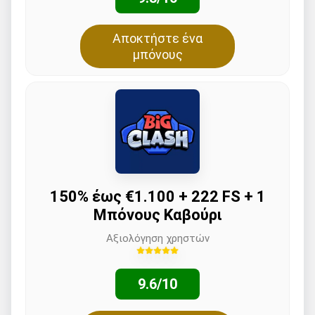
Αποκτήστε ένα
μπόνους
150% έως €1.100 + 222 FS + 1
Μπόνους Καβούρι
Αξιολόγηση χρηστών
9.6/10