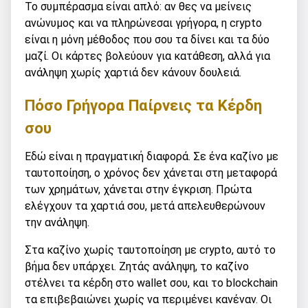
Το συμπέρασμα είναι απλό: αν θες να μείνεις
ανώνυμος και να πληρώνεσαι γρήγορα, η crypto
είναι η μόνη μέθοδος που σου τα δίνει και τα δύο
μαζί. Οι κάρτες βολεύουν για κατάθεση, αλλά για
ανάληψη χωρίς χαρτιά δεν κάνουν δουλειά.
Πόσο Γρήγορα Παίρνεις τα Κέρδη
σου
Εδώ είναι η πραγματική διαφορά. Σε ένα καζίνο με
ταυτοποίηση, ο χρόνος δεν χάνεται στη μεταφορά
των χρημάτων, χάνεται στην έγκριση. Πρώτα
ελέγχουν τα χαρτιά σου, μετά απελευθερώνουν
την ανάληψη.
Στα καζίνο χωρίς ταυτοποίηση με crypto, αυτό το
βήμα δεν υπάρχει. Ζητάς ανάληψη, το καζίνο
στέλνει τα κέρδη στο wallet σου, και το blockchain
τα επιβεβαιώνει χωρίς να περιμένει κανέναν. Οι