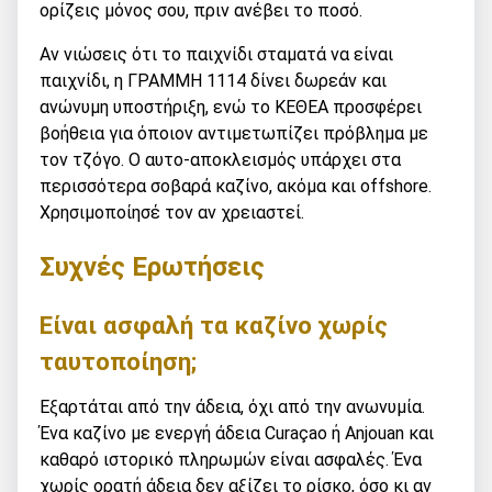
ορίζεις μόνος σου, πριν ανέβει το ποσό.
Αν νιώσεις ότι το παιχνίδι σταματά να είναι
παιχνίδι, η ΓΡΑΜΜΗ 1114 δίνει δωρεάν και
ανώνυμη υποστήριξη, ενώ το ΚΕΘΕΑ προσφέρει
βοήθεια για όποιον αντιμετωπίζει πρόβλημα με
τον τζόγο. Ο αυτο-αποκλεισμός υπάρχει στα
περισσότερα σοβαρά καζίνο, ακόμα και offshore.
Χρησιμοποίησέ τον αν χρειαστεί.
Συχνές Ερωτήσεις
Είναι ασφαλή τα καζίνο χωρίς
ταυτοποίηση;
Εξαρτάται από την άδεια, όχι από την ανωνυμία.
Ένα καζίνο με ενεργή άδεια Curaçao ή Anjouan και
καθαρό ιστορικό πληρωμών είναι ασφαλές. Ένα
χωρίς ορατή άδεια δεν αξίζει το ρίσκο, όσο κι αν