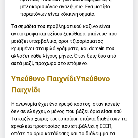
μπλοκαρισμένες αναλήψεις. Ένα μοτίβο
παραπόνων είναι κόκκινη σημαία.
Τα σημάδια του προβληματικού καζίνο είναι
αντίστροφα και εξίσου ξεκάθαρα: μπόνους που
μοιάζει υπερβολικό, όροι τζιραρίσματος
κρυμμένοι στα ψιλά γράμματα, και domain που
αλλάζει κάθε λίγους μήνες. Όταν δεις δύο από
αυτά μαζί, προχώρα στο επόμενο.
Υπεύθυνο ΠαιχνίδιΥπεύθυνο
Παιχνίδι
Η ανωνυμία έχει ένα κρυφό κόστος: όταν κανείς
δεν σε ελέγχει, ο μόνος που βάζει όρια είσαι εσύ.
Τα καζίνο χωρίς ταυτοποίηση σπάνια διαθέτουν τα
εργαλεία προστασίας που επιβάλλει η ΕΕΕΠ,
οπότε το όριο κατάθεσης και το διάλειμμα τα