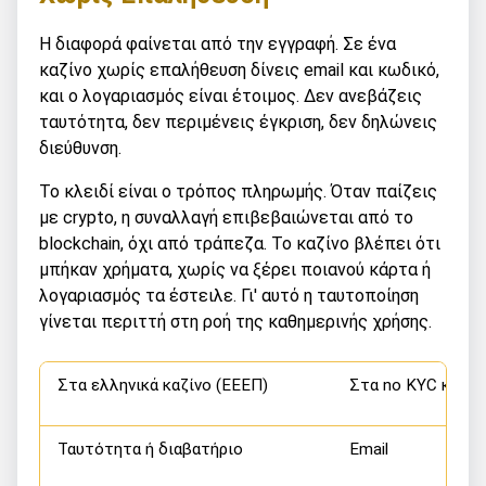
Η διαφορά φαίνεται από την εγγραφή. Σε ένα
καζίνο χωρίς επαλήθευση δίνεις email και κωδικό,
και ο λογαριασμός είναι έτοιμος. Δεν ανεβάζεις
ταυτότητα, δεν περιμένεις έγκριση, δεν δηλώνεις
διεύθυνση.
Το κλειδί είναι ο τρόπος πληρωμής. Όταν παίζεις
με crypto, η συναλλαγή επιβεβαιώνεται από το
blockchain, όχι από τράπεζα. Το καζίνο βλέπει ότι
μπήκαν χρήματα, χωρίς να ξέρει ποιανού κάρτα ή
λογαριασμός τα έστειλε. Γι' αυτό η ταυτοποίηση
γίνεται περιττή στη ροή της καθημερινής χρήσης.
Στα ελληνικά καζίνο (ΕΕΕΠ)
Στα no KYC καζίν
Ταυτότητα ή διαβατήριο
Email