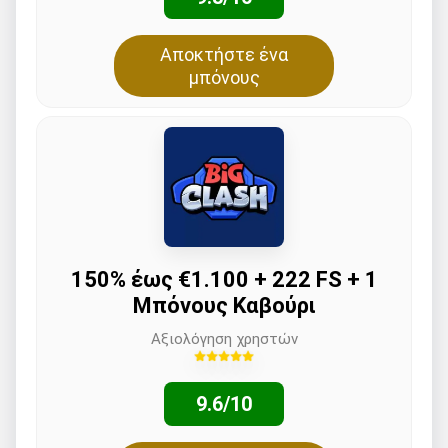
Αποκτήστε ένα
μπόνους
150% έως €1.100 + 222 FS + 1
Μπόνους Καβούρι
Αξιολόγηση χρηστών
9.6/10