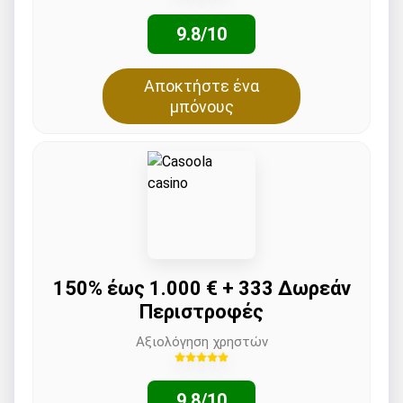
9.8/10
Αποκτήστε ένα
μπόνους
150% έως 1.000 € + 333 Δωρεάν
Περιστροφές
Αξιολόγηση χρηστών
9.8/10