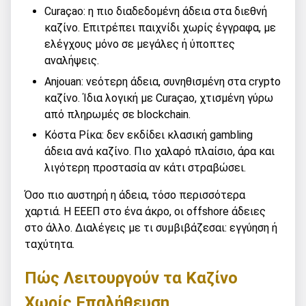
Curaçao: η πιο διαδεδομένη άδεια στα διεθνή
καζίνο. Επιτρέπει παιχνίδι χωρίς έγγραφα, με
ελέγχους μόνο σε μεγάλες ή ύποπτες
αναλήψεις.
Anjouan: νεότερη άδεια, συνηθισμένη στα crypto
καζίνο. Ίδια λογική με Curaçao, χτισμένη γύρω
από πληρωμές σε blockchain.
Κόστα Ρίκα: δεν εκδίδει κλασική gambling
άδεια ανά καζίνο. Πιο χαλαρό πλαίσιο, άρα και
λιγότερη προστασία αν κάτι στραβώσει.
Όσο πιο αυστηρή η άδεια, τόσο περισσότερα
χαρτιά. Η ΕΕΕΠ στο ένα άκρο, οι offshore άδειες
στο άλλο. Διαλέγεις με τι συμβιβάζεσαι: εγγύηση ή
ταχύτητα.
Πώς Λειτουργούν τα Καζίνο
Χωρίς Επαλήθευση