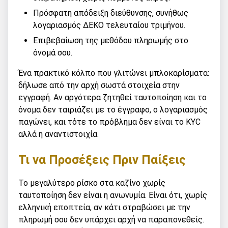
Πρόσφατη απόδειξη διεύθυνσης, συνήθως
λογαριασμός ΔΕΚΟ τελευταίου τριμήνου.
Επιβεβαίωση της μεθόδου πληρωμής στο
όνομά σου.
Ένα πρακτικό κόλπο που γλιτώνει μπλοκαρίσματα:
δήλωσε από την αρχή σωστά στοιχεία στην
εγγραφή. Αν αργότερα ζητηθεί ταυτοποίηση και το
όνομα δεν ταιριάζει με το έγγραφο, ο λογαριασμός
παγώνει, και τότε το πρόβλημα δεν είναι το KYC
αλλά η αναντιστοιχία.
Τι να Προσέξεις Πριν Παίξεις
Το μεγαλύτερο ρίσκο στα καζίνο χωρίς
ταυτοποίηση δεν είναι η ανωνυμία. Είναι ότι, χωρίς
ελληνική εποπτεία, αν κάτι στραβώσει με την
πληρωμή σου δεν υπάρχει αρχή να παραπονεθείς.