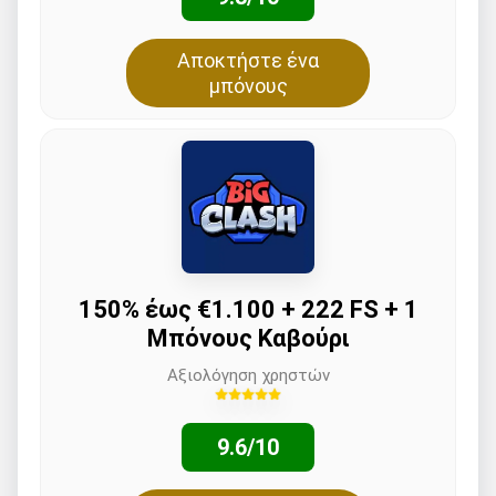
Αποκτήστε ένα
μπόνους
150% έως €1.100 + 222 FS + 1
Μπόνους Καβούρι
Αξιολόγηση χρηστών
9.6/10