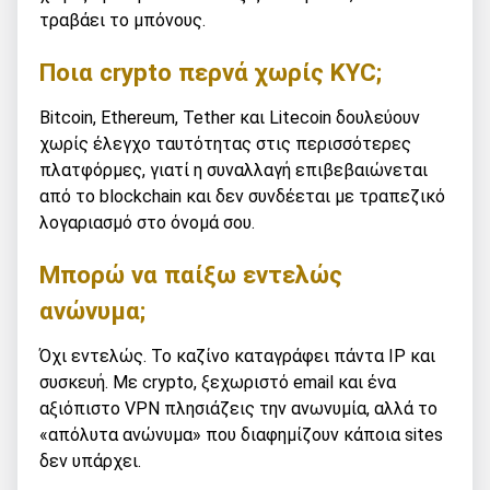
τραβάει το μπόνους.
Ποια crypto περνά χωρίς KYC;
Bitcoin, Ethereum, Tether και Litecoin δουλεύουν
χωρίς έλεγχο ταυτότητας στις περισσότερες
πλατφόρμες, γιατί η συναλλαγή επιβεβαιώνεται
από το blockchain και δεν συνδέεται με τραπεζικό
λογαριασμό στο όνομά σου.
Μπορώ να παίξω εντελώς
ανώνυμα;
Όχι εντελώς. Το καζίνο καταγράφει πάντα IP και
συσκευή. Με crypto, ξεχωριστό email και ένα
αξιόπιστο VPN πλησιάζεις την ανωνυμία, αλλά το
«απόλυτα ανώνυμα» που διαφημίζουν κάποια sites
δεν υπάρχει.