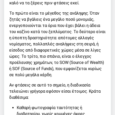
καλό να τα ξέρεις πριν φτάσεις εκεί.
Το πρώτο είναι το μέγεθος της ανάληψης. Όταν
ζητάς να βγάλεις ένα μεγάλο ποσό μονομιάς,
ενεργοποιούνται τα όρια που έχει βάλει η άδεια
του καζίνο κατά του ξεπλύματος. Το δεύτερο είναι
η ύποπτη δραστηριότητα: απότομες αλλαγές
νομίσματος, πολλαπλές αναλήψεις στη σειρά, ή
είσοδος από διαφορετικές χώρες μέσα σε λίγες
ώρες. Το τρίτο, πιο σπάνιο, είναι ο έλεγχος
προέλευσης χρημάτων, το SOW (Source of Wealth)
ή SOF (Source of Funds), που εμφανίζεται κυρίως
σε πολύ μεγάλα κέρδη.
Αν φτάσεις σε αυτό το σημείο, η διαδικασία
τελειώνει γρήγορα εφόσον είσαι έτοιμος. Κράτα
διαθέσιμα:
Καθαρή φωτογραφία ταυτότητας ή
διαβατηρίου, χωρίς κομμένες άκρες.