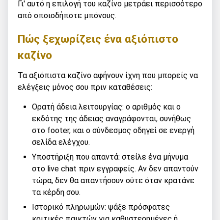
Γι' αυτό η επιλογή του καζίνο μετράει περισσότερο
από οποιοδήποτε μπόνους.
Πώς ξεχωρίζεις ένα αξιόπιστο
καζίνο
Τα αξιόπιστα καζίνο αφήνουν ίχνη που μπορείς να
ελέγξεις μόνος σου πριν καταθέσεις:
Ορατή άδεια λειτουργίας: ο αριθμός και ο
εκδότης της άδειας αναγράφονται, συνήθως
στο footer, και ο σύνδεσμος οδηγεί σε ενεργή
σελίδα ελέγχου.
Υποστήριξη που απαντά: στείλε ένα μήνυμα
στο live chat πριν εγγραφείς. Αν δεν απαντούν
τώρα, δεν θα απαντήσουν ούτε όταν κρατάνε
τα κέρδη σου.
Ιστορικό πληρωμών: ψάξε πρόσφατες
κριτικές παικτών για καθυστερημένες ή