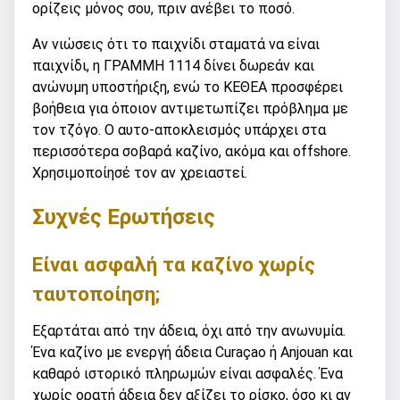
ορίζεις μόνος σου, πριν ανέβει το ποσό.
Αν νιώσεις ότι το παιχνίδι σταματά να είναι
παιχνίδι, η ΓΡΑΜΜΗ 1114 δίνει δωρεάν και
ανώνυμη υποστήριξη, ενώ το ΚΕΘΕΑ προσφέρει
βοήθεια για όποιον αντιμετωπίζει πρόβλημα με
τον τζόγο. Ο αυτο-αποκλεισμός υπάρχει στα
περισσότερα σοβαρά καζίνο, ακόμα και offshore.
Χρησιμοποίησέ τον αν χρειαστεί.
Συχνές Ερωτήσεις
Είναι ασφαλή τα καζίνο χωρίς
ταυτοποίηση;
Εξαρτάται από την άδεια, όχι από την ανωνυμία.
Ένα καζίνο με ενεργή άδεια Curaçao ή Anjouan και
καθαρό ιστορικό πληρωμών είναι ασφαλές. Ένα
χωρίς ορατή άδεια δεν αξίζει το ρίσκο, όσο κι αν