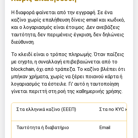
Η διαφορά φαίνεται από την εγγραφή. Σε ένα
καζίνο χωρίς επαλήθευση δίνεις email και κωδικό,
και ο λογαριασμός είναι έτοιμος. Δεν ανεβάζεις
ταυτότητα, δεν περιμένεις έγκριση, δεν δηλώνεις
διεύθυνση.
Το κλειδί είναι ο τρόπος πληρωμής. Όταν παίζεις
με crypto, η συναλλαγή επιβεβαιώνεται από το
blockchain, όχι από τράπεζα. Το καζίνο βλέπει ότι
μπήκαν χρήματα, χωρίς να ξέρει ποιανού κάρτα ή
λογαριασμός τα έστειλε. Γι' αυτό η ταυτοποίηση
γίνεται περιττή στη ροή της καθημερινής χρήσης.
Στα ελληνικά καζίνο (ΕΕΕΠ)
Στα no KYC καζίν
Ταυτότητα ή διαβατήριο
Email