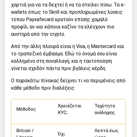
χαρτιά για να τα δεχτεί ή να τα στείλει πίσω. Τα e-
wallets όπως το Skrill και προπληρωμένες λύσεις
τύπου Paysafecard κρατούν επίσης χαμηλό
προφίλ, αν και κάποια καζίνο τα ελέγχουν πιο
αυστηρά από την crypto.
Από την άλλη πλευρά είναι η Visa, η Mastercard και
το τραπεζικό έμβασμα. Εδώ το όνομά σου είναι
κολλημένο στη συναλλαγή, και η ταυτοποίηση
γίνεται σχεδόν πάντα πριν βγάλεις κέρδη.
Ο παρακάτω πίνακας δείχνει τι να περιμένεις από
κάθε μέθοδο πριν διαλέξεις:
Χρειάζεται
Ταχύτητα
Μέθοδος
KYC;
ανάληψης
Bitcoin /
Λεπτά έως
Όχι