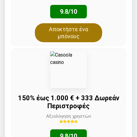
9.8/10
Αποκτήστε ένα
μπόνους
150% έως 1.000 € + 333 Δωρεάν
Περιστροφές
Αξιολόγηση χρηστών
9.8/10