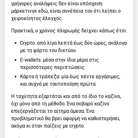
γρήγορες αναλήψεις δεν είναι υπόσχεση
μάρκετινγκ εδώ, είναι συνέπεια του ότι λείπει ο
χειροκίνητος έλεγχος.
Πρακτικά, ο χρόνος πληρωμής δείχνει κάπως έτσι:
Crypto: από λίγα λεπτά έως δύο ώρες, ανάλογα
με τη φόρτο του δικτύου.
E-wallets: μέσα στην ίδια μέρα στις
περισσότερες περιπτώσεις.
Κάρτα ή τράπεζα: μία έως πέντε εργάσιμες,
και συχνά με ταυτοποίηση πρώτα.
Η ταχύτητα εξαρτάται και από το ίδιο το καζίνο,
όχι μόνο από τη μέθοδο. Ένα σοβαρό καζίνο
επεξεργάζεται το αίτημα άμεσα. Ένα
προβληματικό θα βρει αφορμή να καθυστερήσει,
ακόμα κι όταν παίζεις με crypto.