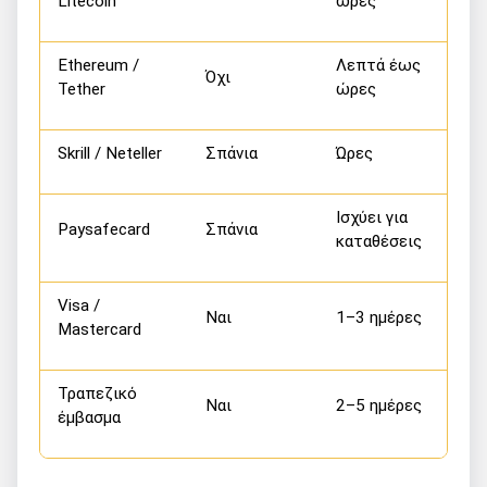
Litecoin
ώρες
Ethereum /
Λεπτά έως
Όχι
Tether
ώρες
Skrill / Neteller
Σπάνια
Ώρες
Ισχύει για
Paysafecard
Σπάνια
καταθέσεις
Visa /
Ναι
1–3 ημέρες
Mastercard
Τραπεζικό
Ναι
2–5 ημέρες
έμβασμα