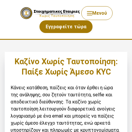
Μενού
Εγγραφείτε τώρα
Καζίνο Χωρίς Ταυτοποίηση:
Παίξε Χωρίς Άμεσο KYC
Κάνεις κατάθεση, παίζεις και όταν έρθει η ώρα
της ανάληψης, σου ζητούν ταυτότητα, selfie και
αποδεικτικό διεύθυνσης. Τα καζίνο χωρίς
ταυτοποίηση λειτουργούν διαφορετικά: ανοίγεις
λογαριασμό με ένα email και μπορείς να παίξεις
χωρίς άμεσο έλεγχο ταυτότητας, ενώ αρκετά
υποστηρίζουν και πληρωμές με κρυπτονομίσματα.