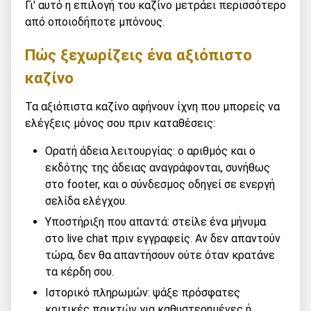
Γι' αυτό η επιλογή του καζίνο μετράει περισσότερο
από οποιοδήποτε μπόνους.
Πώς ξεχωρίζεις ένα αξιόπιστο
καζίνο
Τα αξιόπιστα καζίνο αφήνουν ίχνη που μπορείς να
ελέγξεις μόνος σου πριν καταθέσεις:
Ορατή άδεια λειτουργίας: ο αριθμός και ο
εκδότης της άδειας αναγράφονται, συνήθως
στο footer, και ο σύνδεσμος οδηγεί σε ενεργή
σελίδα ελέγχου.
Υποστήριξη που απαντά: στείλε ένα μήνυμα
στο live chat πριν εγγραφείς. Αν δεν απαντούν
τώρα, δεν θα απαντήσουν ούτε όταν κρατάνε
τα κέρδη σου.
Ιστορικό πληρωμών: ψάξε πρόσφατες
κριτικές παικτών για καθυστερημένες ή