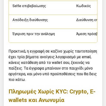
Selfie επιβεβαίωσης
Κωδικός
Απόδειξη διεύθυνσης
Διεύθυνση crypto 
Έγκριση πριν την ανάληψη
Άμεση πρόσβαση
Πρακτικά, η εγγραφή σε καζίνο χωρίς ταυτοποίηση
έχει τρία βήματα: ανοίγεις λογαριασμό με email,
κάνεις κατάθεση από το wallet σου, ξεκινάς να
παίζεις. Τα έγγραφα μπαίνουν στο παιχνίδι μόνο
αργότερα, και μόνο υπό προϋποθέσεις που θα δεις
πιο κάτω.
Πληρωμές Χωρίς KYC: Crypto, E-
wallets και Ανωνυμία