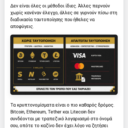
Δεν είναι όλες οι μέθοδοι ίδιες. Άλλες περνούν
χωρίς κανέναν έλεγχο, άλλες σε γυρνούν πίσω στη
διαδικασία ταυτοποίησης που ήθελες να
αποφύγεις.
Τα κρυπτονομίσματα είναι ο πιο καθαρός δρόμος.
Bitcoin, Ethereum, Tether και Litecoin δεν
συνδέονται με τραπεζικό λογαριασμό στο όνομά
σου, οπότε το καζίνο δεν έχει λόγο να ζητήσει