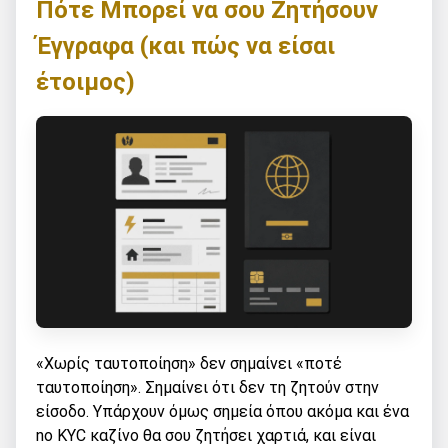
Πότε Μπορεί να σου Ζητήσουν
Έγγραφα (και πώς να είσαι
έτοιμος)
«Χωρίς ταυτοποίηση» δεν σημαίνει «ποτέ
ταυτοποίηση». Σημαίνει ότι δεν τη ζητούν στην
είσοδο. Υπάρχουν όμως σημεία όπου ακόμα και ένα
no KYC καζίνο θα σου ζητήσει χαρτιά, και είναι