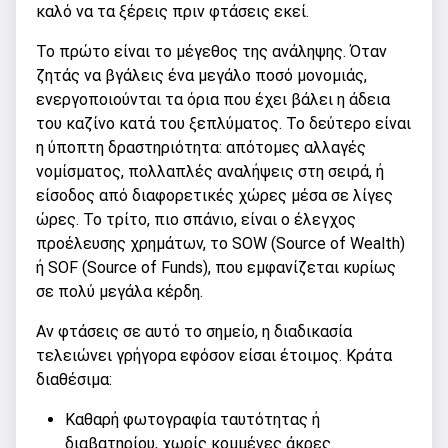
καλό να τα ξέρεις πριν φτάσεις εκεί.
Το πρώτο είναι το μέγεθος της ανάληψης. Όταν
ζητάς να βγάλεις ένα μεγάλο ποσό μονομιάς,
ενεργοποιούνται τα όρια που έχει βάλει η άδεια
του καζίνο κατά του ξεπλύματος. Το δεύτερο είναι
η ύποπτη δραστηριότητα: απότομες αλλαγές
νομίσματος, πολλαπλές αναλήψεις στη σειρά, ή
είσοδος από διαφορετικές χώρες μέσα σε λίγες
ώρες. Το τρίτο, πιο σπάνιο, είναι ο έλεγχος
προέλευσης χρημάτων, το SOW (Source of Wealth)
ή SOF (Source of Funds), που εμφανίζεται κυρίως
σε πολύ μεγάλα κέρδη.
Αν φτάσεις σε αυτό το σημείο, η διαδικασία
τελειώνει γρήγορα εφόσον είσαι έτοιμος. Κράτα
διαθέσιμα:
Καθαρή φωτογραφία ταυτότητας ή
διαβατηρίου, χωρίς κομμένες άκρες.