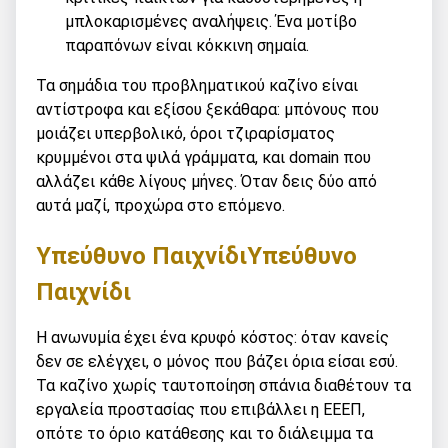
μπλοκαρισμένες αναλήψεις. Ένα μοτίβο
παραπόνων είναι κόκκινη σημαία.
Τα σημάδια του προβληματικού καζίνο είναι
αντίστροφα και εξίσου ξεκάθαρα: μπόνους που
μοιάζει υπερβολικό, όροι τζιραρίσματος
κρυμμένοι στα ψιλά γράμματα, και domain που
αλλάζει κάθε λίγους μήνες. Όταν δεις δύο από
αυτά μαζί, προχώρα στο επόμενο.
Υπεύθυνο ΠαιχνίδιΥπεύθυνο
Παιχνίδι
Η ανωνυμία έχει ένα κρυφό κόστος: όταν κανείς
δεν σε ελέγχει, ο μόνος που βάζει όρια είσαι εσύ.
Τα καζίνο χωρίς ταυτοποίηση σπάνια διαθέτουν τα
εργαλεία προστασίας που επιβάλλει η ΕΕΕΠ,
οπότε το όριο κατάθεσης και το διάλειμμα τα