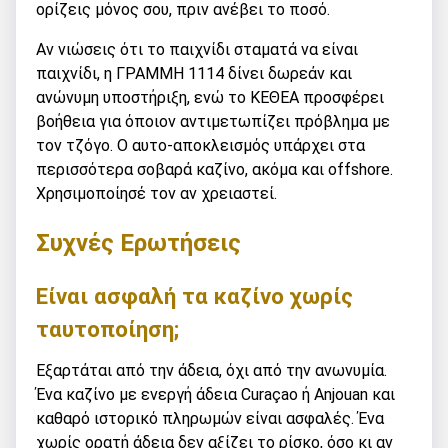
ορίζεις μόνος σου, πριν ανέβει το ποσό.
Αν νιώσεις ότι το παιχνίδι σταματά να είναι
παιχνίδι, η ΓΡΑΜΜΗ 1114 δίνει δωρεάν και
ανώνυμη υποστήριξη, ενώ το ΚΕΘΕΑ προσφέρει
βοήθεια για όποιον αντιμετωπίζει πρόβλημα με
τον τζόγο. Ο αυτο-αποκλεισμός υπάρχει στα
περισσότερα σοβαρά καζίνο, ακόμα και offshore.
Χρησιμοποίησέ τον αν χρειαστεί.
Συχνές Ερωτήσεις
Είναι ασφαλή τα καζίνο χωρίς
ταυτοποίηση;
Εξαρτάται από την άδεια, όχι από την ανωνυμία.
Ένα καζίνο με ενεργή άδεια Curaçao ή Anjouan και
καθαρό ιστορικό πληρωμών είναι ασφαλές. Ένα
χωρίς ορατή άδεια δεν αξίζει το ρίσκο, όσο κι αν