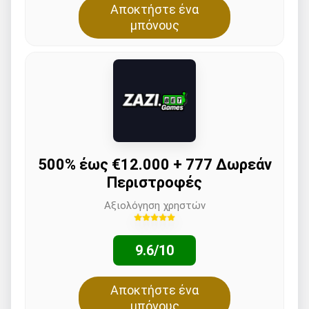
Αποκτήστε ένα
μπόνους
500% έως €12.000 + 777 Δωρεάν
Περιστροφές
Αξιολόγηση χρηστών
9.6/10
Αποκτήστε ένα
μπόνους