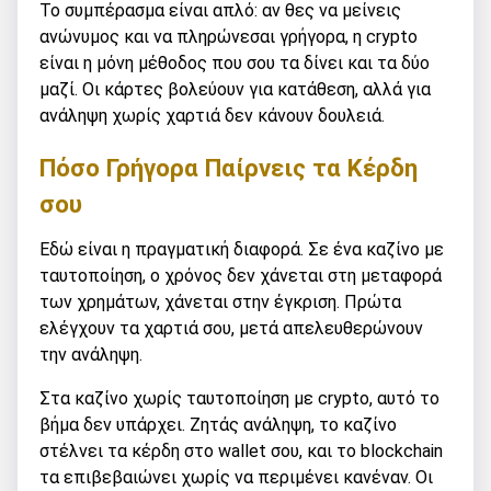
Το συμπέρασμα είναι απλό: αν θες να μείνεις
ανώνυμος και να πληρώνεσαι γρήγορα, η crypto
είναι η μόνη μέθοδος που σου τα δίνει και τα δύο
μαζί. Οι κάρτες βολεύουν για κατάθεση, αλλά για
ανάληψη χωρίς χαρτιά δεν κάνουν δουλειά.
Πόσο Γρήγορα Παίρνεις τα Κέρδη
σου
Εδώ είναι η πραγματική διαφορά. Σε ένα καζίνο με
ταυτοποίηση, ο χρόνος δεν χάνεται στη μεταφορά
των χρημάτων, χάνεται στην έγκριση. Πρώτα
ελέγχουν τα χαρτιά σου, μετά απελευθερώνουν
την ανάληψη.
Στα καζίνο χωρίς ταυτοποίηση με crypto, αυτό το
βήμα δεν υπάρχει. Ζητάς ανάληψη, το καζίνο
στέλνει τα κέρδη στο wallet σου, και το blockchain
τα επιβεβαιώνει χωρίς να περιμένει κανέναν. Οι