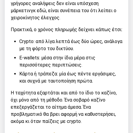
γρήγορες αναλήψεις δεν είναι υπόσχεση
μάρκετινγκ εδώ, είναι συνέπεια του ότι λείπει ο
χειροκίνητος έλεγχος.
Πρακτικά, ο χρόνος πληρωμής δείχνει κάπως έτσι:
Crypto: από λίγα λεπτά έως δύο ώρες, ανάλογα
με τη φόρτο του δικτύου.
E-wallets: μέσα στην ίδια μέρα στις
περισσότερες περιπτώσεις.
Κάρτα ή τράπεζα: μία έως πέντε εργάσιμες,
και συχνά με ταυτοποίηση πρώτα.
Η ταχύτητα εξαρτάται και από το ίδιο το καζίνο,
όχι μόνο από τη μέθοδο. Ένα σοβαρό καζίνο
επεξεργάζεται το αίτημα άμεσα. Ένα
προβληματικό θα βρει αφορμή να καθυστερήσει,
ακόμα κι όταν παίζεις με crypto.