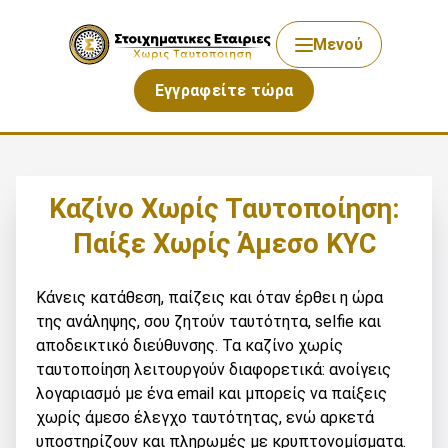
Μενού
Εγγραφείτε τώρα
Καζίνο Χωρίς Ταυτοποίηση:
Παίξε Χωρίς Άμεσο KYC
Κάνεις κατάθεση, παίζεις και όταν έρθει η ώρα
της ανάληψης, σου ζητούν ταυτότητα, selfie και
αποδεικτικό διεύθυνσης. Τα καζίνο χωρίς
ταυτοποίηση λειτουργούν διαφορετικά: ανοίγεις
λογαριασμό με ένα email και μπορείς να παίξεις
χωρίς άμεσο έλεγχο ταυτότητας, ενώ αρκετά
υποστηρίζουν και πληρωμές με κρυπτονομίσματα.