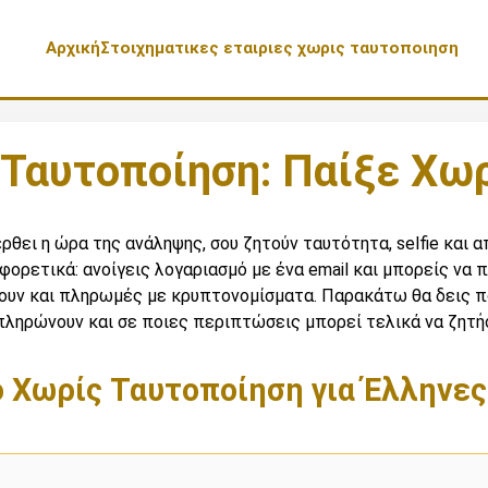
Αρχική
Στοιχηματικες εταιριες χωρις ταυτοποιηση
 Ταυτοποίηση: Παίξε Χω
έρθει η ώρα της ανάληψης, σου ζητούν ταυτότητα, selfie και 
ορετικά: ανοίγεις λογαριασμό με ένα email και μπορείς να 
ουν και πληρωμές με κρυπτονομίσματα. Παρακάτω θα δεις π
πληρώνουν και σε ποιες περιπτώσεις μπορεί τελικά να ζητή
ο Χωρίς Ταυτοποίηση για Έλληνες