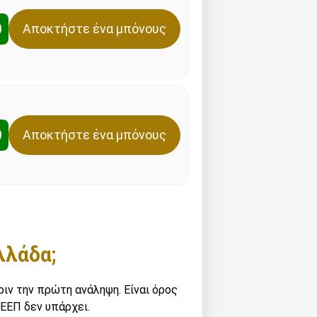
0
Αποκτήστε ένα μπόνους
0
Αποκτήστε ένα μπόνους
λλάδα;
ριν την πρώτη ανάληψη. Είναι όρος
ΕΕΕΠ δεν υπάρχει.