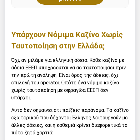
Υπάρχουν Νόμιμα Καζίνο Χωρίς
Ταυτοποίηση στην Ελλάδα;
Όχι, αν μιλάμε για ελληνική άδεια. Κάθε καζίνο με
άδεια ΕΕΕΠ υποχρεούται να σε ταυτοποιήσει πριν
την πρώτη ανάληψη. Είναι όρος της άδειας, όχι
επιλογή του operator. Οπότε ένα νόμιμο καζίνο
χωρίς ταυτοποίηση με σφραγίδα ΕΕΕΠ δεν
υπάρχει.
Αυτό δεν σημαίνει ότι παίζεις παράνομα. Τα καζίνο
εξωτερικού που δέχονται Έλληνες λειτουργούν με
άλλες άδειες, και η καθεμιά κρίνει διαφορετικά το
πότε ζητά χαρτιά: