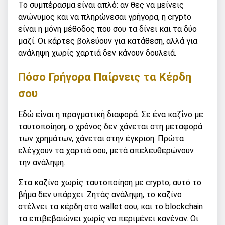
Το συμπέρασμα είναι απλό: αν θες να μείνεις
ανώνυμος και να πληρώνεσαι γρήγορα, η crypto
είναι η μόνη μέθοδος που σου τα δίνει και τα δύο
μαζί. Οι κάρτες βολεύουν για κατάθεση, αλλά για
ανάληψη χωρίς χαρτιά δεν κάνουν δουλειά.
Πόσο Γρήγορα Παίρνεις τα Κέρδη
σου
Εδώ είναι η πραγματική διαφορά. Σε ένα καζίνο με
ταυτοποίηση, ο χρόνος δεν χάνεται στη μεταφορά
των χρημάτων, χάνεται στην έγκριση. Πρώτα
ελέγχουν τα χαρτιά σου, μετά απελευθερώνουν
την ανάληψη.
Στα καζίνο χωρίς ταυτοποίηση με crypto, αυτό το
βήμα δεν υπάρχει. Ζητάς ανάληψη, το καζίνο
στέλνει τα κέρδη στο wallet σου, και το blockchain
τα επιβεβαιώνει χωρίς να περιμένει κανέναν. Οι