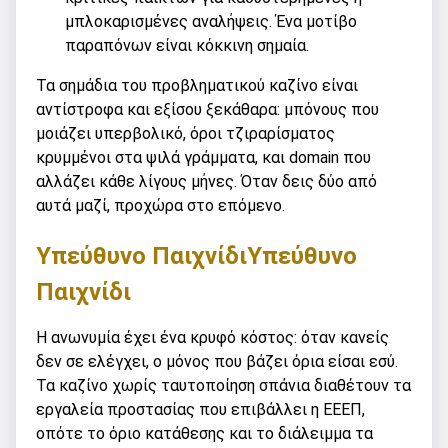
μπλοκαρισμένες αναλήψεις. Ένα μοτίβο
παραπόνων είναι κόκκινη σημαία.
Τα σημάδια του προβληματικού καζίνο είναι
αντίστροφα και εξίσου ξεκάθαρα: μπόνους που
μοιάζει υπερβολικό, όροι τζιραρίσματος
κρυμμένοι στα ψιλά γράμματα, και domain που
αλλάζει κάθε λίγους μήνες. Όταν δεις δύο από
αυτά μαζί, προχώρα στο επόμενο.
Υπεύθυνο ΠαιχνίδιΥπεύθυνο
Παιχνίδι
Η ανωνυμία έχει ένα κρυφό κόστος: όταν κανείς
δεν σε ελέγχει, ο μόνος που βάζει όρια είσαι εσύ.
Τα καζίνο χωρίς ταυτοποίηση σπάνια διαθέτουν τα
εργαλεία προστασίας που επιβάλλει η ΕΕΕΠ,
οπότε το όριο κατάθεσης και το διάλειμμα τα