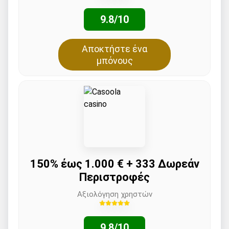
9.8/10
Αποκτήστε ένα
μπόνους
150% έως 1.000 € + 333 Δωρεάν
Περιστροφές
Αξιολόγηση χρηστών
9.8/10