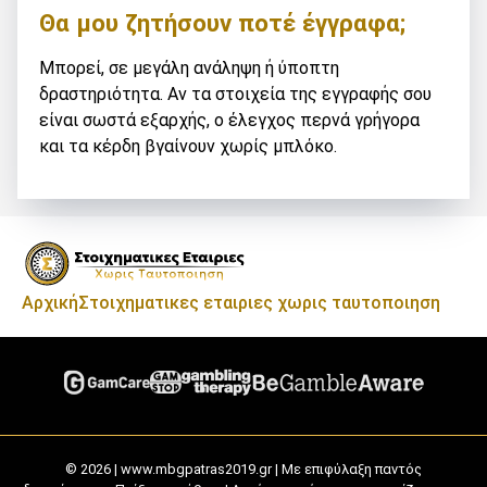
Θα μου ζητήσουν ποτέ έγγραφα;
Μπορεί, σε μεγάλη ανάληψη ή ύποπτη
δραστηριότητα. Αν τα στοιχεία της εγγραφής σου
είναι σωστά εξαρχής, ο έλεγχος περνά γρήγορα
και τα κέρδη βγαίνουν χωρίς μπλόκο.
Αρχική
Στοιχηματικες εταιριες χωρις ταυτοποιηση
© 2026 | www.mbgpatras2019.gr | Με επιφύλαξη παντός