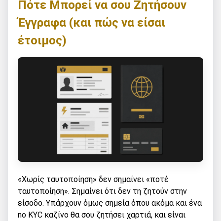
Πότε Μπορεί να σου Ζητήσουν
Έγγραφα (και πώς να είσαι
έτοιμος)
«Χωρίς ταυτοποίηση» δεν σημαίνει «ποτέ
ταυτοποίηση». Σημαίνει ότι δεν τη ζητούν στην
είσοδο. Υπάρχουν όμως σημεία όπου ακόμα και ένα
no KYC καζίνο θα σου ζητήσει χαρτιά, και είναι