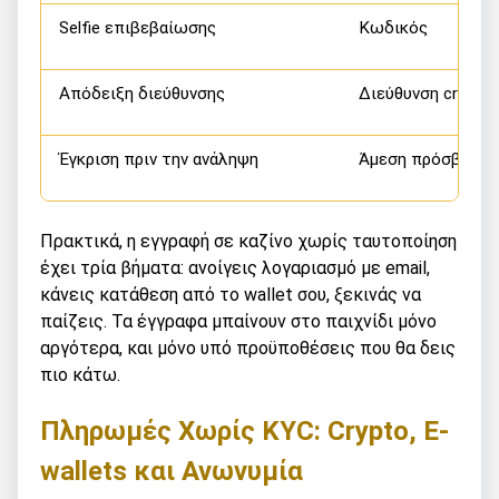
Selfie επιβεβαίωσης
Κωδικός
Απόδειξη διεύθυνσης
Διεύθυνση crypto 
Έγκριση πριν την ανάληψη
Άμεση πρόσβαση
Πρακτικά, η εγγραφή σε καζίνο χωρίς ταυτοποίηση
έχει τρία βήματα: ανοίγεις λογαριασμό με email,
κάνεις κατάθεση από το wallet σου, ξεκινάς να
παίζεις. Τα έγγραφα μπαίνουν στο παιχνίδι μόνο
αργότερα, και μόνο υπό προϋποθέσεις που θα δεις
πιο κάτω.
Πληρωμές Χωρίς KYC: Crypto, E-
wallets και Ανωνυμία