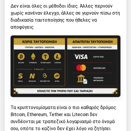
Δεν είναι όλες οι μέθοδοι ίδιες. Άλλες περνούν
χωρίς κανέναν έλεγχο, άλλες σε γυρνούν πίσω στη
διαδικασία ταυτοποίησης που ήθελες να
αποφύγεις.
Τα κρυπτονομίσματα είναι ο πιο καθαρός δρόμος.
Bitcoin, Ethereum, Tether και Litecoin δεν
συνδέονται με τραπεζικό λογαριασμό στο όνομά
σου, οπότε το καζίνο δεν έχει λόγο να ζητήσει