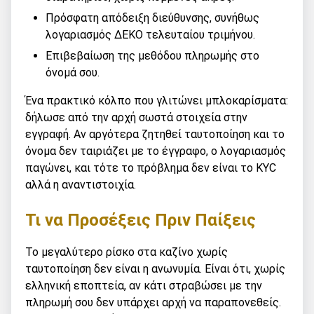
Πρόσφατη απόδειξη διεύθυνσης, συνήθως
λογαριασμός ΔΕΚΟ τελευταίου τριμήνου.
Επιβεβαίωση της μεθόδου πληρωμής στο
όνομά σου.
Ένα πρακτικό κόλπο που γλιτώνει μπλοκαρίσματα:
δήλωσε από την αρχή σωστά στοιχεία στην
εγγραφή. Αν αργότερα ζητηθεί ταυτοποίηση και το
όνομα δεν ταιριάζει με το έγγραφο, ο λογαριασμός
παγώνει, και τότε το πρόβλημα δεν είναι το KYC
αλλά η αναντιστοιχία.
Τι να Προσέξεις Πριν Παίξεις
Το μεγαλύτερο ρίσκο στα καζίνο χωρίς
ταυτοποίηση δεν είναι η ανωνυμία. Είναι ότι, χωρίς
ελληνική εποπτεία, αν κάτι στραβώσει με την
πληρωμή σου δεν υπάρχει αρχή να παραπονεθείς.