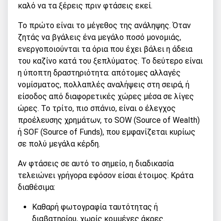
καλό να τα ξέρεις πριν φτάσεις εκεί.
Το πρώτο είναι το μέγεθος της ανάληψης. Όταν
ζητάς να βγάλεις ένα μεγάλο ποσό μονομιάς,
ενεργοποιούνται τα όρια που έχει βάλει η άδεια
του καζίνο κατά του ξεπλύματος. Το δεύτερο είναι
η ύποπτη δραστηριότητα: απότομες αλλαγές
νομίσματος, πολλαπλές αναλήψεις στη σειρά, ή
είσοδος από διαφορετικές χώρες μέσα σε λίγες
ώρες. Το τρίτο, πιο σπάνιο, είναι ο έλεγχος
προέλευσης χρημάτων, το SOW (Source of Wealth)
ή SOF (Source of Funds), που εμφανίζεται κυρίως
σε πολύ μεγάλα κέρδη.
Αν φτάσεις σε αυτό το σημείο, η διαδικασία
τελειώνει γρήγορα εφόσον είσαι έτοιμος. Κράτα
διαθέσιμα:
Καθαρή φωτογραφία ταυτότητας ή
διαβατηρίου, χωρίς κομμένες άκρες.