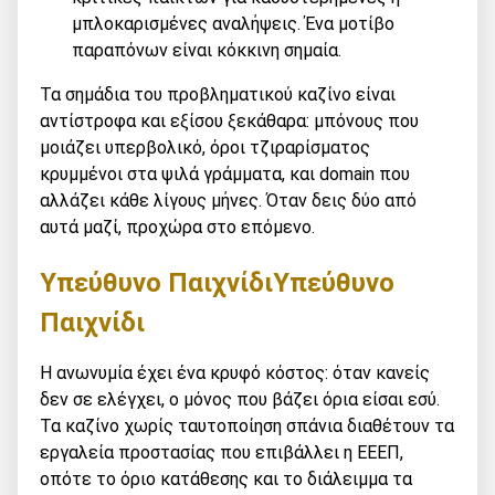
μπλοκαρισμένες αναλήψεις. Ένα μοτίβο
παραπόνων είναι κόκκινη σημαία.
Τα σημάδια του προβληματικού καζίνο είναι
αντίστροφα και εξίσου ξεκάθαρα: μπόνους που
μοιάζει υπερβολικό, όροι τζιραρίσματος
κρυμμένοι στα ψιλά γράμματα, και domain που
αλλάζει κάθε λίγους μήνες. Όταν δεις δύο από
αυτά μαζί, προχώρα στο επόμενο.
Υπεύθυνο ΠαιχνίδιΥπεύθυνο
Παιχνίδι
Η ανωνυμία έχει ένα κρυφό κόστος: όταν κανείς
δεν σε ελέγχει, ο μόνος που βάζει όρια είσαι εσύ.
Τα καζίνο χωρίς ταυτοποίηση σπάνια διαθέτουν τα
εργαλεία προστασίας που επιβάλλει η ΕΕΕΠ,
οπότε το όριο κατάθεσης και το διάλειμμα τα