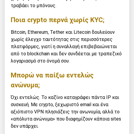
τραβάει το μπόνους.
Ποια crypto περνά χωρίς KYC;
Bitcoin, Ethereum, Tether και Litecoin δουλεύουν
χωρίς έλεγχο ταυτότητας στις περισσότερες
πλατφόρμες, γιατί η συναλλαγή επιβεβαιώνεται
από το blockchain και δεν συνδέεται με τραπεζικό
λογαριασμό στο όνομά σου.
Μπορώ να παίξω εντελώς
ανώνυμα;
Όχι εντελώς. Το καζίνο καταγράφει πάντα IP και
συσκευή. Με crypto, ξεχωριστό email και ένα
αξιόπιστο VPN πλησιάζεις την ανωνυμία, αλλά το
«απόλυτα ανώνυμα» που διαφημίζουν κάποια sites
δεν υπάρχει.