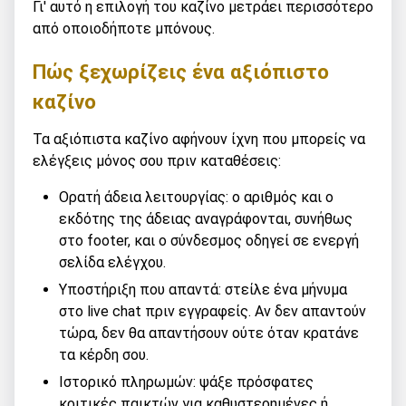
Γι' αυτό η επιλογή του καζίνο μετράει περισσότερο
από οποιοδήποτε μπόνους.
Πώς ξεχωρίζεις ένα αξιόπιστο
καζίνο
Τα αξιόπιστα καζίνο αφήνουν ίχνη που μπορείς να
ελέγξεις μόνος σου πριν καταθέσεις:
Ορατή άδεια λειτουργίας: ο αριθμός και ο
εκδότης της άδειας αναγράφονται, συνήθως
στο footer, και ο σύνδεσμος οδηγεί σε ενεργή
σελίδα ελέγχου.
Υποστήριξη που απαντά: στείλε ένα μήνυμα
στο live chat πριν εγγραφείς. Αν δεν απαντούν
τώρα, δεν θα απαντήσουν ούτε όταν κρατάνε
τα κέρδη σου.
Ιστορικό πληρωμών: ψάξε πρόσφατες
κριτικές παικτών για καθυστερημένες ή