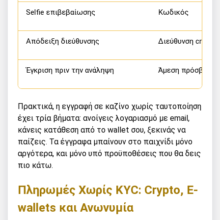
Selfie επιβεβαίωσης
Κωδικός
Απόδειξη διεύθυνσης
Διεύθυνση crypto 
Έγκριση πριν την ανάληψη
Άμεση πρόσβαση
Πρακτικά, η εγγραφή σε καζίνο χωρίς ταυτοποίηση
έχει τρία βήματα: ανοίγεις λογαριασμό με email,
κάνεις κατάθεση από το wallet σου, ξεκινάς να
παίζεις. Τα έγγραφα μπαίνουν στο παιχνίδι μόνο
αργότερα, και μόνο υπό προϋποθέσεις που θα δεις
πιο κάτω.
Πληρωμές Χωρίς KYC: Crypto, E-
wallets και Ανωνυμία