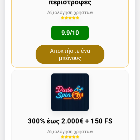
περιστροφές
Αξιολόγηση χρηστών
9.9/10
Αποκτήστε ένα
μπόνους
300% έως 2.000€ + 150 FS
Αξιολόγηση χρηστών