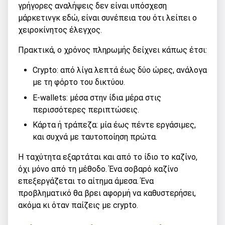
γρήγορες αναλήψεις δεν είναι υπόσχεση
μάρκετινγκ εδώ, είναι συνέπεια του ότι λείπει ο
χειροκίνητος έλεγχος.
Πρακτικά, ο χρόνος πληρωμής δείχνει κάπως έτσι:
Crypto: από λίγα λεπτά έως δύο ώρες, ανάλογα
με τη φόρτο του δικτύου.
E-wallets: μέσα στην ίδια μέρα στις
περισσότερες περιπτώσεις.
Κάρτα ή τράπεζα: μία έως πέντε εργάσιμες,
και συχνά με ταυτοποίηση πρώτα.
Η ταχύτητα εξαρτάται και από το ίδιο το καζίνο,
όχι μόνο από τη μέθοδο. Ένα σοβαρό καζίνο
επεξεργάζεται το αίτημα άμεσα. Ένα
προβληματικό θα βρει αφορμή να καθυστερήσει,
ακόμα κι όταν παίζεις με crypto.