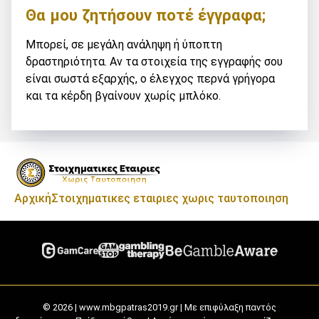
Θα μου ζητήσουν ποτέ έγγραφα;
Μπορεί, σε μεγάλη ανάληψη ή ύποπτη
δραστηριότητα. Αν τα στοιχεία της εγγραφής σου
είναι σωστά εξαρχής, ο έλεγχος περνά γρήγορα
και τα κέρδη βγαίνουν χωρίς μπλόκο.
Αρχική
Στοιχηματικες εταιριες χωρις ταυτοποιηση
© 2026 | www.mbgpatras2019.gr | Με επιφύλαξη παντός