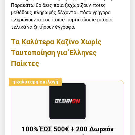
Παρακάτω θα δεις ποια ξεχωρίζουν, ποιες
μεθόδους πληρωμής δέχονται, πόσο γρήγορα
πληρώνουν και σε ποιες περιπτώσεις μπορεί
τελικά να ζητήσουν έγγραφα.
Τα Καλύτερα Καζίνο Χωρίς
Ταυτοποίηση για Έλληνες
Παίκτες
η καλύτερη επιλογή
100% ΈΩΣ 500€ + 200 Δωρεάν