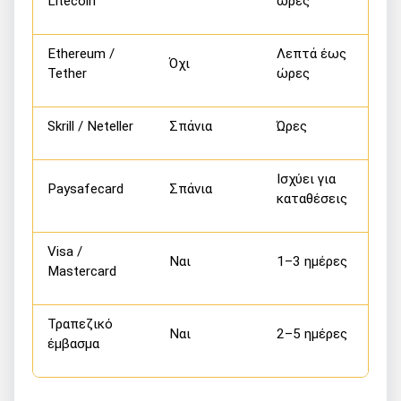
Litecoin
ώρες
Ethereum /
Λεπτά έως
Όχι
Tether
ώρες
Skrill / Neteller
Σπάνια
Ώρες
Ισχύει για
Paysafecard
Σπάνια
καταθέσεις
Visa /
Ναι
1–3 ημέρες
Mastercard
Τραπεζικό
Ναι
2–5 ημέρες
έμβασμα