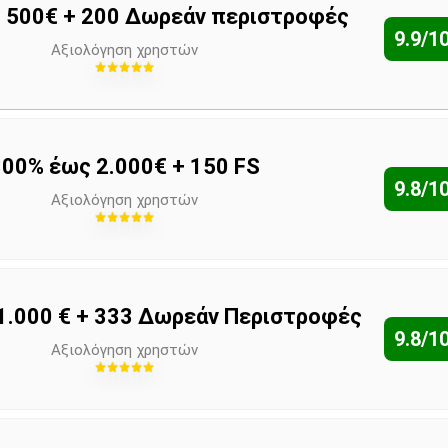
 500€ + 200 Δωρεάν περιστροφές
9.9/1
Αξιολόγηση χρηστών
300% έως 2.000€ + 150 FS
9.8/1
Αξιολόγηση χρηστών
1.000 € + 333 Δωρεάν Περιστροφές
9.8/1
Αξιολόγηση χρηστών