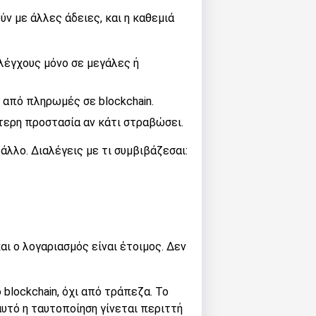
ν με άλλες άδειες, και η καθεμιά
ελέγχους μόνο σε μεγάλες ή
ω από πληρωμές σε blockchain.
γότερη προστασία αν κάτι στραβώσει.
 άλλο. Διαλέγεις με τι συμβιβάζεσαι:
αι ο λογαριασμός είναι έτοιμος. Δεν
 blockchain, όχι από τράπεζα. Το
αυτό η ταυτοποίηση γίνεται περιττή