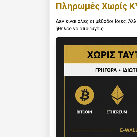
Πληρωμές Χωρίς KYC
Δεν είναι όλες οι μέθοδοι ίδιες. Ά
ήθελες να αποφύγεις.