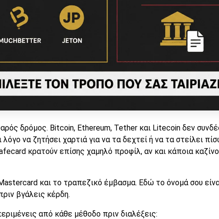
αρός δρόμος. Bitcoin, Ethereum, Tether και Litecoin δεν συν
λόγο να ζητήσει χαρτιά για να τα δεχτεί ή να τα στείλει πίσω
ecard κρατούν επίσης χαμηλό προφίλ, αν και κάποια καζίνο
 Mastercard και το τραπεζικό έμβασμα. Εδώ το όνομά σου είνα
πριν βγάλεις κέρδη.
περιμένεις από κάθε μέθοδο πριν διαλέξεις: