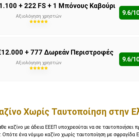
1.100 + 222 FS + 1 Μπόνους Καβούρι
9.6/1
Αξιολόγηση χρηστών
€12.000 + 777 Δωρεάν Περιστροφές
9.6/1
Αξιολόγηση χρηστών
αζίνο Χωρίς Ταυτοποίηση στην Ε
 Κάθε καζίνο με άδεια ΕΕΕΠ υποχρεούται να σε ταυτοποιήσει π
or. Οπότε ένα νόμιμο καζίνο χωρίς ταυτοποίηση με σφραγίδα 