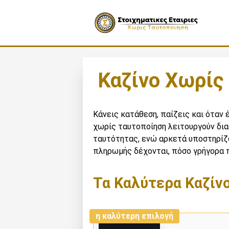
Καζίνο Χωρίς
Κάνεις κατάθεση, παίζεις και όταν 
χωρίς ταυτοποίηση λειτουργούν διαφ
ταυτότητας, ενώ αρκετά υποστηρίζ
πληρωμής δέχονται, πόσο γρήγορα 
Τα Καλύτερα Καζίν
η καλύτερη επιλογή