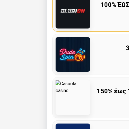
100% ΈΩΣ
150% έως 