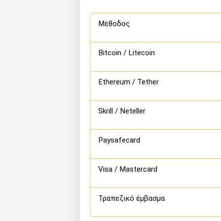
Μέθοδος
Bitcoin / Litecoin
Ethereum / Tether
Skrill / Neteller
Paysafecard
Visa / Mastercard
Τραπεζικό έμβασμα