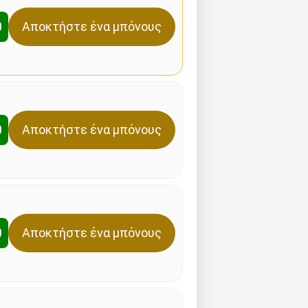
0
Αποκτήστε ένα μπόνους
0
Αποκτήστε ένα μπόνους
0
Αποκτήστε ένα μπόνους