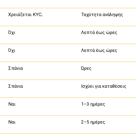
Χρειάζεται KYC;
Ταχύτητα ανάληψης
Όχι
Λεπτά έως ώρες
Όχι
Λεπτά έως ώρες
Σπάνια
Ώρες
Σπάνια
Ισχύει για καταθέσεις
Ναι
1–3 ημέρες
Ναι
2–5 ημέρες