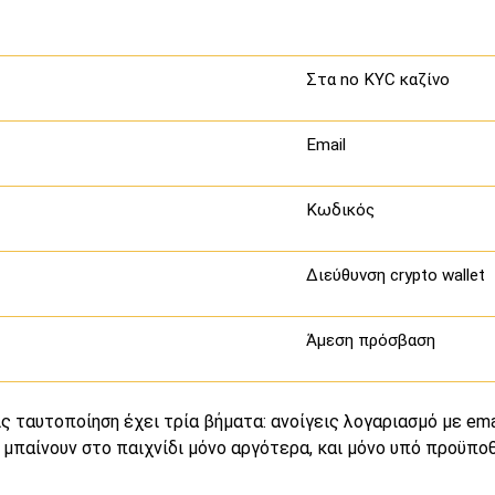
Στα no KYC καζίνο
Email
Κωδικός
Διεύθυνση crypto wallet
Άμεση πρόσβαση
ς ταυτοποίηση έχει τρία βήματα: ανοίγεις λογαριασμό με emai
α μπαίνουν στο παιχνίδι μόνο αργότερα, και μόνο υπό προϋπο