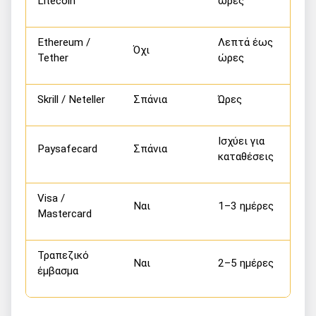
Litecoin
ώρες
Ethereum /
Λεπτά έως
Όχι
Tether
ώρες
Skrill / Neteller
Σπάνια
Ώρες
Ισχύει για
Paysafecard
Σπάνια
καταθέσεις
Visa /
Ναι
1–3 ημέρες
Mastercard
Τραπεζικό
Ναι
2–5 ημέρες
έμβασμα