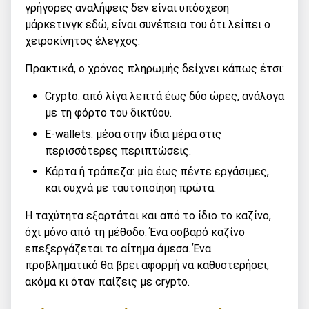
γρήγορες αναλήψεις δεν είναι υπόσχεση
μάρκετινγκ εδώ, είναι συνέπεια του ότι λείπει ο
χειροκίνητος έλεγχος.
Πρακτικά, ο χρόνος πληρωμής δείχνει κάπως έτσι:
Crypto: από λίγα λεπτά έως δύο ώρες, ανάλογα
με τη φόρτο του δικτύου.
E-wallets: μέσα στην ίδια μέρα στις
περισσότερες περιπτώσεις.
Κάρτα ή τράπεζα: μία έως πέντε εργάσιμες,
και συχνά με ταυτοποίηση πρώτα.
Η ταχύτητα εξαρτάται και από το ίδιο το καζίνο,
όχι μόνο από τη μέθοδο. Ένα σοβαρό καζίνο
επεξεργάζεται το αίτημα άμεσα. Ένα
προβληματικό θα βρει αφορμή να καθυστερήσει,
ακόμα κι όταν παίζεις με crypto.