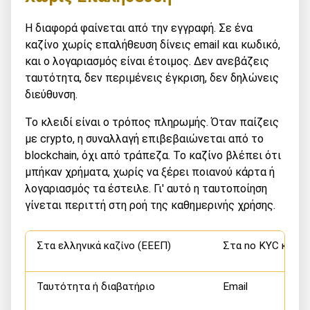
Η διαφορά φαίνεται από την εγγραφή. Σε ένα
καζίνο χωρίς επαλήθευση δίνεις email και κωδικό,
και ο λογαριασμός είναι έτοιμος. Δεν ανεβάζεις
ταυτότητα, δεν περιμένεις έγκριση, δεν δηλώνεις
διεύθυνση.
Το κλειδί είναι ο τρόπος πληρωμής. Όταν παίζεις
με crypto, η συναλλαγή επιβεβαιώνεται από το
blockchain, όχι από τράπεζα. Το καζίνο βλέπει ότι
μπήκαν χρήματα, χωρίς να ξέρει ποιανού κάρτα ή
λογαριασμός τα έστειλε. Γι' αυτό η ταυτοποίηση
γίνεται περιττή στη ροή της καθημερινής χρήσης.
Στα ελληνικά καζίνο (ΕΕΕΠ)
Στα no KYC καζίν
Ταυτότητα ή διαβατήριο
Email