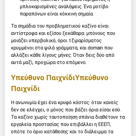
μπλοκαρισμένες αναλήψεις. Ένα μοτίβο
παραπόνων είναι κόκκινη σημαία.
Τα σημάδια του προβληματικού καζίνο είναι
αντίστροφα και εξίσου ξεκάθαρα: μπόνους που
μοιάζει υπερβολικό, όροι τζιραρίσματος
κρυμμένοι στα ψιλά γράμματα, και domain που
αλλάζει κάθε λίγους μήνες. Όταν δεις δύο από
αυτά μαζί, προχώρα στο επόμενο.
Υπεύθυνο ΠαιχνίδιΥπεύθυνο
Παιχνίδι
Η ανωνυμία έχει ένα κρυφό κόστος: όταν κανείς
δεν σε ελέγχει, ο μόνος που βάζει όρια είσαι εσύ.
Τα καζίνο χωρίς ταυτοποίηση σπάνια διαθέτουν τα
εργαλεία προστασίας που επιβάλλει η ΕΕΕΠ,
οπότε το όριο κατάθεσης και το διάλειμμα τα