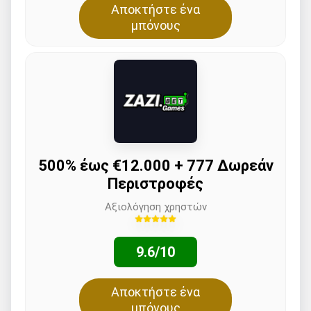
Αποκτήστε ένα
μπόνους
500% έως €12.000 + 777 Δωρεάν
Περιστροφές
Αξιολόγηση χρηστών
9.6/10
Αποκτήστε ένα
μπόνους