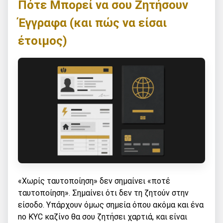
Πότε Μπορεί να σου Ζητήσουν
Έγγραφα (και πώς να είσαι
έτοιμος)
«Χωρίς ταυτοποίηση» δεν σημαίνει «ποτέ
ταυτοποίηση». Σημαίνει ότι δεν τη ζητούν στην
είσοδο. Υπάρχουν όμως σημεία όπου ακόμα και ένα
no KYC καζίνο θα σου ζητήσει χαρτιά, και είναι