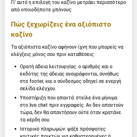
Γι' αυτό η επιλογή του καζίνο μετράει περισσότερο
από οποιοδήποτε μπόνους.
Πώς ξεχωρίζεις ένα αξιόπιστο
καζίνο
Τα αξιόπιστα καζίνο αφήνουν ίχνη που μπορείς να
ελέγξεις μόνος σου πριν καταθέσεις:
Ορατή άδεια λειτουργίας: ο αριθμός και ο
εκδότης της άδειας αναγράφονται, συνήθως
στο footer, και ο σύνδεσμος οδηγεί σε ενεργή
σελίδα ελέγχου.
Υποστήριξη που απαντά: στείλε ένα μήνυμα
στο live chat πριν εγγραφείς. Αν δεν απαντούν
τώρα, δεν θα απαντήσουν ούτε όταν κρατάνε
τα κέρδη σου.
Ιστορικό πληρωμών: ψάξε πρόσφατες
κριτικές παικτών για καθυστερημένες ή