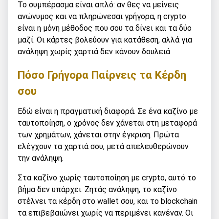
Το συμπέρασμα είναι απλό: αν θες να μείνεις
ανώνυμος και να πληρώνεσαι γρήγορα, η crypto
είναι η μόνη μέθοδος που σου τα δίνει και τα δύο
μαζί. Οι κάρτες βολεύουν για κατάθεση, αλλά για
ανάληψη χωρίς χαρτιά δεν κάνουν δουλειά.
Πόσο Γρήγορα Παίρνεις τα Κέρδη
σου
Εδώ είναι η πραγματική διαφορά. Σε ένα καζίνο με
ταυτοποίηση, ο χρόνος δεν χάνεται στη μεταφορά
των χρημάτων, χάνεται στην έγκριση. Πρώτα
ελέγχουν τα χαρτιά σου, μετά απελευθερώνουν
την ανάληψη.
Στα καζίνο χωρίς ταυτοποίηση με crypto, αυτό το
βήμα δεν υπάρχει. Ζητάς ανάληψη, το καζίνο
στέλνει τα κέρδη στο wallet σου, και το blockchain
τα επιβεβαιώνει χωρίς να περιμένει κανέναν. Οι