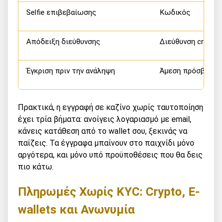
Selfie επιβεβαίωσης
Κωδικός
Απόδειξη διεύθυνσης
Διεύθυνση crypto 
Έγκριση πριν την ανάληψη
Άμεση πρόσβαση
Πρακτικά, η εγγραφή σε καζίνο χωρίς ταυτοποίηση
έχει τρία βήματα: ανοίγεις λογαριασμό με email,
κάνεις κατάθεση από το wallet σου, ξεκινάς να
παίζεις. Τα έγγραφα μπαίνουν στο παιχνίδι μόνο
αργότερα, και μόνο υπό προϋποθέσεις που θα δεις
πιο κάτω.
Πληρωμές Χωρίς KYC: Crypto, E-
wallets και Ανωνυμία