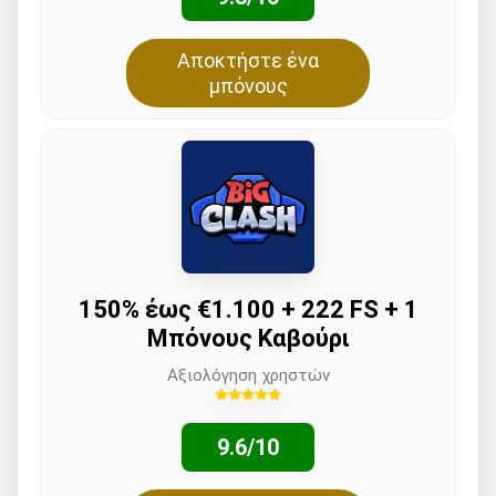
Αποκτήστε ένα
μπόνους
150% έως €1.100 + 222 FS + 1
Μπόνους Καβούρι
Αξιολόγηση χρηστών
9.6/10