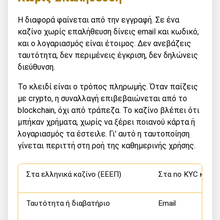
Η διαφορά φαίνεται από την εγγραφή. Σε ένα
καζίνο χωρίς επαλήθευση δίνεις email και κωδικό,
και ο λογαριασμός είναι έτοιμος. Δεν ανεβάζεις
ταυτότητα, δεν περιμένεις έγκριση, δεν δηλώνεις
διεύθυνση.
Το κλειδί είναι ο τρόπος πληρωμής. Όταν παίζεις
με crypto, η συναλλαγή επιβεβαιώνεται από το
blockchain, όχι από τράπεζα. Το καζίνο βλέπει ότι
μπήκαν χρήματα, χωρίς να ξέρει ποιανού κάρτα ή
λογαριασμός τα έστειλε. Γι' αυτό η ταυτοποίηση
γίνεται περιττή στη ροή της καθημερινής χρήσης.
Στα ελληνικά καζίνο (ΕΕΕΠ)
Στα no KYC καζίν
Ταυτότητα ή διαβατήριο
Email