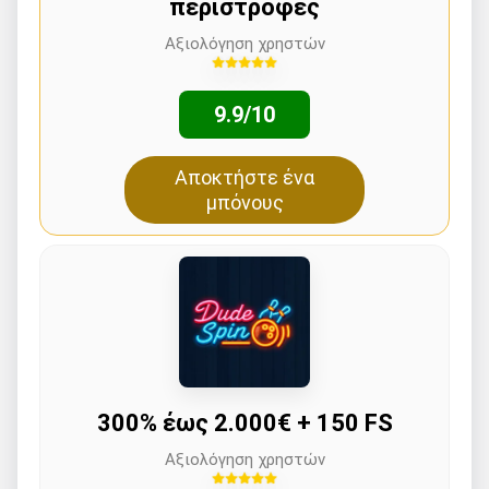
περιστροφές
Αξιολόγηση χρηστών
9.9/10
Αποκτήστε ένα
μπόνους
300% έως 2.000€ + 150 FS
Αξιολόγηση χρηστών