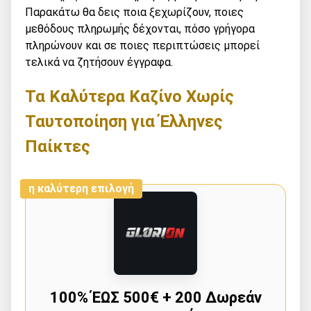
Παρακάτω θα δεις ποια ξεχωρίζουν, ποιες
μεθόδους πληρωμής δέχονται, πόσο γρήγορα
πληρώνουν και σε ποιες περιπτώσεις μπορεί
τελικά να ζητήσουν έγγραφα.
Τα Καλύτερα Καζίνο Χωρίς
Ταυτοποίηση για Έλληνες
Παίκτες
η καλύτερη επιλογή
100% ΈΩΣ 500€ + 200 Δωρεάν