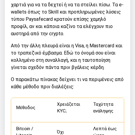
χαρτιά για να τα δεχτεί ή να τα στείλει πίσω. Τα e-
wallets όπως το Skrill και προπληρωμένες λύσεις
τύπου Paysafecard κρατούν επίσης χαμηλό
προφίλ, αν και κάποια καζίνο τα ελέγχουν πιο
αυστηρά από την crypto.
Από την άλλη πλευρά είναι η Visa, η Mastercard και
το τραπεζικό έμβασμα. Εδώ το όνομά σου είναι
κολλημένο στη συναλλαγή, και η ταυτοποίηση
γίνεται σχεδόν πάντα πριν βγάλεις κέρδη.
Ο παρακάτω πίνακας δείχνει τι να περιμένεις από
κάθε μέθοδο πριν διαλέξεις:
Χρειάζεται
Ταχύτητα
Μέθοδος
KYC;
ανάληψης
Bitcoin /
Λεπτά έως
Όχι