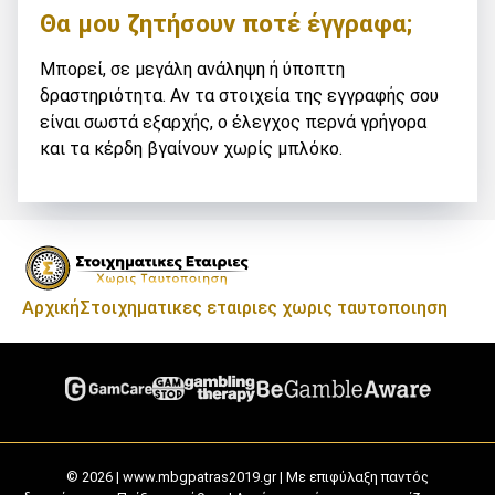
Θα μου ζητήσουν ποτέ έγγραφα;
Μπορεί, σε μεγάλη ανάληψη ή ύποπτη
δραστηριότητα. Αν τα στοιχεία της εγγραφής σου
είναι σωστά εξαρχής, ο έλεγχος περνά γρήγορα
και τα κέρδη βγαίνουν χωρίς μπλόκο.
Αρχική
Στοιχηματικες εταιριες χωρις ταυτοποιηση
© 2026 | www.mbgpatras2019.gr | Με επιφύλαξη παντός