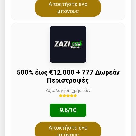
Αποκτήστε ένα
μπόνους
500% έως €12.000 + 777 Δωρεάν
Περιστροφές
Αξιολόγηση χρηστών
9.6/10
Αποκτήστε ένα
μπόνους