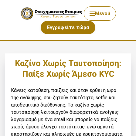
Μενού
Εγγραφείτε τώρα
Καζίνο Χωρίς Ταυτοποίηση:
Παίξε Χωρίς Άμεσο KYC
Κάνεις κατάθεση, παίζεις και όταν έρθει η ώρα
της ανάληψης, σου ζητούν ταυτότητα, selfie και
αποδεικτικό διεύθυνσης. Τα καζίνο χωρίς
ταυτοποίηση λειτουργούν διαφορετικά: ανοίγεις
λογαριασμό με ένα email και μπορείς να παίξεις
χωρίς άμεσο έλεγχο ταυτότητας, ενώ αρκετά
υποστηρίζουν και πληρωμές με κρυπτονομίσματα.