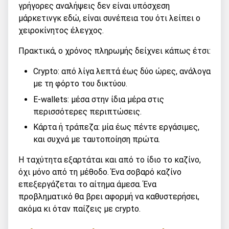
γρήγορες αναλήψεις δεν είναι υπόσχεση
μάρκετινγκ εδώ, είναι συνέπεια του ότι λείπει ο
χειροκίνητος έλεγχος.
Πρακτικά, ο χρόνος πληρωμής δείχνει κάπως έτσι:
Crypto: από λίγα λεπτά έως δύο ώρες, ανάλογα
με τη φόρτο του δικτύου.
E-wallets: μέσα στην ίδια μέρα στις
περισσότερες περιπτώσεις.
Κάρτα ή τράπεζα: μία έως πέντε εργάσιμες,
και συχνά με ταυτοποίηση πρώτα.
Η ταχύτητα εξαρτάται και από το ίδιο το καζίνο,
όχι μόνο από τη μέθοδο. Ένα σοβαρό καζίνο
επεξεργάζεται το αίτημα άμεσα. Ένα
προβληματικό θα βρει αφορμή να καθυστερήσει,
ακόμα κι όταν παίζεις με crypto.