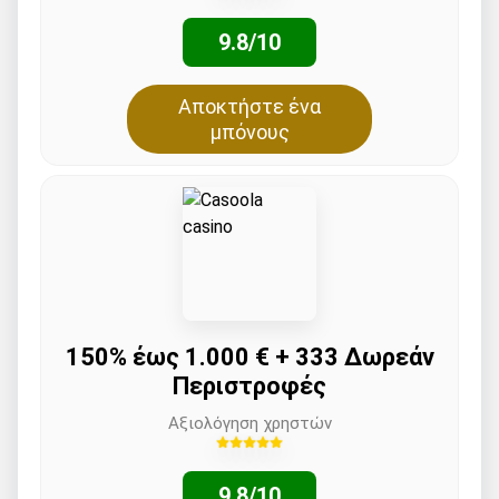
9.8/10
Αποκτήστε ένα
μπόνους
150% έως 1.000 € + 333 Δωρεάν
Περιστροφές
Αξιολόγηση χρηστών
9.8/10