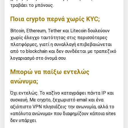
τραβάει το μπόνους.
Ποια crypto περνά χωρίς KYC;
Bitcoin, Ethereum, Tether και Litecoin δουλεύουν
χωρίς έλεγχο ταυτότητας στις περισσότερες
πλατφόρμες, γιατί η συναλλαγή επιβεβαιώνεται
από το blockchain και δεν συνδέεται με τραπεζικό
λογαριασμό στο όνομά σου.
Μπορώ να παίξω εντελώς
ανώνυμα;
Όχι εντελώς. Το καζίνο καταγράφει πάντα IP και
συσκευή. Με crypto, ξεχωριστό email και ένα
αξιόπιστο VPN πλησιάζεις την ανωνυμία, αλλά το
«απόλυτα ανώνυμα» που διαφημίζουν κάποια sites
δεν υπάρχει.