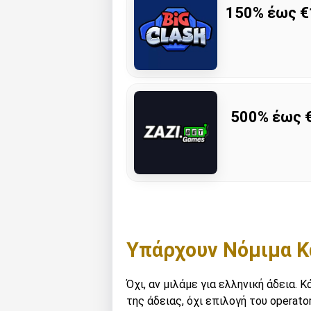
150% έως €
500% έως 
Υπάρχουν Νόμιμα Κ
Όχι, αν μιλάμε για ελληνική άδεια.
της άδειας, όχι επιλογή του operat