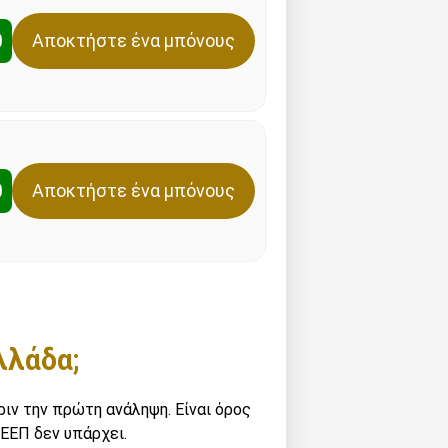
0
Αποκτήστε ένα μπόνους
0
Αποκτήστε ένα μπόνους
λλάδα;
ριν την πρώτη ανάληψη. Είναι όρος
ΕΕΕΠ δεν υπάρχει.