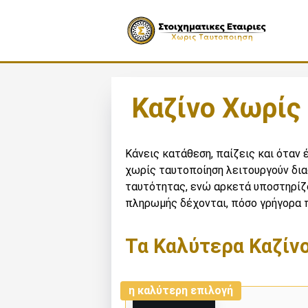
Καζίνο Χωρίς
Κάνεις κατάθεση, παίζεις και όταν 
χωρίς ταυτοποίηση λειτουργούν διαφ
ταυτότητας, ενώ αρκετά υποστηρίζ
πληρωμής δέχονται, πόσο γρήγορα 
Τα Καλύτερα Καζίν
η καλύτερη επιλογή