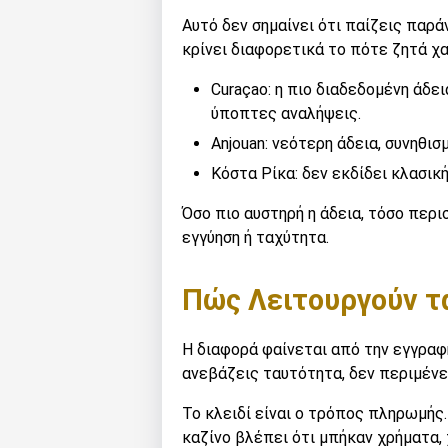
Αυτό δεν σημαίνει ότι παίζεις παρά
κρίνει διαφορετικά το πότε ζητά χα
Curaçao: η πιο διαδεδομένη άδε
ύποπτες αναλήψεις.
Anjouan: νεότερη άδεια, συνηθισ
Κόστα Ρίκα: δεν εκδίδει κλασική
Όσο πιο αυστηρή η άδεια, τόσο περισ
εγγύηση ή ταχύτητα.
Πώς Λειτουργούν τ
Η διαφορά φαίνεται από την εγγραφή
ανεβάζεις ταυτότητα, δεν περιμένει
Το κλειδί είναι ο τρόπος πληρωμής.
καζίνο βλέπει ότι μπήκαν χρήματα, 