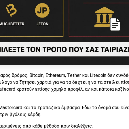
αρός δρόμος. Bitcoin, Ethereum, Tether και Litecoin δεν συν
λόγο να ζητήσει χαρτιά για να τα δεχτεί ή να τα στείλει πίσω
ecard κρατούν επίσης χαμηλό προφίλ, αν και κάποια καζίνο
 Mastercard και το τραπεζικό έμβασμα. Εδώ το όνομά σου είνα
πριν βγάλεις κέρδη.
περιμένεις από κάθε μέθοδο πριν διαλέξεις: