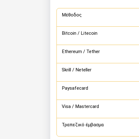
Μέθοδος
Bitcoin / Litecoin
Ethereum / Tether
Skrill / Neteller
Paysafecard
Visa / Mastercard
Τραπεζικό έμβασμα