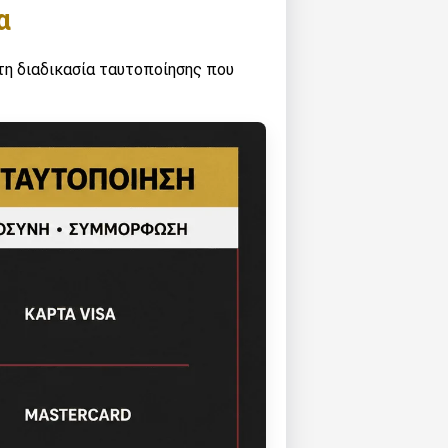
α
στη διαδικασία ταυτοποίησης που