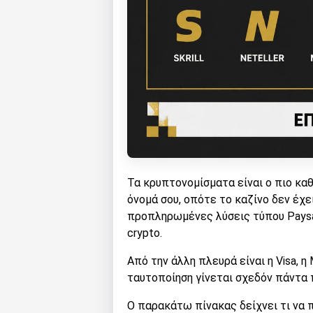
Τα κρυπτονομίσματα είναι ο πιο καθ
όνομά σου, οπότε το καζίνο δεν έχει 
προπληρωμένες λύσεις τύπου Paysaf
crypto.
Από την άλλη πλευρά είναι η Visa, η
ταυτοποίηση γίνεται σχεδόν πάντα 
Ο παρακάτω πίνακας δείχνει τι να 