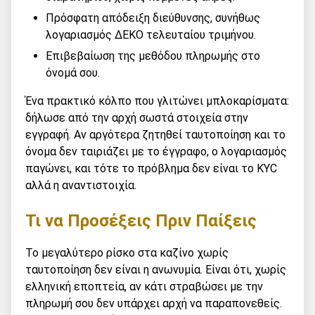
Πρόσφατη απόδειξη διεύθυνσης, συνήθως
λογαριασμός ΔΕΚΟ τελευταίου τριμήνου.
Επιβεβαίωση της μεθόδου πληρωμής στο
όνομά σου.
Ένα πρακτικό κόλπο που γλιτώνει μπλοκαρίσματα:
δήλωσε από την αρχή σωστά στοιχεία στην
εγγραφή. Αν αργότερα ζητηθεί ταυτοποίηση και το
όνομα δεν ταιριάζει με το έγγραφο, ο λογαριασμός
παγώνει, και τότε το πρόβλημα δεν είναι το KYC
αλλά η αναντιστοιχία.
Τι να Προσέξεις Πριν Παίξεις
Το μεγαλύτερο ρίσκο στα καζίνο χωρίς
ταυτοποίηση δεν είναι η ανωνυμία. Είναι ότι, χωρίς
ελληνική εποπτεία, αν κάτι στραβώσει με την
πληρωμή σου δεν υπάρχει αρχή να παραπονεθείς.