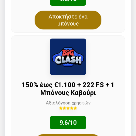
Αποκτήστε ένα
μπόνους
150% έως €1.100 + 222 FS + 1
Μπόνους Καβούρι
Αξιολόγηση χρηστών
9.6/10