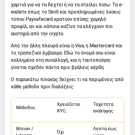
χαρτιά για να τα δεχτεί ή να τα στείλει πίσω. Τα e-
wallets όπως το Skrill και προπληρωμένες λύσεις
τύπου Paysafecard κρατούν επίσης χαμηλό
προφίλ, αν και κάποια καζίνο τα ελέγχουν πιο
αυστηρά από την crypto.
Από την άλλη πλευρά είναι η Visa, η Mastercard και
το τραπεζικό έμβασμα. Εδώ το όνομά σου είναι
κολλημένο στη συναλλαγή, και η ταυτοποίηση
γίνεται σχεδόν πάντα πριν βγάλεις κέρδη.
Ο παρακάτω πίνακας δείχνει τι να περιμένεις από
κάθε μέθοδο πριν διαλέξεις:
Χρειάζεται
Ταχύτητα
Μέθοδος
KYC;
ανάληψης
Bitcoin /
Λεπτά έως
Όχι