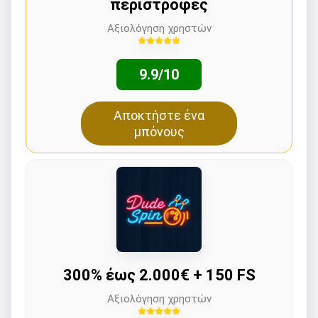
περιστροφές
Αξιολόγηση χρηστών
9.9/10
Αποκτήστε ένα
μπόνους
300% έως 2.000€ + 150 FS
Αξιολόγηση χρηστών