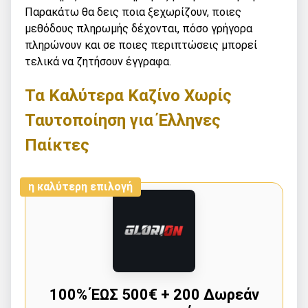
Παρακάτω θα δεις ποια ξεχωρίζουν, ποιες
μεθόδους πληρωμής δέχονται, πόσο γρήγορα
πληρώνουν και σε ποιες περιπτώσεις μπορεί
τελικά να ζητήσουν έγγραφα.
Τα Καλύτερα Καζίνο Χωρίς
Ταυτοποίηση για Έλληνες
Παίκτες
η καλύτερη επιλογή
100% ΈΩΣ 500€ + 200 Δωρεάν