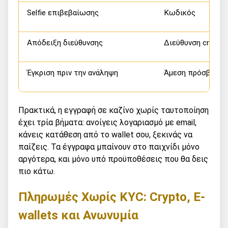
Selfie επιβεβαίωσης
Κωδικός
Απόδειξη διεύθυνσης
Διεύθυνση crypto 
Έγκριση πριν την ανάληψη
Άμεση πρόσβαση
Πρακτικά, η εγγραφή σε καζίνο χωρίς ταυτοποίηση
έχει τρία βήματα: ανοίγεις λογαριασμό με email,
κάνεις κατάθεση από το wallet σου, ξεκινάς να
παίζεις. Τα έγγραφα μπαίνουν στο παιχνίδι μόνο
αργότερα, και μόνο υπό προϋποθέσεις που θα δεις
πιο κάτω.
Πληρωμές Χωρίς KYC: Crypto, E-
wallets και Ανωνυμία