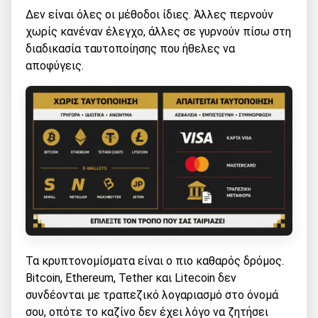
Δεν είναι όλες οι μέθοδοι ίδιες. Άλλες περνούν
χωρίς κανέναν έλεγχο, άλλες σε γυρνούν πίσω στη
διαδικασία ταυτοποίησης που ήθελες να
αποφύγεις.
Τα κρυπτονομίσματα είναι ο πιο καθαρός δρόμος.
Bitcoin, Ethereum, Tether και Litecoin δεν
συνδέονται με τραπεζικό λογαριασμό στο όνομά
σου, οπότε το καζίνο δεν έχει λόγο να ζητήσει