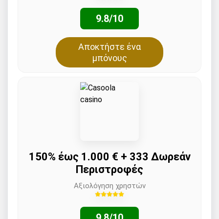
9.8/10
Αποκτήστε ένα
μπόνους
150% έως 1.000 € + 333 Δωρεάν
Περιστροφές
Αξιολόγηση χρηστών
9.8/10