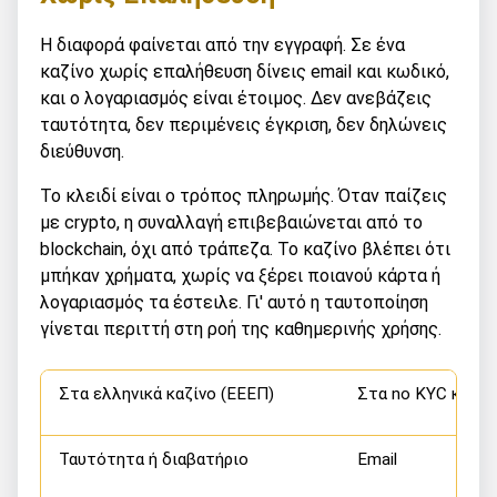
Η διαφορά φαίνεται από την εγγραφή. Σε ένα
καζίνο χωρίς επαλήθευση δίνεις email και κωδικό,
και ο λογαριασμός είναι έτοιμος. Δεν ανεβάζεις
ταυτότητα, δεν περιμένεις έγκριση, δεν δηλώνεις
διεύθυνση.
Το κλειδί είναι ο τρόπος πληρωμής. Όταν παίζεις
με crypto, η συναλλαγή επιβεβαιώνεται από το
blockchain, όχι από τράπεζα. Το καζίνο βλέπει ότι
μπήκαν χρήματα, χωρίς να ξέρει ποιανού κάρτα ή
λογαριασμός τα έστειλε. Γι' αυτό η ταυτοποίηση
γίνεται περιττή στη ροή της καθημερινής χρήσης.
Στα ελληνικά καζίνο (ΕΕΕΠ)
Στα no KYC καζίν
Ταυτότητα ή διαβατήριο
Email