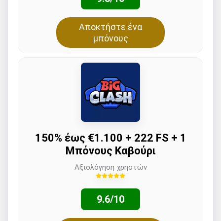
Αποκτήστε ένα
μπόνους
150% έως €1.100 + 222 FS + 1
Μπόνους Καβούρι
Αξιολόγηση χρηστών
9.6/10