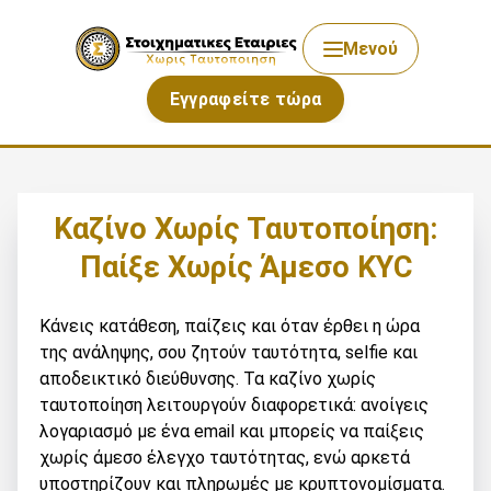
Μενού
Εγγραφείτε τώρα
Καζίνο Χωρίς Ταυτοποίηση:
Παίξε Χωρίς Άμεσο KYC
Κάνεις κατάθεση, παίζεις και όταν έρθει η ώρα
της ανάληψης, σου ζητούν ταυτότητα, selfie και
αποδεικτικό διεύθυνσης. Τα καζίνο χωρίς
ταυτοποίηση λειτουργούν διαφορετικά: ανοίγεις
λογαριασμό με ένα email και μπορείς να παίξεις
χωρίς άμεσο έλεγχο ταυτότητας, ενώ αρκετά
υποστηρίζουν και πληρωμές με κρυπτονομίσματα.