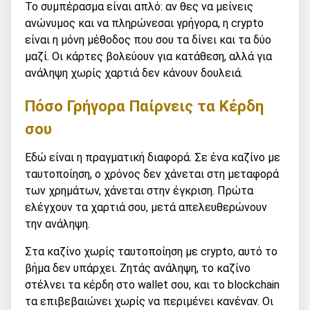
Το συμπέρασμα είναι απλό: αν θες να μείνεις
ανώνυμος και να πληρώνεσαι γρήγορα, η crypto
είναι η μόνη μέθοδος που σου τα δίνει και τα δύο
μαζί. Οι κάρτες βολεύουν για κατάθεση, αλλά για
ανάληψη χωρίς χαρτιά δεν κάνουν δουλειά.
Πόσο Γρήγορα Παίρνεις τα Κέρδη
σου
Εδώ είναι η πραγματική διαφορά. Σε ένα καζίνο με
ταυτοποίηση, ο χρόνος δεν χάνεται στη μεταφορά
των χρημάτων, χάνεται στην έγκριση. Πρώτα
ελέγχουν τα χαρτιά σου, μετά απελευθερώνουν
την ανάληψη.
Στα καζίνο χωρίς ταυτοποίηση με crypto, αυτό το
βήμα δεν υπάρχει. Ζητάς ανάληψη, το καζίνο
στέλνει τα κέρδη στο wallet σου, και το blockchain
τα επιβεβαιώνει χωρίς να περιμένει κανέναν. Οι