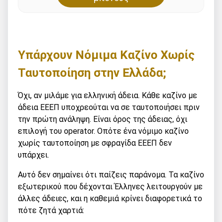
Υπάρχουν Νόμιμα Καζίνο Χωρίς
Ταυτοποίηση στην Ελλάδα;
Όχι, αν μιλάμε για ελληνική άδεια. Κάθε καζίνο με
άδεια ΕΕΕΠ υποχρεούται να σε ταυτοποιήσει πριν
την πρώτη ανάληψη. Είναι όρος της άδειας, όχι
επιλογή του operator. Οπότε ένα νόμιμο καζίνο
χωρίς ταυτοποίηση με σφραγίδα ΕΕΕΠ δεν
υπάρχει.
Αυτό δεν σημαίνει ότι παίζεις παράνομα. Τα καζίνο
εξωτερικού που δέχονται Έλληνες λειτουργούν με
άλλες άδειες, και η καθεμιά κρίνει διαφορετικά το
πότε ζητά χαρτιά: