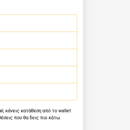
l, κάνεις κατάθεση από το wallet
θέσεις που θα δεις πιο κάτω.