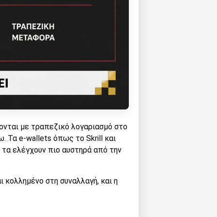
δέονται με τραπεζικό λογαριασμό στο
. Τα e-wallets όπως το Skrill και
 τα ελέγχουν πιο αυστηρά από την
ι κολλημένο στη συναλλαγή, και η