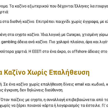
νομα. Τα καζίνο εξωτερικού που δέχονται Έλληνες λειτουργού
ρτιά:
ια στα διεθνή καζίνο. Επιτρέπει παιχνίδι χωρίς έγγραφα, με 
μένη στα crypto καζίνο. Ίδια λογική με Curaçao, χτισμένη γύρ
 gambling άδεια ανά καζίνο. Πιο χαλαρό πλαίσιο, άρα και λι
σότερα χαρτιά. Η ΕΕΕΠ στο ένα άκρο, οι offshore άδειες στο
α Καζίνο Χωρίς Επαλήθευση
. Σε ένα καζίνο χωρίς επαλήθευση δίνεις email και κωδικό, κ
ς έγκριση, δεν δηλώνεις διεύθυνση.
 Όταν παίζεις με crypto, η συναλλαγή επιβεβαιώνεται από το
χωρίς να ξέρει ποιανού κάρτα ή λογαριασμός τα έστειλε. Γι' 