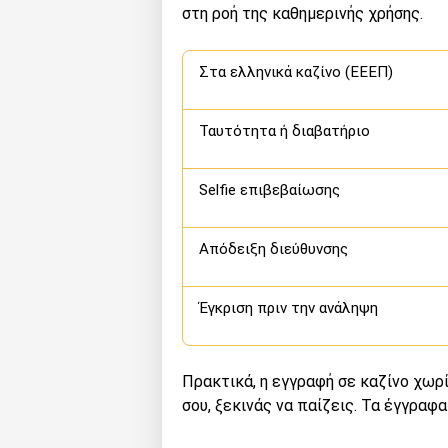
στη ροή της καθημερινής χρήσης.
Στα ελληνικά καζίνο (ΕΕΕΠ)
Ταυτότητα ή διαβατήριο
Selfie επιβεβαίωσης
Απόδειξη διεύθυνσης
Έγκριση πριν την ανάληψη
Πρακτικά, η εγγραφή σε καζίνο χωρί
σου, ξεκινάς να παίζεις. Τα έγγραφ