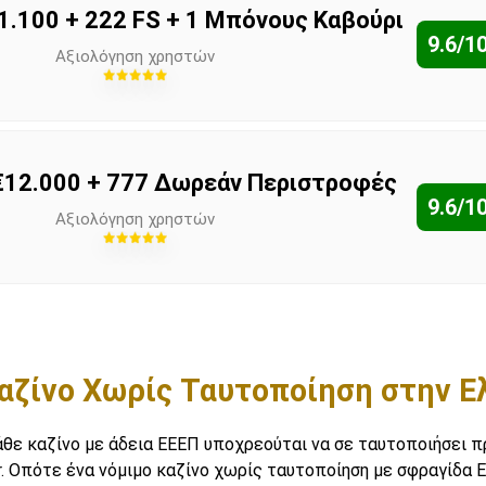
1.100 + 222 FS + 1 Μπόνους Καβούρι
9.6/1
Αξιολόγηση χρηστών
€12.000 + 777 Δωρεάν Περιστροφές
9.6/1
Αξιολόγηση χρηστών
αζίνο Χωρίς Ταυτοποίηση στην Ε
 Κάθε καζίνο με άδεια ΕΕΕΠ υποχρεούται να σε ταυτοποιήσει π
or. Οπότε ένα νόμιμο καζίνο χωρίς ταυτοποίηση με σφραγίδα 