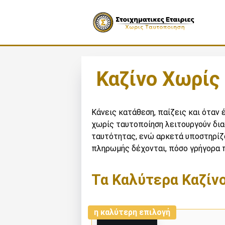
Καζίνο Χωρίς
Κάνεις κατάθεση, παίζεις και όταν 
χωρίς ταυτοποίηση λειτουργούν διαφ
ταυτότητας, ενώ αρκετά υποστηρίζ
πληρωμής δέχονται, πόσο γρήγορα 
Τα Καλύτερα Καζίν
η καλύτερη επιλογή