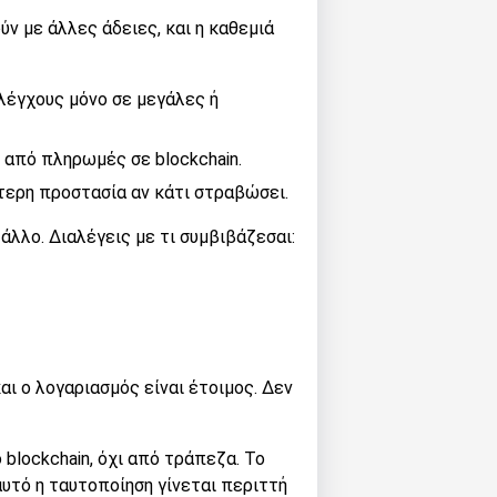
ν με άλλες άδειες, και η καθεμιά
ελέγχους μόνο σε μεγάλες ή
ω από πληρωμές σε blockchain.
γότερη προστασία αν κάτι στραβώσει.
 άλλο. Διαλέγεις με τι συμβιβάζεσαι:
αι ο λογαριασμός είναι έτοιμος. Δεν
 blockchain, όχι από τράπεζα. Το
αυτό η ταυτοποίηση γίνεται περιττή