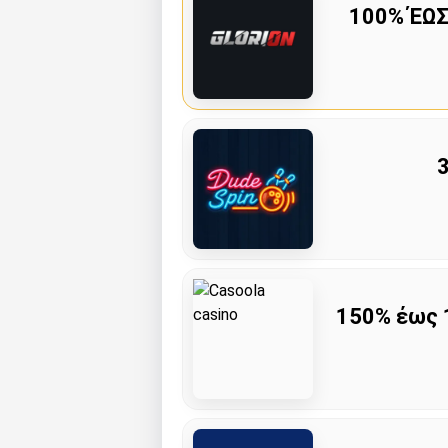
100% ΈΩΣ
150% έως 