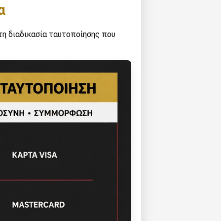
α
στη διαδικασία ταυτοποίησης που