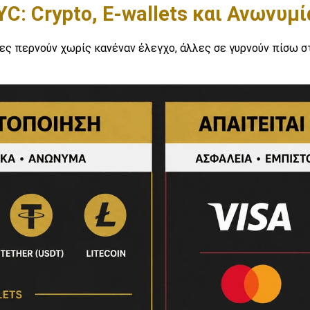
: Crypto, E-wallets και Ανωνυμί
λλες περνούν χωρίς κανέναν έλεγχο, άλλες σε γυρνούν πίσω 