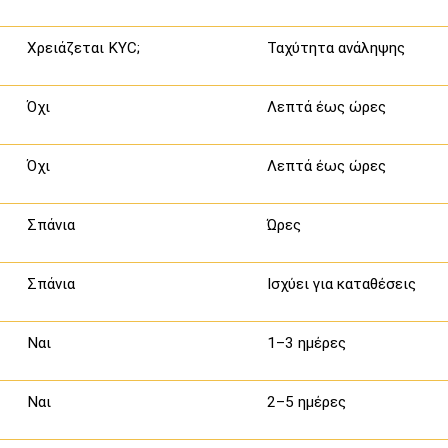
Χρειάζεται KYC;
Ταχύτητα ανάληψης
Όχι
Λεπτά έως ώρες
Όχι
Λεπτά έως ώρες
Σπάνια
Ώρες
Σπάνια
Ισχύει για καταθέσεις
Ναι
1–3 ημέρες
Ναι
2–5 ημέρες