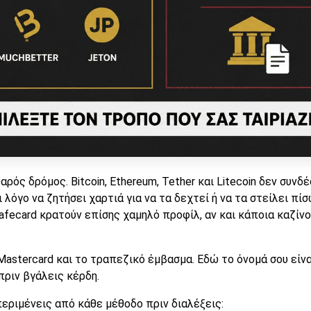
αρός δρόμος. Bitcoin, Ethereum, Tether και Litecoin δεν συν
λόγο να ζητήσει χαρτιά για να τα δεχτεί ή να τα στείλει πίσω
ecard κρατούν επίσης χαμηλό προφίλ, αν και κάποια καζίνο
 Mastercard και το τραπεζικό έμβασμα. Εδώ το όνομά σου είνα
πριν βγάλεις κέρδη.
περιμένεις από κάθε μέθοδο πριν διαλέξεις: