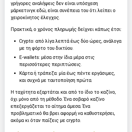
γρήγορες αναλήψεις δεν είναι υπόσχεση
μάρκετινγκ εδώ, είναι συνέπεια του ότι λείπει ο
χειροκίνητος έλεγχος.
Πρακτικά, ο χρόνος πληρωμής δείχνει κάπως έτσι:
Crypto: από λίγα λεπτά έως δύο ώρες, ανάλογα
με τη φόρτο του δικτύου.
E-wallets: μέσα στην ίδια μέρα στις
περισσότερες περιπτώσεις.
Κάρτα ή τράπεζα: μία έως πέντε εργάσιμες,
και συχνά με ταυτοποίηση πρώτα.
Η ταχύτητα εξαρτάται και από το ίδιο το καζίνο,
όχι μόνο από τη μέθοδο. Ένα σοβαρό καζίνο
επεξεργάζεται το αίτημα άμεσα. Ένα
προβληματικό θα βρει αφορμή να καθυστερήσει,
ακόμα κι όταν παίζεις με crypto.