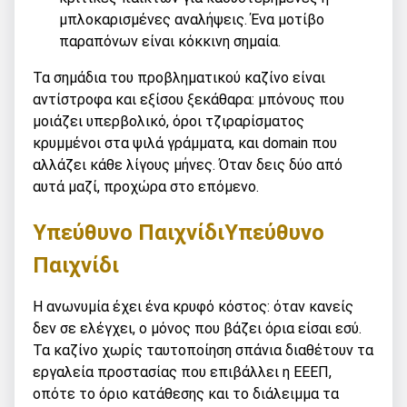
μπλοκαρισμένες αναλήψεις. Ένα μοτίβο
παραπόνων είναι κόκκινη σημαία.
Τα σημάδια του προβληματικού καζίνο είναι
αντίστροφα και εξίσου ξεκάθαρα: μπόνους που
μοιάζει υπερβολικό, όροι τζιραρίσματος
κρυμμένοι στα ψιλά γράμματα, και domain που
αλλάζει κάθε λίγους μήνες. Όταν δεις δύο από
αυτά μαζί, προχώρα στο επόμενο.
Υπεύθυνο ΠαιχνίδιΥπεύθυνο
Παιχνίδι
Η ανωνυμία έχει ένα κρυφό κόστος: όταν κανείς
δεν σε ελέγχει, ο μόνος που βάζει όρια είσαι εσύ.
Τα καζίνο χωρίς ταυτοποίηση σπάνια διαθέτουν τα
εργαλεία προστασίας που επιβάλλει η ΕΕΕΠ,
οπότε το όριο κατάθεσης και το διάλειμμα τα