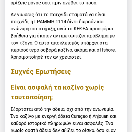
ορίζεις μόνος σου, πριν ανέβει το ποσό.
Αν νιώσεις ότι το παιχνίδι σταματά να είναι
παιχνίδι, η ΓΡΑΜΜΗ 1114 δίνει δωρεάν και
ανώνυμη υποστήριξη, ενώ το ΚΕΘΕΑ προσφέρει
βοήθεια για όποιον αντιμετωπίζει πρόβλημα με
τον τζόγο. Ο αυτο-αποκλεισμός υπάρχει στα
περισσότερα σοβαρά καζίνο, ακόμα και offshore.
Χρησιμοποίησέ τον αν χρειαστεί.
Συχνές Ερωτήσεις
Είναι ασφαλή τα καζίνο χωρίς
ταυτοποίηση;
Εξαρτάται από την άδεια, όχι από την ανωνυμία.
Ένα καζίνο με ενεργή άδεια Curaçao ή Anjouan και
καθαρό ιστορικό πληρωμών είναι ασφαλές. Ένα
χωρίς ορατή άδεια δεν αξίζει το ρίσκο, όσο κι αν