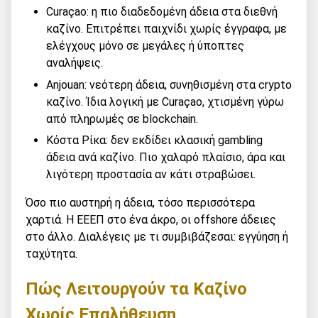
Curaçao: η πιο διαδεδομένη άδεια στα διεθνή
καζίνο. Επιτρέπει παιχνίδι χωρίς έγγραφα, με
ελέγχους μόνο σε μεγάλες ή ύποπτες
αναλήψεις.
Anjouan: νεότερη άδεια, συνηθισμένη στα crypto
καζίνο. Ίδια λογική με Curaçao, χτισμένη γύρω
από πληρωμές σε blockchain.
Κόστα Ρίκα: δεν εκδίδει κλασική gambling
άδεια ανά καζίνο. Πιο χαλαρό πλαίσιο, άρα και
λιγότερη προστασία αν κάτι στραβώσει.
Όσο πιο αυστηρή η άδεια, τόσο περισσότερα
χαρτιά. Η ΕΕΕΠ στο ένα άκρο, οι offshore άδειες
στο άλλο. Διαλέγεις με τι συμβιβάζεσαι: εγγύηση ή
ταχύτητα.
Πώς Λειτουργούν τα Καζίνο
Χωρίς Επαλήθευση