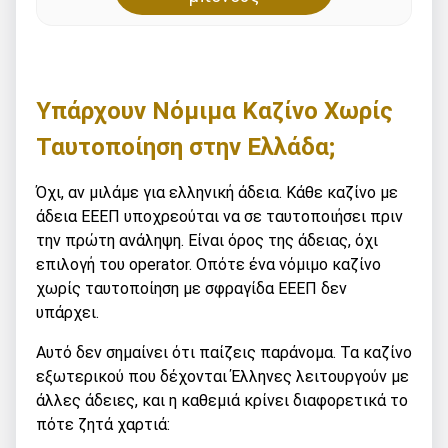
Υπάρχουν Νόμιμα Καζίνο Χωρίς
Ταυτοποίηση στην Ελλάδα;
Όχι, αν μιλάμε για ελληνική άδεια. Κάθε καζίνο με
άδεια ΕΕΕΠ υποχρεούται να σε ταυτοποιήσει πριν
την πρώτη ανάληψη. Είναι όρος της άδειας, όχι
επιλογή του operator. Οπότε ένα νόμιμο καζίνο
χωρίς ταυτοποίηση με σφραγίδα ΕΕΕΠ δεν
υπάρχει.
Αυτό δεν σημαίνει ότι παίζεις παράνομα. Τα καζίνο
εξωτερικού που δέχονται Έλληνες λειτουργούν με
άλλες άδειες, και η καθεμιά κρίνει διαφορετικά το
πότε ζητά χαρτιά: