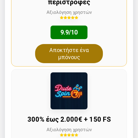
περιστροφές
Αξιολόγηση χρηστών
9.9/10
Αποκτήστε ένα
μπόνους
300% έως 2.000€ + 150 FS
Αξιολόγηση χρηστών