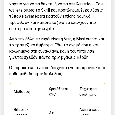
χαρτιά για να τα δεχτεί ή να τα στείλει πίσω. Τα e-
wallets όπως το Skrill και προπληρωμένες λύσεις
τύπου Paysafecard κρατούν επίσης χαμηλό
προφίλ, αν και κάποια καζίνο τα ελέγχουν πιο
αυστηρά από την crypto.
Από την άλλη πλευρά είναι η Visa, η Mastercard και
το τραπεζικό έμβασμα. Εδώ το όνομά σου είναι
κολλημένο στη συναλλαγή, και η ταυτοποίηση
γίνεται σχεδόν πάντα πριν βγάλεις κέρδη.
Ο παρακάτω πίνακας δείχνει τι να περιμένεις από
κάθε μέθοδο πριν διαλέξεις:
Χρειάζεται
Ταχύτητα
Μέθοδος
KYC;
ανάληψης
Bitcoin /
Λεπτά έως
Όχι