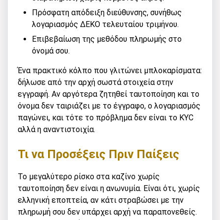
Πρόσφατη απόδειξη διεύθυνσης, συνήθως
λογαριασμός ΔΕΚΟ τελευταίου τριμήνου.
Επιβεβαίωση της μεθόδου πληρωμής στο
όνομά σου.
Ένα πρακτικό κόλπο που γλιτώνει μπλοκαρίσματα:
δήλωσε από την αρχή σωστά στοιχεία στην
εγγραφή. Αν αργότερα ζητηθεί ταυτοποίηση και το
όνομα δεν ταιριάζει με το έγγραφο, ο λογαριασμός
παγώνει, και τότε το πρόβλημα δεν είναι το KYC
αλλά η αναντιστοιχία.
Τι να Προσέξεις Πριν Παίξεις
Το μεγαλύτερο ρίσκο στα καζίνο χωρίς
ταυτοποίηση δεν είναι η ανωνυμία. Είναι ότι, χωρίς
ελληνική εποπτεία, αν κάτι στραβώσει με την
πληρωμή σου δεν υπάρχει αρχή να παραπονεθείς.