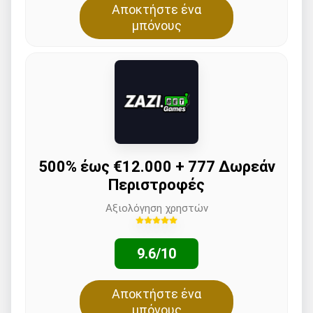
Αποκτήστε ένα
μπόνους
500% έως €12.000 + 777 Δωρεάν
Περιστροφές
Αξιολόγηση χρηστών
9.6/10
Αποκτήστε ένα
μπόνους