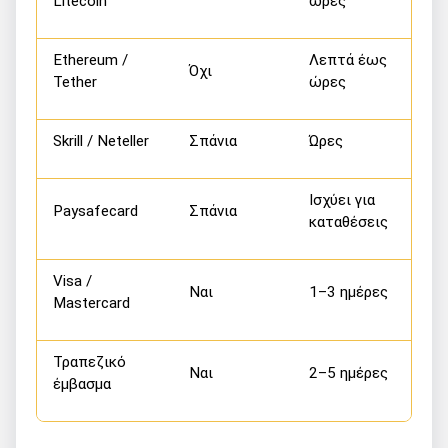
Litecoin
ώρες
Ethereum /
Λεπτά έως
Όχι
Tether
ώρες
Skrill / Neteller
Σπάνια
Ώρες
Ισχύει για
Paysafecard
Σπάνια
καταθέσεις
Visa /
Ναι
1–3 ημέρες
Mastercard
Τραπεζικό
Ναι
2–5 ημέρες
έμβασμα