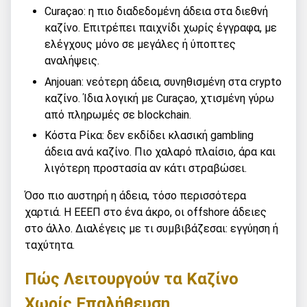
Curaçao: η πιο διαδεδομένη άδεια στα διεθνή
καζίνο. Επιτρέπει παιχνίδι χωρίς έγγραφα, με
ελέγχους μόνο σε μεγάλες ή ύποπτες
αναλήψεις.
Anjouan: νεότερη άδεια, συνηθισμένη στα crypto
καζίνο. Ίδια λογική με Curaçao, χτισμένη γύρω
από πληρωμές σε blockchain.
Κόστα Ρίκα: δεν εκδίδει κλασική gambling
άδεια ανά καζίνο. Πιο χαλαρό πλαίσιο, άρα και
λιγότερη προστασία αν κάτι στραβώσει.
Όσο πιο αυστηρή η άδεια, τόσο περισσότερα
χαρτιά. Η ΕΕΕΠ στο ένα άκρο, οι offshore άδειες
στο άλλο. Διαλέγεις με τι συμβιβάζεσαι: εγγύηση ή
ταχύτητα.
Πώς Λειτουργούν τα Καζίνο
Χωρίς Επαλήθευση