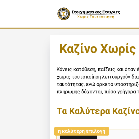
Καζίνο Χωρίς
Κάνεις κατάθεση, παίζεις και όταν 
χωρίς ταυτοποίηση λειτουργούν διαφ
ταυτότητας, ενώ αρκετά υποστηρίζ
πληρωμής δέχονται, πόσο γρήγορα 
Τα Καλύτερα Καζίν
η καλύτερη επιλογή