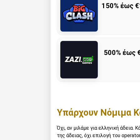
150% έως €
500% έως 
Υπάρχουν Νόμιμα Κ
Όχι, αν μιλάμε για ελληνική άδεια.
της άδειας, όχι επιλογή του operat