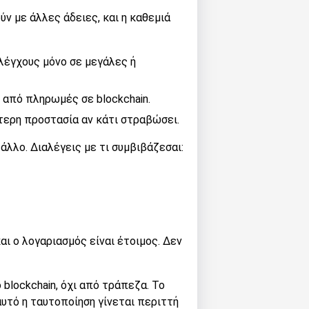
ν με άλλες άδειες, και η καθεμιά
ελέγχους μόνο σε μεγάλες ή
ω από πληρωμές σε blockchain.
γότερη προστασία αν κάτι στραβώσει.
 άλλο. Διαλέγεις με τι συμβιβάζεσαι:
αι ο λογαριασμός είναι έτοιμος. Δεν
 blockchain, όχι από τράπεζα. Το
αυτό η ταυτοποίηση γίνεται περιττή