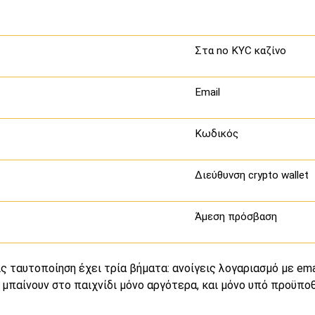
Στα no KYC καζίνο
Email
Κωδικός
Διεύθυνση crypto wallet
Άμεση πρόσβαση
ς ταυτοποίηση έχει τρία βήματα: ανοίγεις λογαριασμό με emai
α μπαίνουν στο παιχνίδι μόνο αργότερα, και μόνο υπό προϋπο