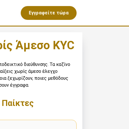
Εγγραφείτε τώρα
ρίς Άμεσο KYC
αποδεικτικό διεύθυνσης. Τα καζίνο
παίξεις χωρίς άμεσο έλεγχο
οια ξεχωρίζουν, ποιες μεθόδους
σουν έγγραφα.
 Παίκτες