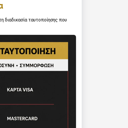
α
στη διαδικασία ταυτοποίησης που