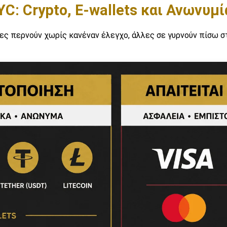
: Crypto, E-wallets και Ανωνυμί
λλες περνούν χωρίς κανέναν έλεγχο, άλλες σε γυρνούν πίσω 