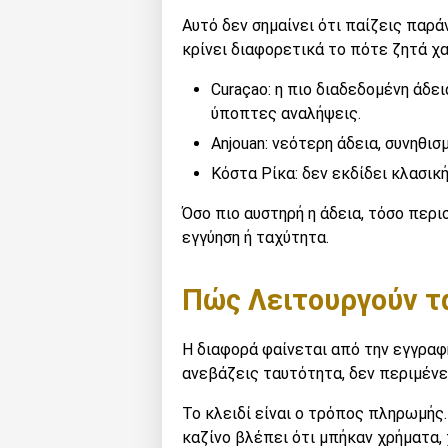
Αυτό δεν σημαίνει ότι παίζεις παρά
κρίνει διαφορετικά το πότε ζητά χα
Curaçao: η πιο διαδεδομένη άδε
ύποπτες αναλήψεις.
Anjouan: νεότερη άδεια, συνηθισ
Κόστα Ρίκα: δεν εκδίδει κλασική
Όσο πιο αυστηρή η άδεια, τόσο περισ
εγγύηση ή ταχύτητα.
Πώς Λειτουργούν τ
Η διαφορά φαίνεται από την εγγραφή
ανεβάζεις ταυτότητα, δεν περιμένει
Το κλειδί είναι ο τρόπος πληρωμής.
καζίνο βλέπει ότι μπήκαν χρήματα, 