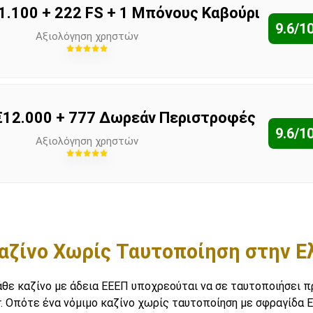
1.100 + 222 FS + 1 Μπόνους Καβούρι
9.6/1
Αξιολόγηση χρηστών
€12.000 + 777 Δωρεάν Περιστροφές
9.6/1
Αξιολόγηση χρηστών
αζίνο Χωρίς Ταυτοποίηση στην Ε
 Κάθε καζίνο με άδεια ΕΕΕΠ υποχρεούται να σε ταυτοποιήσει π
or. Οπότε ένα νόμιμο καζίνο χωρίς ταυτοποίηση με σφραγίδα 