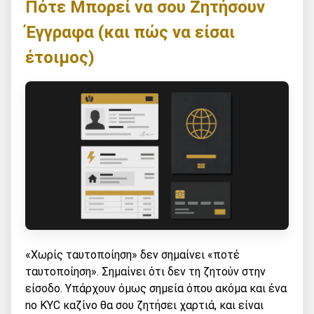
Πότε Μπορεί να σου Ζητήσουν
Έγγραφα (και πώς να είσαι
έτοιμος)
«Χωρίς ταυτοποίηση» δεν σημαίνει «ποτέ
ταυτοποίηση». Σημαίνει ότι δεν τη ζητούν στην
είσοδο. Υπάρχουν όμως σημεία όπου ακόμα και ένα
no KYC καζίνο θα σου ζητήσει χαρτιά, και είναι