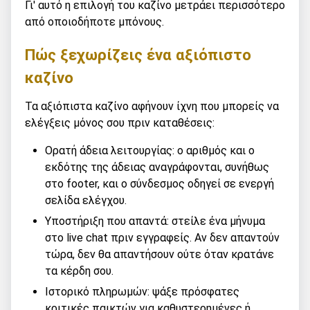
Γι' αυτό η επιλογή του καζίνο μετράει περισσότερο
από οποιοδήποτε μπόνους.
Πώς ξεχωρίζεις ένα αξιόπιστο
καζίνο
Τα αξιόπιστα καζίνο αφήνουν ίχνη που μπορείς να
ελέγξεις μόνος σου πριν καταθέσεις:
Ορατή άδεια λειτουργίας: ο αριθμός και ο
εκδότης της άδειας αναγράφονται, συνήθως
στο footer, και ο σύνδεσμος οδηγεί σε ενεργή
σελίδα ελέγχου.
Υποστήριξη που απαντά: στείλε ένα μήνυμα
στο live chat πριν εγγραφείς. Αν δεν απαντούν
τώρα, δεν θα απαντήσουν ούτε όταν κρατάνε
τα κέρδη σου.
Ιστορικό πληρωμών: ψάξε πρόσφατες
κριτικές παικτών για καθυστερημένες ή