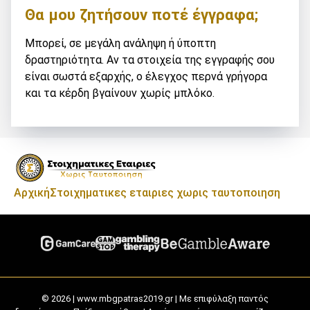
Θα μου ζητήσουν ποτέ έγγραφα;
Μπορεί, σε μεγάλη ανάληψη ή ύποπτη
δραστηριότητα. Αν τα στοιχεία της εγγραφής σου
είναι σωστά εξαρχής, ο έλεγχος περνά γρήγορα
και τα κέρδη βγαίνουν χωρίς μπλόκο.
Αρχική
Στοιχηματικες εταιριες χωρις ταυτοποιηση
© 2026 | www.mbgpatras2019.gr | Με επιφύλαξη παντός