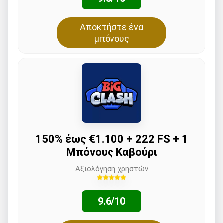
Αποκτήστε ένα
μπόνους
150% έως €1.100 + 222 FS + 1
Μπόνους Καβούρι
Αξιολόγηση χρηστών
9.6/10