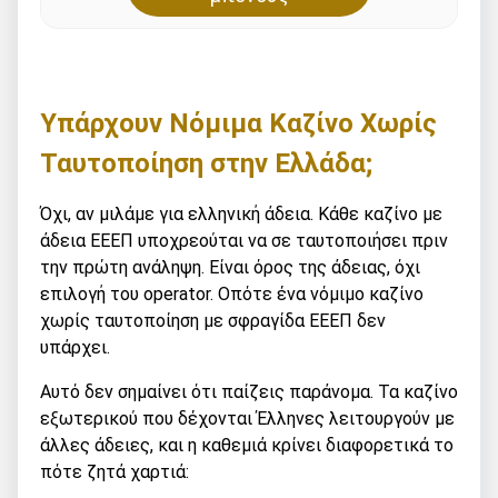
Υπάρχουν Νόμιμα Καζίνο Χωρίς
Ταυτοποίηση στην Ελλάδα;
Όχι, αν μιλάμε για ελληνική άδεια. Κάθε καζίνο με
άδεια ΕΕΕΠ υποχρεούται να σε ταυτοποιήσει πριν
την πρώτη ανάληψη. Είναι όρος της άδειας, όχι
επιλογή του operator. Οπότε ένα νόμιμο καζίνο
χωρίς ταυτοποίηση με σφραγίδα ΕΕΕΠ δεν
υπάρχει.
Αυτό δεν σημαίνει ότι παίζεις παράνομα. Τα καζίνο
εξωτερικού που δέχονται Έλληνες λειτουργούν με
άλλες άδειες, και η καθεμιά κρίνει διαφορετικά το
πότε ζητά χαρτιά: