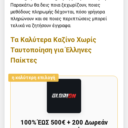
Παρακάτω θα δεις ποια ξεχωρίζουν, ποιες
μεθόδους πληρωμής δέχονται, πόσο γρήγορα
πληρώνουν και σε ποιες περιπτώσεις μπορεί
τελικά να ζητήσουν έγγραφα.
Τα Καλύτερα Καζίνο Χωρίς
Ταυτοποίηση για Έλληνες
Παίκτες
η καλύτερη επιλογή
100% ΈΩΣ 500€ + 200 Δωρεάν