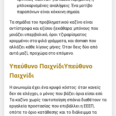
μπλοκαρισμένες αναλήψεις. Ένα μοτίβο
παραπόνων είναι κόκκινη σημαία.
Τα σημάδια του προβληματικού καζίνο είναι
αντίστροφα και εξίσου ξεκάθαρα: μπόνους που
μοιάζει υπερβολικό, όροι τζιραρίσματος
κρυμμένοι στα ψιλά γράμματα, και domain που
αλλάζει κάθε λίγους μήνες. Όταν δεις δύο από
αυτά μαζί, προχώρα στο επόμενο.
Υπεύθυνο ΠαιχνίδιΥπεύθυνο
Παιχνίδι
Η ανωνυμία έχει ένα κρυφό κόστος: όταν κανείς
δεν σε ελέγχει, ο μόνος που βάζει όρια είσαι εσύ.
Τα καζίνο χωρίς ταυτοποίηση σπάνια διαθέτουν τα
εργαλεία προστασίας που επιβάλλει η ΕΕΕΠ,
οπότε το όριο κατάθεσης και το διάλειμμα τα