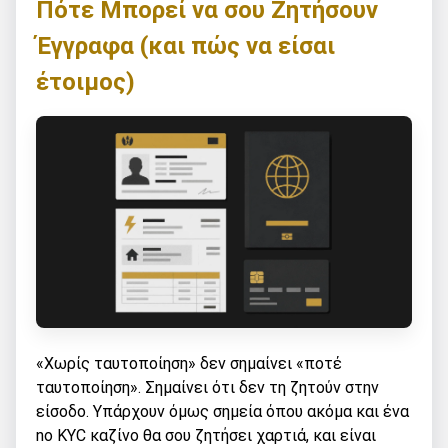
Πότε Μπορεί να σου Ζητήσουν
Έγγραφα (και πώς να είσαι
έτοιμος)
«Χωρίς ταυτοποίηση» δεν σημαίνει «ποτέ
ταυτοποίηση». Σημαίνει ότι δεν τη ζητούν στην
είσοδο. Υπάρχουν όμως σημεία όπου ακόμα και ένα
no KYC καζίνο θα σου ζητήσει χαρτιά, και είναι