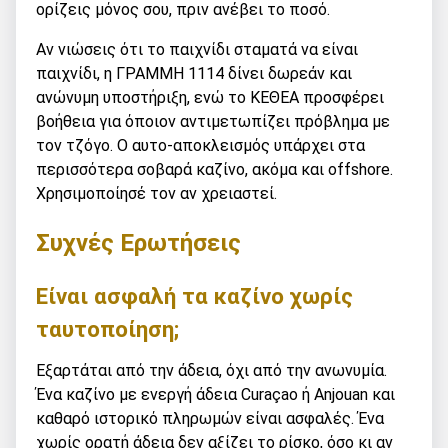
ορίζεις μόνος σου, πριν ανέβει το ποσό.
Αν νιώσεις ότι το παιχνίδι σταματά να είναι
παιχνίδι, η ΓΡΑΜΜΗ 1114 δίνει δωρεάν και
ανώνυμη υποστήριξη, ενώ το ΚΕΘΕΑ προσφέρει
βοήθεια για όποιον αντιμετωπίζει πρόβλημα με
τον τζόγο. Ο αυτο-αποκλεισμός υπάρχει στα
περισσότερα σοβαρά καζίνο, ακόμα και offshore.
Χρησιμοποίησέ τον αν χρειαστεί.
Συχνές Ερωτήσεις
Είναι ασφαλή τα καζίνο χωρίς
ταυτοποίηση;
Εξαρτάται από την άδεια, όχι από την ανωνυμία.
Ένα καζίνο με ενεργή άδεια Curaçao ή Anjouan και
καθαρό ιστορικό πληρωμών είναι ασφαλές. Ένα
χωρίς ορατή άδεια δεν αξίζει το ρίσκο, όσο κι αν