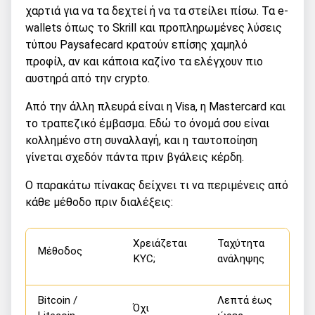
χαρτιά για να τα δεχτεί ή να τα στείλει πίσω. Τα e-
wallets όπως το Skrill και προπληρωμένες λύσεις
τύπου Paysafecard κρατούν επίσης χαμηλό
προφίλ, αν και κάποια καζίνο τα ελέγχουν πιο
αυστηρά από την crypto.
Από την άλλη πλευρά είναι η Visa, η Mastercard και
το τραπεζικό έμβασμα. Εδώ το όνομά σου είναι
κολλημένο στη συναλλαγή, και η ταυτοποίηση
γίνεται σχεδόν πάντα πριν βγάλεις κέρδη.
Ο παρακάτω πίνακας δείχνει τι να περιμένεις από
κάθε μέθοδο πριν διαλέξεις:
Χρειάζεται
Ταχύτητα
Μέθοδος
KYC;
ανάληψης
Bitcoin /
Λεπτά έως
Όχι