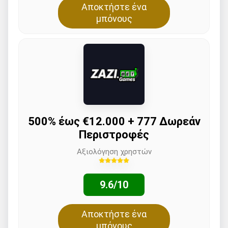
Αποκτήστε ένα
μπόνους
500% έως €12.000 + 777 Δωρεάν
Περιστροφές
Αξιολόγηση χρηστών
9.6/10
Αποκτήστε ένα
μπόνους