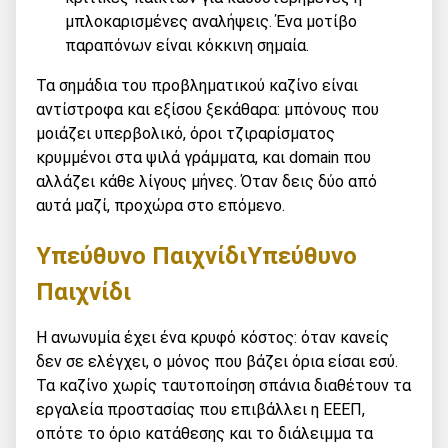
μπλοκαρισμένες αναλήψεις. Ένα μοτίβο
παραπόνων είναι κόκκινη σημαία.
Τα σημάδια του προβληματικού καζίνο είναι
αντίστροφα και εξίσου ξεκάθαρα: μπόνους που
μοιάζει υπερβολικό, όροι τζιραρίσματος
κρυμμένοι στα ψιλά γράμματα, και domain που
αλλάζει κάθε λίγους μήνες. Όταν δεις δύο από
αυτά μαζί, προχώρα στο επόμενο.
Υπεύθυνο ΠαιχνίδιΥπεύθυνο
Παιχνίδι
Η ανωνυμία έχει ένα κρυφό κόστος: όταν κανείς
δεν σε ελέγχει, ο μόνος που βάζει όρια είσαι εσύ.
Τα καζίνο χωρίς ταυτοποίηση σπάνια διαθέτουν τα
εργαλεία προστασίας που επιβάλλει η ΕΕΕΠ,
οπότε το όριο κατάθεσης και το διάλειμμα τα