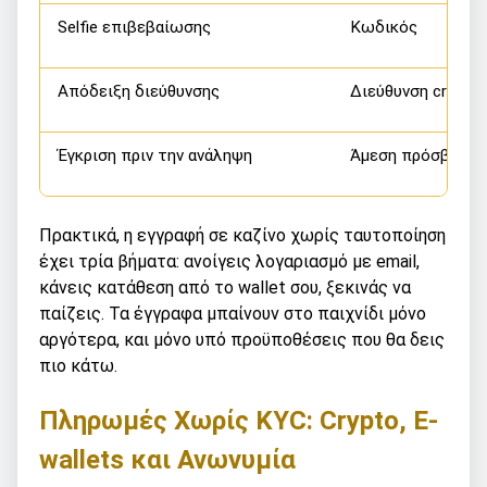
Selfie επιβεβαίωσης
Κωδικός
Απόδειξη διεύθυνσης
Διεύθυνση crypto 
Έγκριση πριν την ανάληψη
Άμεση πρόσβαση
Πρακτικά, η εγγραφή σε καζίνο χωρίς ταυτοποίηση
έχει τρία βήματα: ανοίγεις λογαριασμό με email,
κάνεις κατάθεση από το wallet σου, ξεκινάς να
παίζεις. Τα έγγραφα μπαίνουν στο παιχνίδι μόνο
αργότερα, και μόνο υπό προϋποθέσεις που θα δεις
πιο κάτω.
Πληρωμές Χωρίς KYC: Crypto, E-
wallets και Ανωνυμία