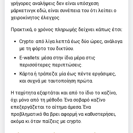
γρήγορες αναλήψεις δεν είναι υπόσχεση
μάρκετινγκ εδώ, είναι συνέπεια του ότι λείπει ο
χειροκίνητος έλεγχος.
Πρακτικά, ο χρόνος πληρωμής δείχνει κάπως έτσι:
Crypto: από λίγα λεπτά έως δύο ώρες, ανάλογα
με τη φόρτο του δικτύου.
E-wallets: μέσα στην ίδια μέρα στις
περισσότερες περιπτώσεις.
Κάρτα ή τράπεζα: μία έως πέντε εργάσιμες,
και συχνά με ταυτοποίηση πρώτα.
Η ταχύτητα εξαρτάται και από το ίδιο το καζίνο,
όχι μόνο από τη μέθοδο. Ένα σοβαρό καζίνο
επεξεργάζεται το αίτημα άμεσα. Ένα
προβληματικό θα βρει αφορμή να καθυστερήσει,
ακόμα κι όταν παίζεις με crypto.