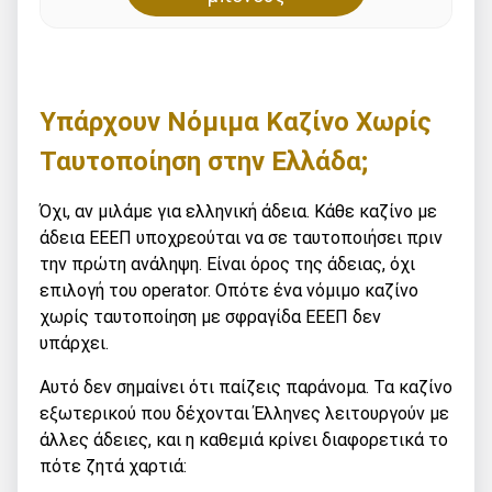
Υπάρχουν Νόμιμα Καζίνο Χωρίς
Ταυτοποίηση στην Ελλάδα;
Όχι, αν μιλάμε για ελληνική άδεια. Κάθε καζίνο με
άδεια ΕΕΕΠ υποχρεούται να σε ταυτοποιήσει πριν
την πρώτη ανάληψη. Είναι όρος της άδειας, όχι
επιλογή του operator. Οπότε ένα νόμιμο καζίνο
χωρίς ταυτοποίηση με σφραγίδα ΕΕΕΠ δεν
υπάρχει.
Αυτό δεν σημαίνει ότι παίζεις παράνομα. Τα καζίνο
εξωτερικού που δέχονται Έλληνες λειτουργούν με
άλλες άδειες, και η καθεμιά κρίνει διαφορετικά το
πότε ζητά χαρτιά: