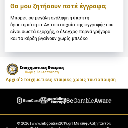
Θα μου ζητήσουν ποτέ έγγραφα;
Μπορεί, σε μεγάλη ανάληψη ή ύποπτη
δραστηριότητα. Αν τα στοιχεία της εγγραφής σου
είναι σωστά εξαρχής, ο έλεγχος περνά γρήγορα
και τα κέρδη βγαίνουν χωρίς μπλόκο.
Αρχική
Στοιχηματικες εταιριες χωρις ταυτοποιηση
© 2026 | www.mbgpatras2019.gr | Με επιφύλαξη παντός