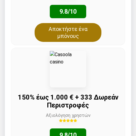
9.8/10
Αποκτήστε ένα
μπόνους
150% έως 1.000 € + 333 Δωρεάν
Περιστροφές
Αξιολόγηση χρηστών
9.8/10