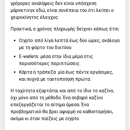
γρήγορες αναλήψεις δεν είναι υπόσχεση
μάρκετινγκ εδώ, είναι συνέπεια του ότι λείπει ο
χειροκίνητος έλεγχος.
Πρακτικά, ο χρόνος πληρωμής δείχνει κάπως έτσι:
Crypto: από λίγα λεπτά έως δύο ώρες, ανάλογα
με τη φόρτο του δικτύου.
E-wallets: μέσα στην ίδια μέρα στις
περισσότερες περιπτώσεις.
Κάρτα ή τράπεζα: μία έως πέντε εργάσιμες,
και συχνά με ταυτοποίηση πρώτα.
Η ταχύτητα εξαρτάται και από το ίδιο το καζίνο,
όχι μόνο από τη μέθοδο. Ένα σοβαρό καζίνο
επεξεργάζεται το αίτημα άμεσα. Ένα
προβληματικό θα βρει αφορμή να καθυστερήσει,
ακόμα κι όταν παίζεις με crypto.