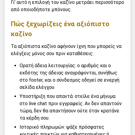
Γι' αυτό η επιλογή του καζίνο μετράει περισσότερο
από οποιοδήποτε μπόνους.
Πώς ξεχωρίζεις ένα αξιόπιστο
καζίνο
Τα αξιόπιστα καζίνο αφήνουν ίχνη που μπορείς να
ελέγξεις μόνος σου πριν καταθέσεις:
Ορατή άδεια λειτουργίας: ο αριθμός και ο
εκδότης της άδειας αναγράφονται, συνήθως
στο footer, και ο σύνδεσμος οδηγεί σε ενεργή
σελίδα ελέγχου.
Υποστήριξη που απαντά: στείλε ένα μήνυμα
στο live chat πριν εγγραφείς. Αν δεν απαντούν
τώρα, δεν θα απαντήσουν ούτε όταν κρατάνε
τα κέρδη σου.
Ιστορικό πληρωμών: ψάξε πρόσφατες
κριτικές παικτών για καθυστερημένες ή