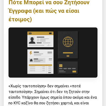
Πότε Μπορεί να σου Ζητήσουν
Έγγραφα (και πώς να είσαι
έτοιμος)
«Χωρίς ταυτοποίηση» δεν σημαίνει «ποτέ
ταυτοποίηση». Σημαίνει ότι δεν τη ζητούν στην
είσοδο. Υπάρχουν όμως σημεία όπου ακόμα και ένα
no KYC καζίνο θα σου ζητήσει χαρτιά, και είναι