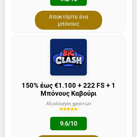
Αποκτήστε ένα
μπόνους
150% έως €1.100 + 222 FS + 1
Μπόνους Καβούρι
Αξιολόγηση χρηστών
9.6/10