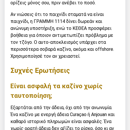
ορίζεις μόνος σου, πριν ανέβει το ποσό.
Αν νιώσεις ότι το παιχνίδι σταματά να είναι
παιχνίδι, η ΓΡΑΜΜΗ 1114 δίνει δωρεάν και
ανώνυμη υποστήριξη, ενώ το ΚΕΘΕΑ προσφέρει
βοήθεια για όποιον αντιμετωπίζει πρόβλημα με
τον τζόγο. Ο αυτο-αποκλεισμός υπάρχει στα
περισσότερα σοβαρά καζίνο, ακόμα και offshore.
Χρησιμοποίησέ τον αν χρειαστεί.
Συχνές Ερωτήσεις
Είναι ασφαλή τα καζίνο χωρίς
ταυτοποίηση;
Εξαρτάται από την άδεια, όχι από την ανωνυμία.
Ένα καζίνο με ενεργή άδεια Curaçao ή Anjouan και
καθαρό ιστορικό πληρωμών είναι ασφαλές. Ένα
χωρίς ορατή άδεια δεν αξίζει το ρίσκο, όσο κι αν