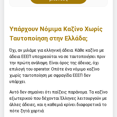
Υπάρχουν Νόμιμα Καζίνο Χωρίς
Ταυτοποίηση στην Ελλάδα;
Όχι, αν μιλάμε για ελληνική άδεια. Κάθε καζίνο με
άδεια ΕΕΕΠ υποχρεούται να σε ταυτοποιήσει πριν
την πρώτη ανάληψη. Είναι όρος της άδειας, όχι
επιλογή του operator. Οπότε ένα νόμιμο καζίνο
χωρίς ταυτοποίηση με σφραγίδα ΕΕΕΠ δεν
υπάρχει.
Αυτό δεν σημαίνει ότι παίζεις παράνομα. Τα καζίνο
εξωτερικού που δέχονται Έλληνες λειτουργούν με
άλλες άδειες, και η καθεμιά κρίνει διαφορετικά το
πότε ζητά χαρτιά: