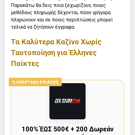
Παρακάτω θα δεις ποια ξεχωρίζουν, ποιες
μεθόδους πληρωμής δέχονται, πόσο γρήγορα
πληρώνουν και σε ποιες περιπτώσεις μπορεί
τελικά να ζητήσουν έγγραφα.
Τα Καλύτερα Καζίνο Χωρίς
Ταυτοποίηση για Έλληνες
Παίκτες
η καλύτερη επιλογή
100% ΈΩΣ 500€ + 200 Δωρεάν