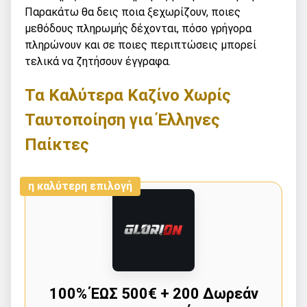
Παρακάτω θα δεις ποια ξεχωρίζουν, ποιες
μεθόδους πληρωμής δέχονται, πόσο γρήγορα
πληρώνουν και σε ποιες περιπτώσεις μπορεί
τελικά να ζητήσουν έγγραφα.
Τα Καλύτερα Καζίνο Χωρίς
Ταυτοποίηση για Έλληνες
Παίκτες
η καλύτερη επιλογή
100% ΈΩΣ 500€ + 200 Δωρεάν