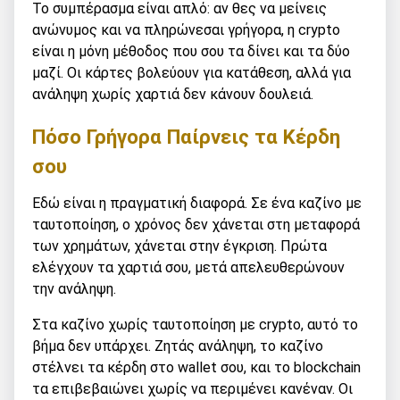
Το συμπέρασμα είναι απλό: αν θες να μείνεις
ανώνυμος και να πληρώνεσαι γρήγορα, η crypto
είναι η μόνη μέθοδος που σου τα δίνει και τα δύο
μαζί. Οι κάρτες βολεύουν για κατάθεση, αλλά για
ανάληψη χωρίς χαρτιά δεν κάνουν δουλειά.
Πόσο Γρήγορα Παίρνεις τα Κέρδη
σου
Εδώ είναι η πραγματική διαφορά. Σε ένα καζίνο με
ταυτοποίηση, ο χρόνος δεν χάνεται στη μεταφορά
των χρημάτων, χάνεται στην έγκριση. Πρώτα
ελέγχουν τα χαρτιά σου, μετά απελευθερώνουν
την ανάληψη.
Στα καζίνο χωρίς ταυτοποίηση με crypto, αυτό το
βήμα δεν υπάρχει. Ζητάς ανάληψη, το καζίνο
στέλνει τα κέρδη στο wallet σου, και το blockchain
τα επιβεβαιώνει χωρίς να περιμένει κανέναν. Οι