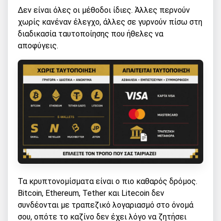
Δεν είναι όλες οι μέθοδοι ίδιες. Άλλες περνούν
χωρίς κανέναν έλεγχο, άλλες σε γυρνούν πίσω στη
διαδικασία ταυτοποίησης που ήθελες να
αποφύγεις.
Τα κρυπτονομίσματα είναι ο πιο καθαρός δρόμος.
Bitcoin, Ethereum, Tether και Litecoin δεν
συνδέονται με τραπεζικό λογαριασμό στο όνομά
σου, οπότε το καζίνο δεν έχει λόγο να ζητήσει