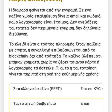
Η διαφορά φαίνεται από την εγγραφή. Σε ένα
καζίνο χωρίς επαλήθευση δίνεις email και κωδικό,
και ο λογαριασμός είναι έτοιμος. Δεν ανεβάζεις
ταυτότητα, δεν περιμένεις έγκριση, δεν δηλώνεις
διεύθυνση.
Το κλειδί είναι ο τρόπος πληρωμής. Όταν παίζεις
με crypto, η συναλλαγή επιβεβαιώνεται από το
blockchain, όχι από τράπεζα. Το καζίνο βλέπει ότι
μπήκαν χρήματα, χωρίς να ξέρει ποιανού κάρτα ή
λογαριασμός τα έστειλε. Γι' αυτό η ταυτοποίηση
γίνεται περιττή στη ροή της καθημερινής χρήσης.
Στα ελληνικά καζίνο (ΕΕΕΠ)
Στα no KYC καζίν
Ταυτότητα ή διαβατήριο
Email