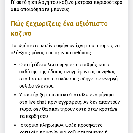
Γι' αυτό η επιλογή του καζίνο μετράει περισσότερο
από οποιοδήποτε μπόνους.
Πώς ξεχωρίζεις ένα αξιόπιστο
καζίνο
Τα αξιόπιστα καζίνο αφήνουν ίχνη που μπορείς να
ελέγξεις μόνος σου πριν καταθέσεις:
Ορατή άδεια λειτουργίας: ο αριθμός και ο
εκδότης της άδειας αναγράφονται, συνήθως
στο footer, και ο σύνδεσμος οδηγεί σε ενεργή
σελίδα ελέγχου.
Υποστήριξη που απαντά: στείλε ένα μήνυμα
στο live chat πριν εγγραφείς. Αν δεν απαντούν
τώρα, δεν θα απαντήσουν ούτε όταν κρατάνε
τα κέρδη σου.
Ιστορικό πληρωμών: ψάξε πρόσφατες
κριτικές παικτών για καθυστερημένες ή