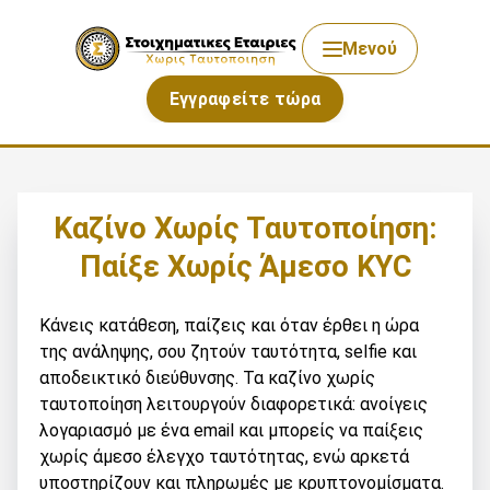
Μενού
Εγγραφείτε τώρα
Καζίνο Χωρίς Ταυτοποίηση:
Παίξε Χωρίς Άμεσο KYC
Κάνεις κατάθεση, παίζεις και όταν έρθει η ώρα
της ανάληψης, σου ζητούν ταυτότητα, selfie και
αποδεικτικό διεύθυνσης. Τα καζίνο χωρίς
ταυτοποίηση λειτουργούν διαφορετικά: ανοίγεις
λογαριασμό με ένα email και μπορείς να παίξεις
χωρίς άμεσο έλεγχο ταυτότητας, ενώ αρκετά
υποστηρίζουν και πληρωμές με κρυπτονομίσματα.