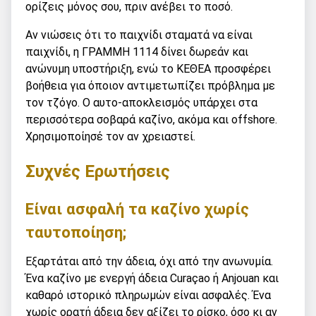
ορίζεις μόνος σου, πριν ανέβει το ποσό.
Αν νιώσεις ότι το παιχνίδι σταματά να είναι
παιχνίδι, η ΓΡΑΜΜΗ 1114 δίνει δωρεάν και
ανώνυμη υποστήριξη, ενώ το ΚΕΘΕΑ προσφέρει
βοήθεια για όποιον αντιμετωπίζει πρόβλημα με
τον τζόγο. Ο αυτο-αποκλεισμός υπάρχει στα
περισσότερα σοβαρά καζίνο, ακόμα και offshore.
Χρησιμοποίησέ τον αν χρειαστεί.
Συχνές Ερωτήσεις
Είναι ασφαλή τα καζίνο χωρίς
ταυτοποίηση;
Εξαρτάται από την άδεια, όχι από την ανωνυμία.
Ένα καζίνο με ενεργή άδεια Curaçao ή Anjouan και
καθαρό ιστορικό πληρωμών είναι ασφαλές. Ένα
χωρίς ορατή άδεια δεν αξίζει το ρίσκο, όσο κι αν