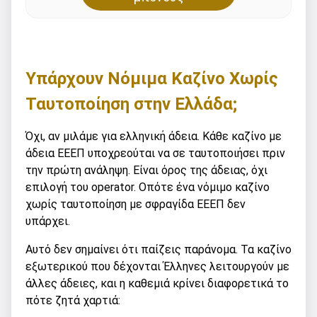
Υπάρχουν Νόμιμα Καζίνο Χωρίς
Ταυτοποίηση στην Ελλάδα;
Όχι, αν μιλάμε για ελληνική άδεια. Κάθε καζίνο με
άδεια ΕΕΕΠ υποχρεούται να σε ταυτοποιήσει πριν
την πρώτη ανάληψη. Είναι όρος της άδειας, όχι
επιλογή του operator. Οπότε ένα νόμιμο καζίνο
χωρίς ταυτοποίηση με σφραγίδα ΕΕΕΠ δεν
υπάρχει.
Αυτό δεν σημαίνει ότι παίζεις παράνομα. Τα καζίνο
εξωτερικού που δέχονται Έλληνες λειτουργούν με
άλλες άδειες, και η καθεμιά κρίνει διαφορετικά το
πότε ζητά χαρτιά: