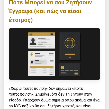
Πότε Μπορεί να σου Ζητήσουν
Έγγραφα (και πώς να είσαι
έτοιμος)
«Χωρίς ταυτοποίηση» δεν σημαίνει «ποτέ
ταυτοποίηση». Σημαίνει ότι δεν τη ζητούν στην
είσοδο. Υπάρχουν όμως σημεία όπου ακόμα και ένα
no KYC καζίνο θα σου ζητήσει χαρτιά, και είναι