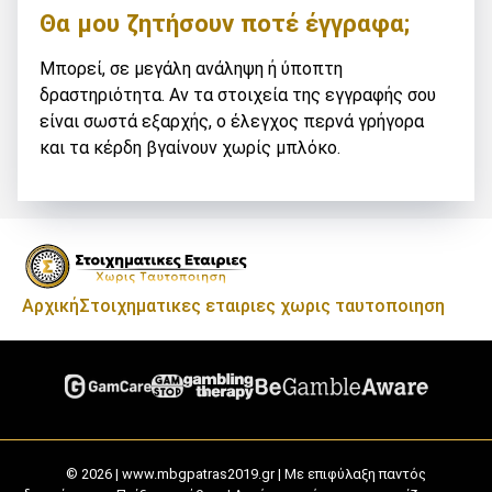
Θα μου ζητήσουν ποτέ έγγραφα;
Μπορεί, σε μεγάλη ανάληψη ή ύποπτη
δραστηριότητα. Αν τα στοιχεία της εγγραφής σου
είναι σωστά εξαρχής, ο έλεγχος περνά γρήγορα
και τα κέρδη βγαίνουν χωρίς μπλόκο.
Αρχική
Στοιχηματικες εταιριες χωρις ταυτοποιηση
© 2026 | www.mbgpatras2019.gr | Με επιφύλαξη παντός