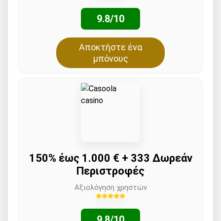
9.8/10
Αποκτήστε ένα
μπόνους
150% έως 1.000 € + 333 Δωρεάν
Περιστροφές
Αξιολόγηση χρηστών
9.8/10