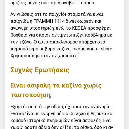
ορίζεις μόνος σου, πριν ανέβει το ποσό.
Αν νιώσεις ότι το παιχνίδι σταματά να είναι
παιχνίδι, η ΓΡΑΜΜΗ 1114 δίνει δωρεάν και
ανώνυμη υποστήριξη, ενώ το ΚΕΘΕΑ προσφέρει
βοήθεια για όποιον αντιμετωπίζει πρόβλημα με
τον τζόγο. Ο αυτο-αποκλεισμός υπάρχει στα
περισσότερα σοβαρά καζίνο, ακόμα και offshore.
Χρησιμοποίησέ τον αν χρειαστεί.
Συχνές Ερωτήσεις
Είναι ασφαλή τα καζίνο χωρίς
ταυτοποίηση;
Εξαρτάται από την άδεια, όχι από την ανωνυμία.
Ένα καζίνο με ενεργή άδεια Curaçao ή Anjouan και
καθαρό ιστορικό πληρωμών είναι ασφαλές. Ένα
χωρίς ορατή άδεια δεν αξίζει το ρίσκο, όσο κι αν