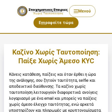
Μενού
Εγγραφείτε τώρα
Καζίνο Χωρίς Ταυτοποίηση:
Παίξε Χωρίς Άμεσο KYC
Κάνεις κατάθεση, παίζεις και όταν έρθει η ώρα
της ανάληψης, σου ζητούν ταυτότητα, selfie και
αποδεικτικό διεύθυνσης. Τα καζίνο χωρίς
ταυτοποίηση λειτουργούν διαφορετικά: ανοίγεις
λογαριασμό με ένα email και μπορείς να παίξεις
χωρίς άμεσο έλεγχο ταυτότητας, ενώ αρκετά
υποστηρίζουν και πληρωμές με κρυπτονομίσματα.