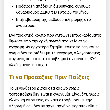
Πρόσφατη απόδειξη διεύθυνσης, συνήθως
λογαριασμός ΔΕΚΟ τελευταίου τριμήνου.
Επιβεβαίωση της μεθόδου πληρωμής στο
όνομά σου.
Ένα πρακτικό κόλπο που γλιτώνει μπλοκαρίσματα:
δήλωσε από την αρχή σωστά στοιχεία στην
εγγραφή. Αν αργότερα ζητηθεί ταυτοποίηση και το
όνομα δεν ταιριάζει με το έγγραφο, ο λογαριασμός
παγώνει, και τότε το πρόβλημα δεν είναι το KYC
αλλά η αναντιστοιχία.
Τι να Προσέξεις Πριν Παίξεις
Το μεγαλύτερο ρίσκο στα καζίνο χωρίς
ταυτοποίηση δεν είναι η ανωνυμία. Είναι ότι, χωρίς
ελληνική εποπτεία, αν κάτι στραβώσει με την
πληρωμή σου δεν υπάρχει αρχή να παραπονεθείς.