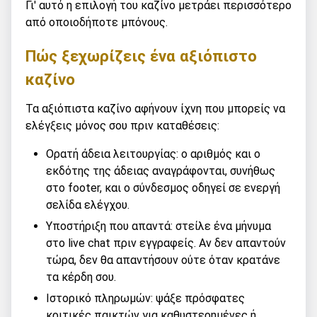
Γι' αυτό η επιλογή του καζίνο μετράει περισσότερο
από οποιοδήποτε μπόνους.
Πώς ξεχωρίζεις ένα αξιόπιστο
καζίνο
Τα αξιόπιστα καζίνο αφήνουν ίχνη που μπορείς να
ελέγξεις μόνος σου πριν καταθέσεις:
Ορατή άδεια λειτουργίας: ο αριθμός και ο
εκδότης της άδειας αναγράφονται, συνήθως
στο footer, και ο σύνδεσμος οδηγεί σε ενεργή
σελίδα ελέγχου.
Υποστήριξη που απαντά: στείλε ένα μήνυμα
στο live chat πριν εγγραφείς. Αν δεν απαντούν
τώρα, δεν θα απαντήσουν ούτε όταν κρατάνε
τα κέρδη σου.
Ιστορικό πληρωμών: ψάξε πρόσφατες
κριτικές παικτών για καθυστερημένες ή