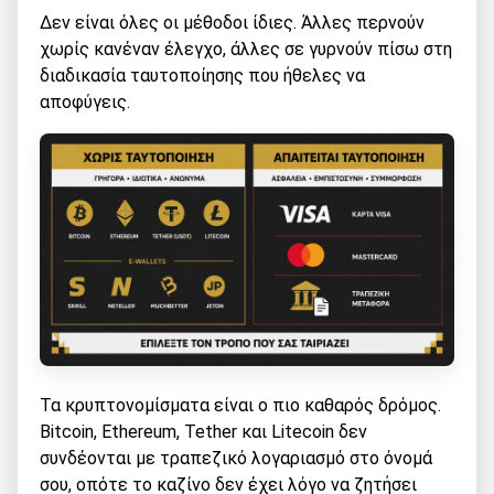
Δεν είναι όλες οι μέθοδοι ίδιες. Άλλες περνούν
χωρίς κανέναν έλεγχο, άλλες σε γυρνούν πίσω στη
διαδικασία ταυτοποίησης που ήθελες να
αποφύγεις.
Τα κρυπτονομίσματα είναι ο πιο καθαρός δρόμος.
Bitcoin, Ethereum, Tether και Litecoin δεν
συνδέονται με τραπεζικό λογαριασμό στο όνομά
σου, οπότε το καζίνο δεν έχει λόγο να ζητήσει