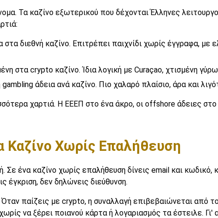
νομα. Τα καζίνο εξωτερικού που δέχονται Έλληνες λειτουργού
ρτιά:
ια στα διεθνή καζίνο. Επιτρέπει παιχνίδι χωρίς έγγραφα, με 
μένη στα crypto καζίνο. Ίδια λογική με Curaçao, χτισμένη γύρ
 gambling άδεια ανά καζίνο. Πιο χαλαρό πλαίσιο, άρα και λι
σότερα χαρτιά. Η ΕΕΕΠ στο ένα άκρο, οι offshore άδειες στο
α Καζίνο Χωρίς Επαλήθευση
. Σε ένα καζίνο χωρίς επαλήθευση δίνεις email και κωδικό, κ
ς έγκριση, δεν δηλώνεις διεύθυνση.
 Όταν παίζεις με crypto, η συναλλαγή επιβεβαιώνεται από το
χωρίς να ξέρει ποιανού κάρτα ή λογαριασμός τα έστειλε. Γι' 