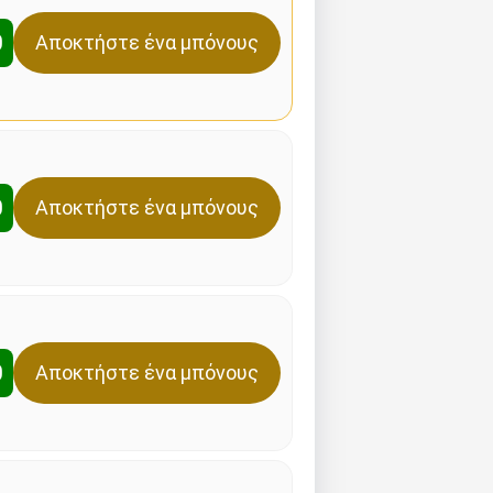
0
Αποκτήστε ένα μπόνους
0
Αποκτήστε ένα μπόνους
0
Αποκτήστε ένα μπόνους