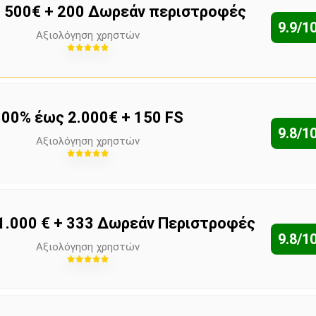
 500€ + 200 Δωρεάν περιστροφές
9.9/1
Αξιολόγηση χρηστών
300% έως 2.000€ + 150 FS
9.8/1
Αξιολόγηση χρηστών
1.000 € + 333 Δωρεάν Περιστροφές
9.8/1
Αξιολόγηση χρηστών