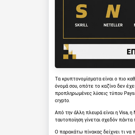
Τα κρυπτονομίσματα είναι ο πιο καθ
όνομά σου, οπότε το καζίνο δεν έχει 
προπληρωμένες λύσεις τύπου Paysaf
crypto.
Από την άλλη πλευρά είναι η Visa, η
ταυτοποίηση γίνεται σχεδόν πάντα 
Ο παρακάτω πίνακας δείχνει τι να 