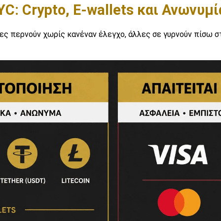
: Crypto, E-wallets και Ανωνυμί
λλες περνούν χωρίς κανέναν έλεγχο, άλλες σε γυρνούν πίσω 