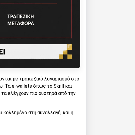
δέονται με τραπεζικό λογαριασμό στο
. Τα e-wallets όπως το Skrill και
 τα ελέγχουν πιο αυστηρά από την
ι κολλημένο στη συναλλαγή, και η