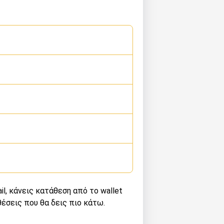
l, κάνεις κατάθεση από το wallet
θέσεις που θα δεις πιο κάτω.