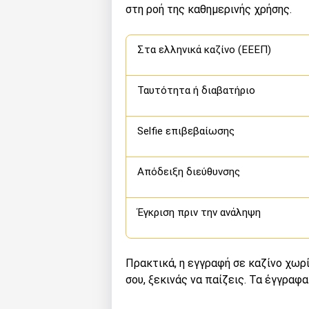
στη ροή της καθημερινής χρήσης.
Στα ελληνικά καζίνο (ΕΕΕΠ)
Ταυτότητα ή διαβατήριο
Selfie επιβεβαίωσης
Απόδειξη διεύθυνσης
Έγκριση πριν την ανάληψη
Πρακτικά, η εγγραφή σε καζίνο χωρί
σου, ξεκινάς να παίζεις. Τα έγγραφ