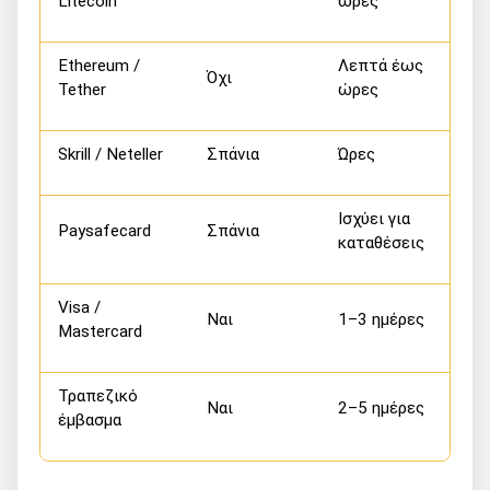
Litecoin
ώρες
Ethereum /
Λεπτά έως
Όχι
Tether
ώρες
Skrill / Neteller
Σπάνια
Ώρες
Ισχύει για
Paysafecard
Σπάνια
καταθέσεις
Visa /
Ναι
1–3 ημέρες
Mastercard
Τραπεζικό
Ναι
2–5 ημέρες
έμβασμα