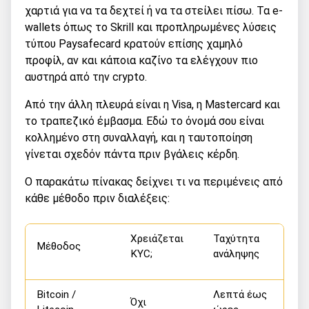
χαρτιά για να τα δεχτεί ή να τα στείλει πίσω. Τα e-
wallets όπως το Skrill και προπληρωμένες λύσεις
τύπου Paysafecard κρατούν επίσης χαμηλό
προφίλ, αν και κάποια καζίνο τα ελέγχουν πιο
αυστηρά από την crypto.
Από την άλλη πλευρά είναι η Visa, η Mastercard και
το τραπεζικό έμβασμα. Εδώ το όνομά σου είναι
κολλημένο στη συναλλαγή, και η ταυτοποίηση
γίνεται σχεδόν πάντα πριν βγάλεις κέρδη.
Ο παρακάτω πίνακας δείχνει τι να περιμένεις από
κάθε μέθοδο πριν διαλέξεις:
Χρειάζεται
Ταχύτητα
Μέθοδος
KYC;
ανάληψης
Bitcoin /
Λεπτά έως
Όχι