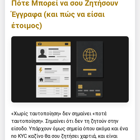
Πότε Μπορεί να σου Ζητήσουν
Έγγραφα (και πώς να είσαι
έτοιμος)
«Χωρίς ταυτοποίηση» δεν σημαίνει «ποτέ
ταυτοποίηση». Σημαίνει ότι δεν τη ζητούν στην
είσοδο. Υπάρχουν όμως σημεία όπου ακόμα και ένα
no KYC καζίνο θα σου ζητήσει χαρτιά, και είναι