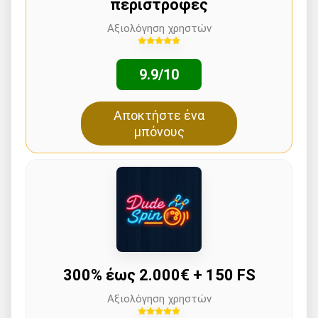
περιστροφές
Αξιολόγηση χρηστών
9.9/10
Αποκτήστε ένα
μπόνους
300% έως 2.000€ + 150 FS
Αξιολόγηση χρηστών