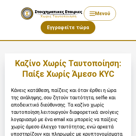
Μενού
Εγγραφείτε τώρα
Καζίνο Χωρίς Ταυτοποίηση:
Παίξε Χωρίς Άμεσο KYC
Κάνεις κατάθεση, παίζεις και όταν έρθει η ώρα
της ανάληψης, σου ζητούν ταυτότητα, selfie και
αποδεικτικό διεύθυνσης. Τα καζίνο χωρίς
ταυτοποίηση λειτουργούν διαφορετικά: ανοίγεις
λογαριασμό με ένα email και μπορείς να παίξεις
χωρίς άμεσο έλεγχο ταυτότητας, ενώ αρκετά
υποστηρίζουν και πληρωμές με κρυπτονομίσματα.