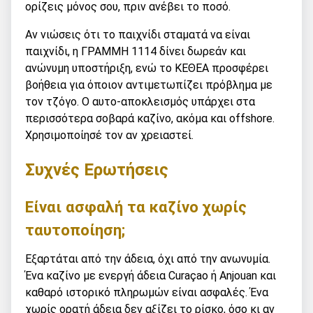
ορίζεις μόνος σου, πριν ανέβει το ποσό.
Αν νιώσεις ότι το παιχνίδι σταματά να είναι
παιχνίδι, η ΓΡΑΜΜΗ 1114 δίνει δωρεάν και
ανώνυμη υποστήριξη, ενώ το ΚΕΘΕΑ προσφέρει
βοήθεια για όποιον αντιμετωπίζει πρόβλημα με
τον τζόγο. Ο αυτο-αποκλεισμός υπάρχει στα
περισσότερα σοβαρά καζίνο, ακόμα και offshore.
Χρησιμοποίησέ τον αν χρειαστεί.
Συχνές Ερωτήσεις
Είναι ασφαλή τα καζίνο χωρίς
ταυτοποίηση;
Εξαρτάται από την άδεια, όχι από την ανωνυμία.
Ένα καζίνο με ενεργή άδεια Curaçao ή Anjouan και
καθαρό ιστορικό πληρωμών είναι ασφαλές. Ένα
χωρίς ορατή άδεια δεν αξίζει το ρίσκο, όσο κι αν