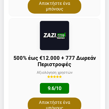
Αποκτήστε ένα
μπόνους
500% έως €12.000 + 777 Δωρεάν
Περιστροφές
Αξιολόγηση χρηστών
9.6/10
Αποκτήστε ένα
μπόνους