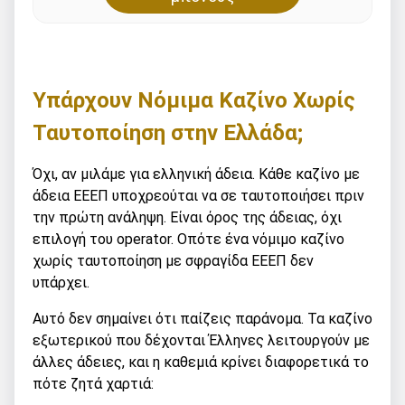
Υπάρχουν Νόμιμα Καζίνο Χωρίς
Ταυτοποίηση στην Ελλάδα;
Όχι, αν μιλάμε για ελληνική άδεια. Κάθε καζίνο με
άδεια ΕΕΕΠ υποχρεούται να σε ταυτοποιήσει πριν
την πρώτη ανάληψη. Είναι όρος της άδειας, όχι
επιλογή του operator. Οπότε ένα νόμιμο καζίνο
χωρίς ταυτοποίηση με σφραγίδα ΕΕΕΠ δεν
υπάρχει.
Αυτό δεν σημαίνει ότι παίζεις παράνομα. Τα καζίνο
εξωτερικού που δέχονται Έλληνες λειτουργούν με
άλλες άδειες, και η καθεμιά κρίνει διαφορετικά το
πότε ζητά χαρτιά: