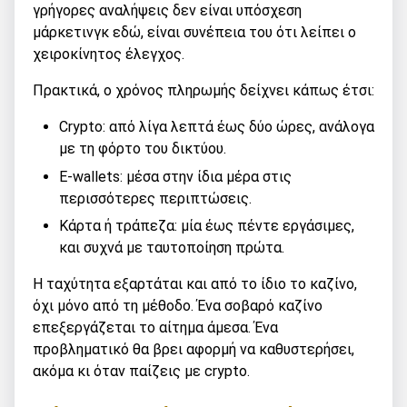
γρήγορες αναλήψεις δεν είναι υπόσχεση
μάρκετινγκ εδώ, είναι συνέπεια του ότι λείπει ο
χειροκίνητος έλεγχος.
Πρακτικά, ο χρόνος πληρωμής δείχνει κάπως έτσι:
Crypto: από λίγα λεπτά έως δύο ώρες, ανάλογα
με τη φόρτο του δικτύου.
E-wallets: μέσα στην ίδια μέρα στις
περισσότερες περιπτώσεις.
Κάρτα ή τράπεζα: μία έως πέντε εργάσιμες,
και συχνά με ταυτοποίηση πρώτα.
Η ταχύτητα εξαρτάται και από το ίδιο το καζίνο,
όχι μόνο από τη μέθοδο. Ένα σοβαρό καζίνο
επεξεργάζεται το αίτημα άμεσα. Ένα
προβληματικό θα βρει αφορμή να καθυστερήσει,
ακόμα κι όταν παίζεις με crypto.