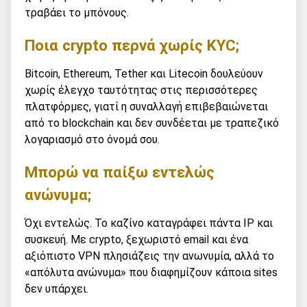
τραβάει το μπόνους.
Ποια crypto περνά χωρίς KYC;
Bitcoin, Ethereum, Tether και Litecoin δουλεύουν
χωρίς έλεγχο ταυτότητας στις περισσότερες
πλατφόρμες, γιατί η συναλλαγή επιβεβαιώνεται
από το blockchain και δεν συνδέεται με τραπεζικό
λογαριασμό στο όνομά σου.
Μπορώ να παίξω εντελώς
ανώνυμα;
Όχι εντελώς. Το καζίνο καταγράφει πάντα IP και
συσκευή. Με crypto, ξεχωριστό email και ένα
αξιόπιστο VPN πλησιάζεις την ανωνυμία, αλλά το
«απόλυτα ανώνυμα» που διαφημίζουν κάποια sites
δεν υπάρχει.