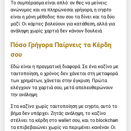
Το συμπέρασμα είναι απλό: αν θες να μείνεις
ανώνυμος και να πληρώνεσαι γρήγορα, η crypto
είναι η μόνη μέθοδος που σου τα δίνει και τα δύο
μαζί. Οι κάρτες βολεύουν για κατάθεση, αλλά για
ανάληψη χωρίς χαρτιά δεν κάνουν δουλειά.
Πόσο Γρήγορα Παίρνεις τα Κέρδη
σου
Εδώ είναι η πραγματική διαφορά. Σε ένα καζίνο με
ταυτοποίηση, ο χρόνος δεν χάνεται στη μεταφορά
των χρημάτων, χάνεται στην έγκριση. Πρώτα
ελέγχουν τα χαρτιά σου, μετά απελευθερώνουν
την ανάληψη.
Στα καζίνο χωρίς ταυτοποίηση με crypto, αυτό το
βήμα δεν υπάρχει. Ζητάς ανάληψη, το καζίνο
στέλνει τα κέρδη στο wallet σου, και το blockchain
τα επιβεβαιώνει χωρίς να περιμένει κανέναν. Οι