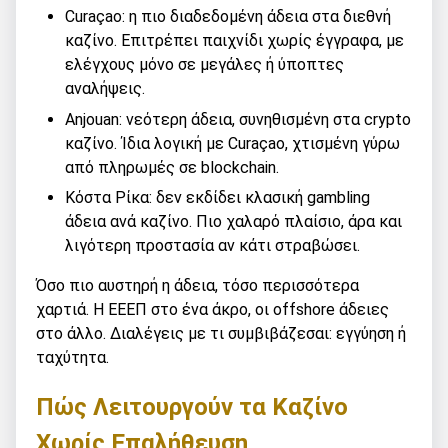
Curaçao: η πιο διαδεδομένη άδεια στα διεθνή
καζίνο. Επιτρέπει παιχνίδι χωρίς έγγραφα, με
ελέγχους μόνο σε μεγάλες ή ύποπτες
αναλήψεις.
Anjouan: νεότερη άδεια, συνηθισμένη στα crypto
καζίνο. Ίδια λογική με Curaçao, χτισμένη γύρω
από πληρωμές σε blockchain.
Κόστα Ρίκα: δεν εκδίδει κλασική gambling
άδεια ανά καζίνο. Πιο χαλαρό πλαίσιο, άρα και
λιγότερη προστασία αν κάτι στραβώσει.
Όσο πιο αυστηρή η άδεια, τόσο περισσότερα
χαρτιά. Η ΕΕΕΠ στο ένα άκρο, οι offshore άδειες
στο άλλο. Διαλέγεις με τι συμβιβάζεσαι: εγγύηση ή
ταχύτητα.
Πώς Λειτουργούν τα Καζίνο
Χωρίς Επαλήθευση