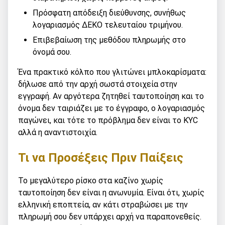
Πρόσφατη απόδειξη διεύθυνσης, συνήθως
λογαριασμός ΔΕΚΟ τελευταίου τριμήνου.
Επιβεβαίωση της μεθόδου πληρωμής στο
όνομά σου.
Ένα πρακτικό κόλπο που γλιτώνει μπλοκαρίσματα:
δήλωσε από την αρχή σωστά στοιχεία στην
εγγραφή. Αν αργότερα ζητηθεί ταυτοποίηση και το
όνομα δεν ταιριάζει με το έγγραφο, ο λογαριασμός
παγώνει, και τότε το πρόβλημα δεν είναι το KYC
αλλά η αναντιστοιχία.
Τι να Προσέξεις Πριν Παίξεις
Το μεγαλύτερο ρίσκο στα καζίνο χωρίς
ταυτοποίηση δεν είναι η ανωνυμία. Είναι ότι, χωρίς
ελληνική εποπτεία, αν κάτι στραβώσει με την
πληρωμή σου δεν υπάρχει αρχή να παραπονεθείς.