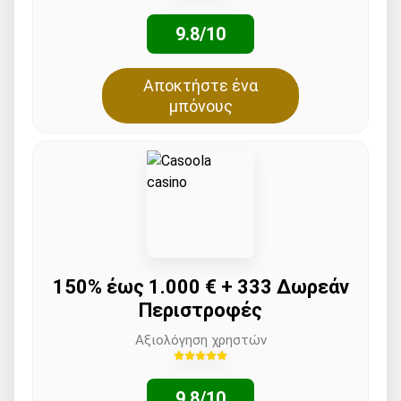
9.8/10
Αποκτήστε ένα
μπόνους
150% έως 1.000 € + 333 Δωρεάν
Περιστροφές
Αξιολόγηση χρηστών
9.8/10