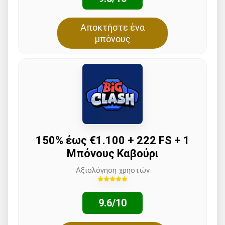
Αποκτήστε ένα
μπόνους
150% έως €1.100 + 222 FS + 1
Μπόνους Καβούρι
Αξιολόγηση χρηστών
9.6/10