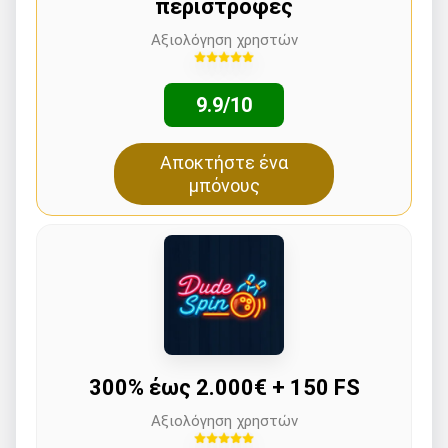
περιστροφές
Αξιολόγηση χρηστών
9.9/10
Αποκτήστε ένα
μπόνους
300% έως 2.000€ + 150 FS
Αξιολόγηση χρηστών