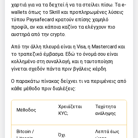
χαρτιά για να τα δεχτεί ή να τα στείλει πίσω. Τα e-
wallets όπως το Skrill και προπληρωμένες λύσεις
τύπου Paysafecard κρατούν επίσης χαμηλό
προφίλ, αν και κάποια καζίνο τα ελέγχουν πιο
αυστηρά από την crypto.
Από την άλλη πλευρά είναι η Visa, η Mastercard και
το τραπεζικό έμβασμα. Εδώ το όνομά σου είναι
κολλημένο στη συναλλαγή, και η ταυτοποίηση
γίνεται σχεδόν πάντα πριν βγάλεις κέρδη.
Ο παρακάτω πίνακας δείχνει τι να περιμένεις από
κάθε μέθοδο πριν διαλέξεις:
Χρειάζεται
Ταχύτητα
Μέθοδος
KYC;
ανάληψης
Bitcoin /
Λεπτά έως
Όχι