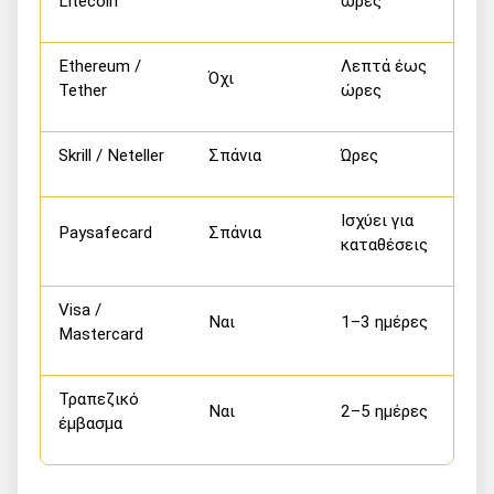
Litecoin
ώρες
Ethereum /
Λεπτά έως
Όχι
Tether
ώρες
Skrill / Neteller
Σπάνια
Ώρες
Ισχύει για
Paysafecard
Σπάνια
καταθέσεις
Visa /
Ναι
1–3 ημέρες
Mastercard
Τραπεζικό
Ναι
2–5 ημέρες
έμβασμα