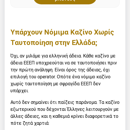
Υπάρχουν Νόμιμα Καζίνο Χωρίς
Ταυτοποίηση στην Ελλάδα;
Όχι, αν μιλάμε για ελληνική άδεια. Κάθε καζίνο με
άδεια ΕΕΕΠ υποχρεούται να σε ταυτοποιήσει πριν
την πρώτη ανάληψη. Είναι όρος της άδειας, όχι
επιλογή του operator. Οπότε ένα νόμιμο καζίνο
χωρίς ταυτοποίηση με σφραγίδα ΕΕΕΠ δεν
υπάρχει.
Αυτό δεν σημαίνει ότι παίζεις παράνομα. Τα καζίνο
εξωτερικού που δέχονται Έλληνες λειτουργούν με
άλλες άδειες, και η καθεμιά κρίνει διαφορετικά το
πότε ζητά χαρτιά: