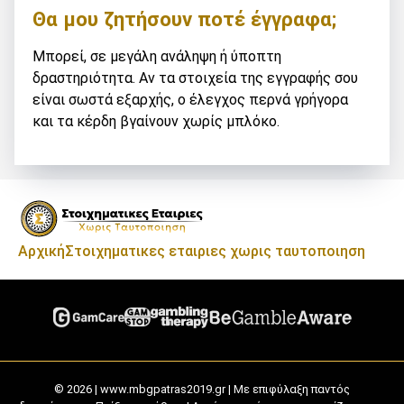
Θα μου ζητήσουν ποτέ έγγραφα;
Μπορεί, σε μεγάλη ανάληψη ή ύποπτη
δραστηριότητα. Αν τα στοιχεία της εγγραφής σου
είναι σωστά εξαρχής, ο έλεγχος περνά γρήγορα
και τα κέρδη βγαίνουν χωρίς μπλόκο.
Αρχική
Στοιχηματικες εταιριες χωρις ταυτοποιηση
© 2026 | www.mbgpatras2019.gr | Με επιφύλαξη παντός