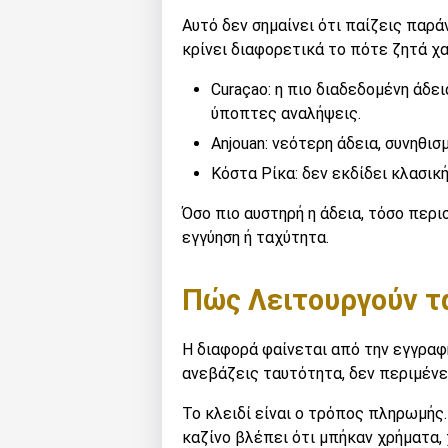
Αυτό δεν σημαίνει ότι παίζεις παρά
κρίνει διαφορετικά το πότε ζητά χα
Curaçao: η πιο διαδεδομένη άδε
ύποπτες αναλήψεις.
Anjouan: νεότερη άδεια, συνηθισ
Κόστα Ρίκα: δεν εκδίδει κλασική
Όσο πιο αυστηρή η άδεια, τόσο περισ
εγγύηση ή ταχύτητα.
Πώς Λειτουργούν τ
Η διαφορά φαίνεται από την εγγραφή
ανεβάζεις ταυτότητα, δεν περιμένει
Το κλειδί είναι ο τρόπος πληρωμής.
καζίνο βλέπει ότι μπήκαν χρήματα, 