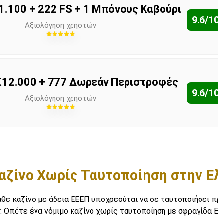
1.100 + 222 FS + 1 Μπόνους Καβούρι
9.6/1
Αξιολόγηση χρηστών
€12.000 + 777 Δωρεάν Περιστροφές
9.6/1
Αξιολόγηση χρηστών
αζίνο Χωρίς Ταυτοποίηση στην Ε
 Κάθε καζίνο με άδεια ΕΕΕΠ υποχρεούται να σε ταυτοποιήσει π
or. Οπότε ένα νόμιμο καζίνο χωρίς ταυτοποίηση με σφραγίδα 