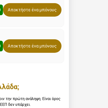
0
Αποκτήστε ένα μπόνους
0
Αποκτήστε ένα μπόνους
λλάδα;
ριν την πρώτη ανάληψη. Είναι όρος
ΕΕΕΠ δεν υπάρχει.