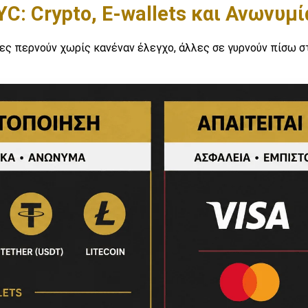
: Crypto, E-wallets και Ανωνυμί
λλες περνούν χωρίς κανέναν έλεγχο, άλλες σε γυρνούν πίσω 