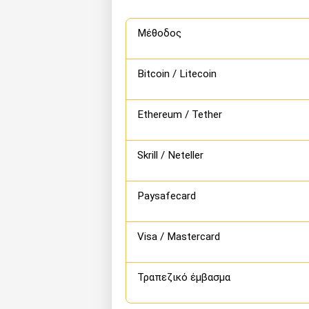
Μέθοδος
Bitcoin / Litecoin
Ethereum / Tether
Skrill / Neteller
Paysafecard
Visa / Mastercard
Τραπεζικό έμβασμα