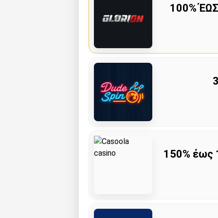
100% ΈΩΣ
150% έως 