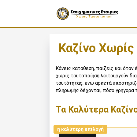
Καζίνο Χωρίς
Κάνεις κατάθεση, παίζεις και όταν 
χωρίς ταυτοποίηση λειτουργούν διαφ
ταυτότητας, ενώ αρκετά υποστηρίζ
πληρωμής δέχονται, πόσο γρήγορα 
Τα Καλύτερα Καζίν
η καλύτερη επιλογή