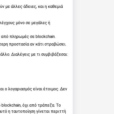
ν με άλλες άδειες, και η καθεμιά
ελέγχους μόνο σε μεγάλες ή
ω από πληρωμές σε blockchain.
γότερη προστασία αν κάτι στραβώσει.
 άλλο. Διαλέγεις με τι συμβιβάζεσαι:
αι ο λογαριασμός είναι έτοιμος. Δεν
 blockchain, όχι από τράπεζα. Το
αυτό η ταυτοποίηση γίνεται περιττή