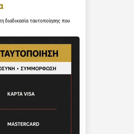
α
στη διαδικασία ταυτοποίησης που