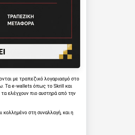
δέονται με τραπεζικό λογαριασμό στο
. Τα e-wallets όπως το Skrill και
 τα ελέγχουν πιο αυστηρά από την
ι κολλημένο στη συναλλαγή, και η