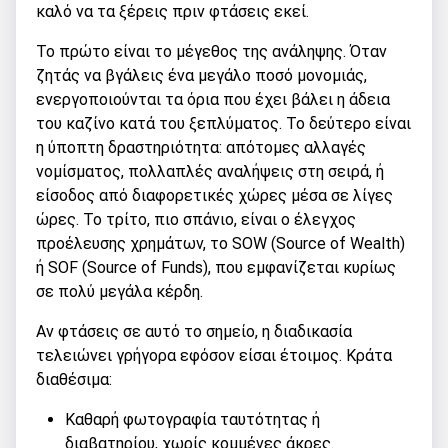
καλό να τα ξέρεις πριν φτάσεις εκεί.
Το πρώτο είναι το μέγεθος της ανάληψης. Όταν
ζητάς να βγάλεις ένα μεγάλο ποσό μονομιάς,
ενεργοποιούνται τα όρια που έχει βάλει η άδεια
του καζίνο κατά του ξεπλύματος. Το δεύτερο είναι
η ύποπτη δραστηριότητα: απότομες αλλαγές
νομίσματος, πολλαπλές αναλήψεις στη σειρά, ή
είσοδος από διαφορετικές χώρες μέσα σε λίγες
ώρες. Το τρίτο, πιο σπάνιο, είναι ο έλεγχος
προέλευσης χρημάτων, το SOW (Source of Wealth)
ή SOF (Source of Funds), που εμφανίζεται κυρίως
σε πολύ μεγάλα κέρδη.
Αν φτάσεις σε αυτό το σημείο, η διαδικασία
τελειώνει γρήγορα εφόσον είσαι έτοιμος. Κράτα
διαθέσιμα:
Καθαρή φωτογραφία ταυτότητας ή
διαβατηρίου, χωρίς κομμένες άκρες.