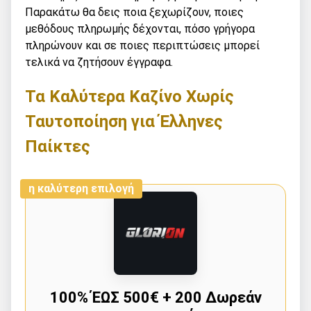
Παρακάτω θα δεις ποια ξεχωρίζουν, ποιες
μεθόδους πληρωμής δέχονται, πόσο γρήγορα
πληρώνουν και σε ποιες περιπτώσεις μπορεί
τελικά να ζητήσουν έγγραφα.
Τα Καλύτερα Καζίνο Χωρίς
Ταυτοποίηση για Έλληνες
Παίκτες
η καλύτερη επιλογή
100% ΈΩΣ 500€ + 200 Δωρεάν