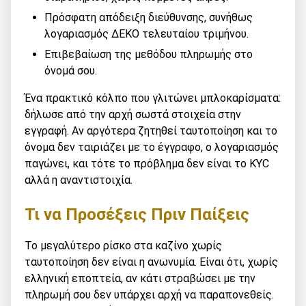
Πρόσφατη απόδειξη διεύθυνσης, συνήθως
λογαριασμός ΔΕΚΟ τελευταίου τριμήνου.
Επιβεβαίωση της μεθόδου πληρωμής στο
όνομά σου.
Ένα πρακτικό κόλπο που γλιτώνει μπλοκαρίσματα:
δήλωσε από την αρχή σωστά στοιχεία στην
εγγραφή. Αν αργότερα ζητηθεί ταυτοποίηση και το
όνομα δεν ταιριάζει με το έγγραφο, ο λογαριασμός
παγώνει, και τότε το πρόβλημα δεν είναι το KYC
αλλά η αναντιστοιχία.
Τι να Προσέξεις Πριν Παίξεις
Το μεγαλύτερο ρίσκο στα καζίνο χωρίς
ταυτοποίηση δεν είναι η ανωνυμία. Είναι ότι, χωρίς
ελληνική εποπτεία, αν κάτι στραβώσει με την
πληρωμή σου δεν υπάρχει αρχή να παραπονεθείς.