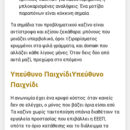
μπλοκαρισμένες αναλήψεις. Ένα μοτίβο
παραπόνων είναι κόκκινη σημαία.
Τα σημάδια του προβληματικού καζίνο είναι
αντίστροφα και εξίσου ξεκάθαρα: μπόνους που
μοιάζει υπερβολικό, όροι τζιραρίσματος
κρυμμένοι στα ψιλά γράμματα, και domain που
αλλάζει κάθε λίγους μήνες. Όταν δεις δύο από
αυτά μαζί, προχώρα στο επόμενο.
Υπεύθυνο ΠαιχνίδιΥπεύθυνο
Παιχνίδι
Η ανωνυμία έχει ένα κρυφό κόστος: όταν κανείς
δεν σε ελέγχει, ο μόνος που βάζει όρια είσαι εσύ.
Τα καζίνο χωρίς ταυτοποίηση σπάνια διαθέτουν τα
εργαλεία προστασίας που επιβάλλει η ΕΕΕΠ,
οπότε το όριο κατάθεσης και το διάλειμμα τα