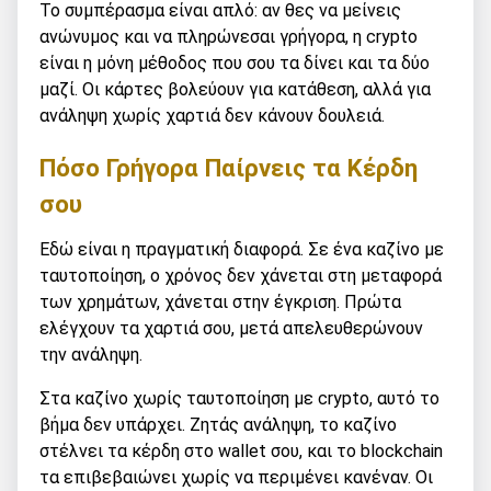
Το συμπέρασμα είναι απλό: αν θες να μείνεις
ανώνυμος και να πληρώνεσαι γρήγορα, η crypto
είναι η μόνη μέθοδος που σου τα δίνει και τα δύο
μαζί. Οι κάρτες βολεύουν για κατάθεση, αλλά για
ανάληψη χωρίς χαρτιά δεν κάνουν δουλειά.
Πόσο Γρήγορα Παίρνεις τα Κέρδη
σου
Εδώ είναι η πραγματική διαφορά. Σε ένα καζίνο με
ταυτοποίηση, ο χρόνος δεν χάνεται στη μεταφορά
των χρημάτων, χάνεται στην έγκριση. Πρώτα
ελέγχουν τα χαρτιά σου, μετά απελευθερώνουν
την ανάληψη.
Στα καζίνο χωρίς ταυτοποίηση με crypto, αυτό το
βήμα δεν υπάρχει. Ζητάς ανάληψη, το καζίνο
στέλνει τα κέρδη στο wallet σου, και το blockchain
τα επιβεβαιώνει χωρίς να περιμένει κανέναν. Οι