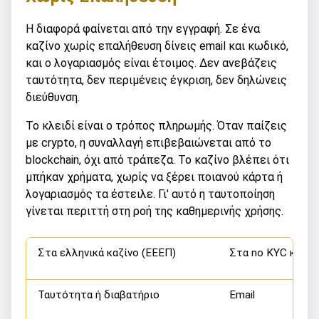
Η διαφορά φαίνεται από την εγγραφή. Σε ένα
καζίνο χωρίς επαλήθευση δίνεις email και κωδικό,
και ο λογαριασμός είναι έτοιμος. Δεν ανεβάζεις
ταυτότητα, δεν περιμένεις έγκριση, δεν δηλώνεις
διεύθυνση.
Το κλειδί είναι ο τρόπος πληρωμής. Όταν παίζεις
με crypto, η συναλλαγή επιβεβαιώνεται από το
blockchain, όχι από τράπεζα. Το καζίνο βλέπει ότι
μπήκαν χρήματα, χωρίς να ξέρει ποιανού κάρτα ή
λογαριασμός τα έστειλε. Γι' αυτό η ταυτοποίηση
γίνεται περιττή στη ροή της καθημερινής χρήσης.
Στα ελληνικά καζίνο (ΕΕΕΠ)
Στα no KYC καζίν
Ταυτότητα ή διαβατήριο
Email