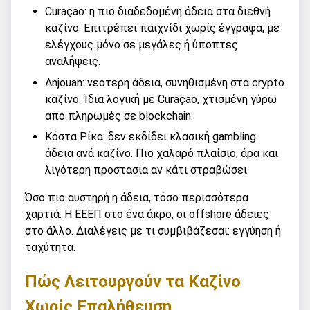
Curaçao: η πιο διαδεδομένη άδεια στα διεθνή
καζίνο. Επιτρέπει παιχνίδι χωρίς έγγραφα, με
ελέγχους μόνο σε μεγάλες ή ύποπτες
αναλήψεις.
Anjouan: νεότερη άδεια, συνηθισμένη στα crypto
καζίνο. Ίδια λογική με Curaçao, χτισμένη γύρω
από πληρωμές σε blockchain.
Κόστα Ρίκα: δεν εκδίδει κλασική gambling
άδεια ανά καζίνο. Πιο χαλαρό πλαίσιο, άρα και
λιγότερη προστασία αν κάτι στραβώσει.
Όσο πιο αυστηρή η άδεια, τόσο περισσότερα
χαρτιά. Η ΕΕΕΠ στο ένα άκρο, οι offshore άδειες
στο άλλο. Διαλέγεις με τι συμβιβάζεσαι: εγγύηση ή
ταχύτητα.
Πώς Λειτουργούν τα Καζίνο
Χωρίς Επαλήθευση