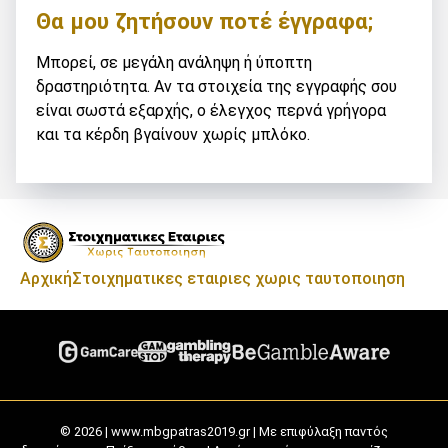
Θα μου ζητήσουν ποτέ έγγραφα;
Μπορεί, σε μεγάλη ανάληψη ή ύποπτη
δραστηριότητα. Αν τα στοιχεία της εγγραφής σου
είναι σωστά εξαρχής, ο έλεγχος περνά γρήγορα
και τα κέρδη βγαίνουν χωρίς μπλόκο.
Αρχική
Στοιχηματικες εταιριες χωρις ταυτοποιηση
© 2026 | www.mbgpatras2019.gr | Με επιφύλαξη παντός