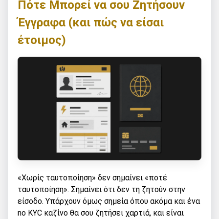
Πότε Μπορεί να σου Ζητήσουν
Έγγραφα (και πώς να είσαι
έτοιμος)
«Χωρίς ταυτοποίηση» δεν σημαίνει «ποτέ
ταυτοποίηση». Σημαίνει ότι δεν τη ζητούν στην
είσοδο. Υπάρχουν όμως σημεία όπου ακόμα και ένα
no KYC καζίνο θα σου ζητήσει χαρτιά, και είναι