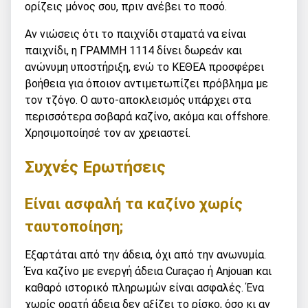
ορίζεις μόνος σου, πριν ανέβει το ποσό.
Αν νιώσεις ότι το παιχνίδι σταματά να είναι
παιχνίδι, η ΓΡΑΜΜΗ 1114 δίνει δωρεάν και
ανώνυμη υποστήριξη, ενώ το ΚΕΘΕΑ προσφέρει
βοήθεια για όποιον αντιμετωπίζει πρόβλημα με
τον τζόγο. Ο αυτο-αποκλεισμός υπάρχει στα
περισσότερα σοβαρά καζίνο, ακόμα και offshore.
Χρησιμοποίησέ τον αν χρειαστεί.
Συχνές Ερωτήσεις
Είναι ασφαλή τα καζίνο χωρίς
ταυτοποίηση;
Εξαρτάται από την άδεια, όχι από την ανωνυμία.
Ένα καζίνο με ενεργή άδεια Curaçao ή Anjouan και
καθαρό ιστορικό πληρωμών είναι ασφαλές. Ένα
χωρίς ορατή άδεια δεν αξίζει το ρίσκο, όσο κι αν