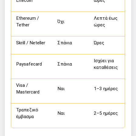
Litecoin
ώρες
Ethereum /
Λεπτά έως
Όχι
Tether
ώρες
Skrill / Neteller
Σπάνια
Ώρες
Ισχύει για
Paysafecard
Σπάνια
καταθέσεις
Visa /
Ναι
1–3 ημέρες
Mastercard
Τραπεζικό
Ναι
2–5 ημέρες
έμβασμα