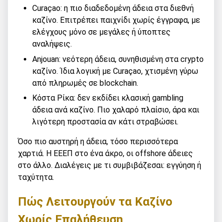
Curaçao: η πιο διαδεδομένη άδεια στα διεθνή
καζίνο. Επιτρέπει παιχνίδι χωρίς έγγραφα, με
ελέγχους μόνο σε μεγάλες ή ύποπτες
αναλήψεις.
Anjouan: νεότερη άδεια, συνηθισμένη στα crypto
καζίνο. Ίδια λογική με Curaçao, χτισμένη γύρω
από πληρωμές σε blockchain.
Κόστα Ρίκα: δεν εκδίδει κλασική gambling
άδεια ανά καζίνο. Πιο χαλαρό πλαίσιο, άρα και
λιγότερη προστασία αν κάτι στραβώσει.
Όσο πιο αυστηρή η άδεια, τόσο περισσότερα
χαρτιά. Η ΕΕΕΠ στο ένα άκρο, οι offshore άδειες
στο άλλο. Διαλέγεις με τι συμβιβάζεσαι: εγγύηση ή
ταχύτητα.
Πώς Λειτουργούν τα Καζίνο
Χωρίς Επαλήθευση