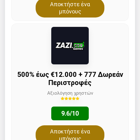
Αποκτήστε ένα
μπόνους
500% έως €12.000 + 777 Δωρεάν
Περιστροφές
Αξιολόγηση χρηστών
9.6/10
Αποκτήστε ένα
μπόνους