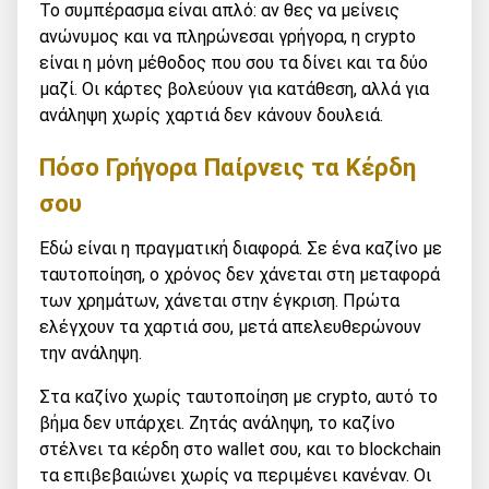
Το συμπέρασμα είναι απλό: αν θες να μείνεις
ανώνυμος και να πληρώνεσαι γρήγορα, η crypto
είναι η μόνη μέθοδος που σου τα δίνει και τα δύο
μαζί. Οι κάρτες βολεύουν για κατάθεση, αλλά για
ανάληψη χωρίς χαρτιά δεν κάνουν δουλειά.
Πόσο Γρήγορα Παίρνεις τα Κέρδη
σου
Εδώ είναι η πραγματική διαφορά. Σε ένα καζίνο με
ταυτοποίηση, ο χρόνος δεν χάνεται στη μεταφορά
των χρημάτων, χάνεται στην έγκριση. Πρώτα
ελέγχουν τα χαρτιά σου, μετά απελευθερώνουν
την ανάληψη.
Στα καζίνο χωρίς ταυτοποίηση με crypto, αυτό το
βήμα δεν υπάρχει. Ζητάς ανάληψη, το καζίνο
στέλνει τα κέρδη στο wallet σου, και το blockchain
τα επιβεβαιώνει χωρίς να περιμένει κανέναν. Οι