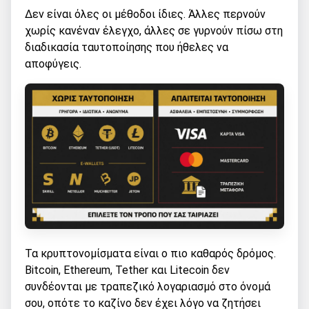
Δεν είναι όλες οι μέθοδοι ίδιες. Άλλες περνούν
χωρίς κανέναν έλεγχο, άλλες σε γυρνούν πίσω στη
διαδικασία ταυτοποίησης που ήθελες να
αποφύγεις.
Τα κρυπτονομίσματα είναι ο πιο καθαρός δρόμος.
Bitcoin, Ethereum, Tether και Litecoin δεν
συνδέονται με τραπεζικό λογαριασμό στο όνομά
σου, οπότε το καζίνο δεν έχει λόγο να ζητήσει