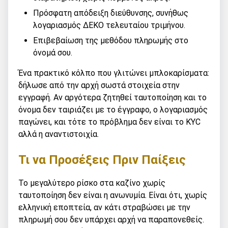
Πρόσφατη απόδειξη διεύθυνσης, συνήθως
λογαριασμός ΔΕΚΟ τελευταίου τριμήνου.
Επιβεβαίωση της μεθόδου πληρωμής στο
όνομά σου.
Ένα πρακτικό κόλπο που γλιτώνει μπλοκαρίσματα:
δήλωσε από την αρχή σωστά στοιχεία στην
εγγραφή. Αν αργότερα ζητηθεί ταυτοποίηση και το
όνομα δεν ταιριάζει με το έγγραφο, ο λογαριασμός
παγώνει, και τότε το πρόβλημα δεν είναι το KYC
αλλά η αναντιστοιχία.
Τι να Προσέξεις Πριν Παίξεις
Το μεγαλύτερο ρίσκο στα καζίνο χωρίς
ταυτοποίηση δεν είναι η ανωνυμία. Είναι ότι, χωρίς
ελληνική εποπτεία, αν κάτι στραβώσει με την
πληρωμή σου δεν υπάρχει αρχή να παραπονεθείς.