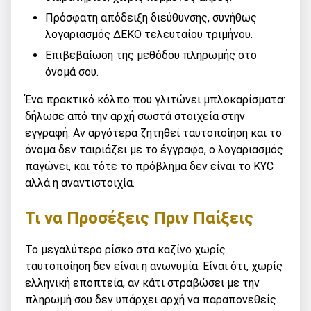
Πρόσφατη απόδειξη διεύθυνσης, συνήθως
λογαριασμός ΔΕΚΟ τελευταίου τριμήνου.
Επιβεβαίωση της μεθόδου πληρωμής στο
όνομά σου.
Ένα πρακτικό κόλπο που γλιτώνει μπλοκαρίσματα:
δήλωσε από την αρχή σωστά στοιχεία στην
εγγραφή. Αν αργότερα ζητηθεί ταυτοποίηση και το
όνομα δεν ταιριάζει με το έγγραφο, ο λογαριασμός
παγώνει, και τότε το πρόβλημα δεν είναι το KYC
αλλά η αναντιστοιχία.
Τι να Προσέξεις Πριν Παίξεις
Το μεγαλύτερο ρίσκο στα καζίνο χωρίς
ταυτοποίηση δεν είναι η ανωνυμία. Είναι ότι, χωρίς
ελληνική εποπτεία, αν κάτι στραβώσει με την
πληρωμή σου δεν υπάρχει αρχή να παραπονεθείς.