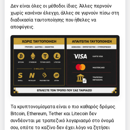
Δεν είναι όλες οι μέθοδοι ίδιες. Άλλες περνούν
χωρίς κανέναν έλεγχο, άλλες σε γυρνούν πίσω στη
διαδικασία ταυτοποίησης που ήθελες να
αποφύγεις.
Τα κρυπτονομίσματα είναι ο πιο καθαρός δρόμος.
Bitcoin, Ethereum, Tether και Litecoin δεν
συνδέονται με τραπεζικό λογαριασμό στο όνομά
σου, οπότε το καζίνο δεν έχει λόγο να ζητήσει