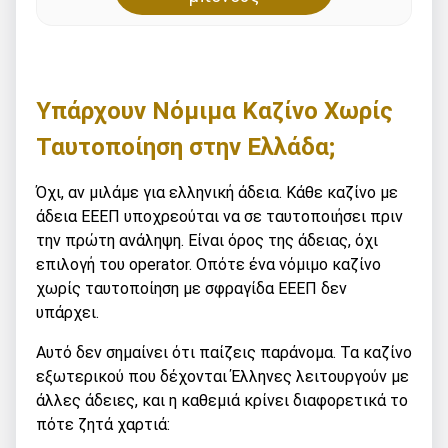
Υπάρχουν Νόμιμα Καζίνο Χωρίς
Ταυτοποίηση στην Ελλάδα;
Όχι, αν μιλάμε για ελληνική άδεια. Κάθε καζίνο με
άδεια ΕΕΕΠ υποχρεούται να σε ταυτοποιήσει πριν
την πρώτη ανάληψη. Είναι όρος της άδειας, όχι
επιλογή του operator. Οπότε ένα νόμιμο καζίνο
χωρίς ταυτοποίηση με σφραγίδα ΕΕΕΠ δεν
υπάρχει.
Αυτό δεν σημαίνει ότι παίζεις παράνομα. Τα καζίνο
εξωτερικού που δέχονται Έλληνες λειτουργούν με
άλλες άδειες, και η καθεμιά κρίνει διαφορετικά το
πότε ζητά χαρτιά: