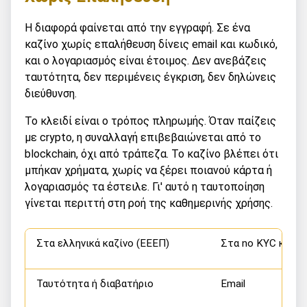
Η διαφορά φαίνεται από την εγγραφή. Σε ένα
καζίνο χωρίς επαλήθευση δίνεις email και κωδικό,
και ο λογαριασμός είναι έτοιμος. Δεν ανεβάζεις
ταυτότητα, δεν περιμένεις έγκριση, δεν δηλώνεις
διεύθυνση.
Το κλειδί είναι ο τρόπος πληρωμής. Όταν παίζεις
με crypto, η συναλλαγή επιβεβαιώνεται από το
blockchain, όχι από τράπεζα. Το καζίνο βλέπει ότι
μπήκαν χρήματα, χωρίς να ξέρει ποιανού κάρτα ή
λογαριασμός τα έστειλε. Γι' αυτό η ταυτοποίηση
γίνεται περιττή στη ροή της καθημερινής χρήσης.
Στα ελληνικά καζίνο (ΕΕΕΠ)
Στα no KYC καζίν
Ταυτότητα ή διαβατήριο
Email