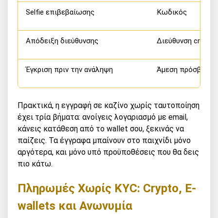
Selfie επιβεβαίωσης
Κωδικός
Απόδειξη διεύθυνσης
Διεύθυνση crypto 
Έγκριση πριν την ανάληψη
Άμεση πρόσβαση
Πρακτικά, η εγγραφή σε καζίνο χωρίς ταυτοποίηση
έχει τρία βήματα: ανοίγεις λογαριασμό με email,
κάνεις κατάθεση από το wallet σου, ξεκινάς να
παίζεις. Τα έγγραφα μπαίνουν στο παιχνίδι μόνο
αργότερα, και μόνο υπό προϋποθέσεις που θα δεις
πιο κάτω.
Πληρωμές Χωρίς KYC: Crypto, E-
wallets και Ανωνυμία