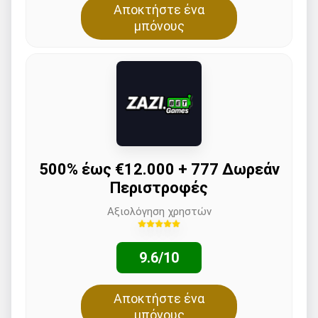
Αποκτήστε ένα
μπόνους
500% έως €12.000 + 777 Δωρεάν
Περιστροφές
Αξιολόγηση χρηστών
9.6/10
Αποκτήστε ένα
μπόνους