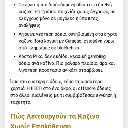
Curaçao: η πιο διαδεδομένη άδεια στα διεθνή
καζίνο. Επιτρέπει παιχνίδι χωρίς έγγραφα, με
ελέγχους μόνο σε μεγάλες ή ύποπτες
αναλήψεις.
Anjouan: νεότερη άδεια, συνηθισμένη στα crypto
καζίνο. Ίδια λογική με Curaçao, χτισμένη γύρω
από πληρωμές σε blockchain.
Κόστα Ρίκα: δεν εκδίδει κλασική gambling
άδεια ανά καζίνο. Πιο χαλαρό πλαίσιο, άρα και
λιγότερη προστασία αν κάτι στραβώσει.
Όσο πιο αυστηρή η άδεια, τόσο περισσότερα
χαρτιά. Η ΕΕΕΠ στο ένα άκρο, οι offshore άδειες
στο άλλο. Διαλέγεις με τι συμβιβάζεσαι: εγγύηση ή
ταχύτητα.
Πώς Λειτουργούν τα Καζίνο
Χωρίς Επαλήθευση