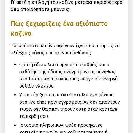
Γι' αυτό η επιλογή του καζίνο μετράει περισσότερο
από οποιοδήποτε μπόνους.
Πώς ξεχωρίζεις ένα αξιόπιστο
καζίνο
Τα αξιόπιστα καζίνο αφήνουν ίχνη που μπορείς να
ελέγξεις μόνος σου πριν καταθέσεις:
Ορατή άδεια λειτουργίας: ο αριθμός και ο
εκδότης της άδειας αναγράφονται, συνήθως
στο footer, και ο σύνδεσμος οδηγεί σε ενεργή
σελίδα ελέγχου.
Υποστήριξη που απαντά: στείλε ένα μήνυμα
στο live chat πριν εγγραφείς. Αν δεν απαντούν
τώρα, δεν θα απαντήσουν ούτε όταν κρατάνε
τα κέρδη σου.
Ιστορικό πληρωμών: ψάξε πρόσφατες
κριτικές παικτών για καθυστερημένες ή