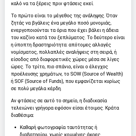
καλό να τα ξέρεις πριν φτάσεις εκεί.
Το πρώτο είναι το μέγεθος της ανάληψης. Όταν
ζητάς να βγάλεις ένα μεγάλο ποσό μονομιάς,
ενεργοποιούνται τα όρια που έχει βάλει η άδεια
του καζίνο κατά του ξεπλύματος. Το δεύτερο είναι
η ύποπτη δραστηριότητα: απότομες αλλαγές
νομίσματος, πολλαπλές αναλήψεις στη σειρά, ή
είσοδος από διαφορετικές χώρες μέσα σε λίγες
ώρες. Το τρίτο, πιο σπάνιο, είναι ο έλεγχος
προέλευσης χρημάτων, το SOW (Source of Wealth)
ή SOF (Source of Funds), που εμφανίζεται κυρίως
σε πολύ μεγάλα κέρδη.
Αν φτάσεις σε αυτό το σημείο, η διαδικασία
τελειώνει γρήγορα εφόσον είσαι έτοιμος. Κράτα
διαθέσιμα:
Καθαρή φωτογραφία ταυτότητας ή
διαβατηρίου, χωρίς κομμένες άκρες.