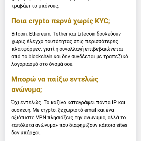
τραβάει το μπόνους.
Ποια crypto περνά χωρίς KYC;
Bitcoin, Ethereum, Tether και Litecoin δουλεύουν
χωρίς έλεγχο ταυτότητας στις περισσότερες
πλατφόρμες, γιατί η συναλλαγή επιβεβαιώνεται
από το blockchain και δεν συνδέεται με τραπεζικό
λογαριασμό στο όνομά σου.
Μπορώ να παίξω εντελώς
ανώνυμα;
Όχι εντελώς. Το καζίνο καταγράφει πάντα IP και
συσκευή. Με crypto, ξεχωριστό email και ένα
αξιόπιστο VPN πλησιάζεις την ανωνυμία, αλλά το
«απόλυτα ανώνυμα» που διαφημίζουν κάποια sites
δεν υπάρχει.