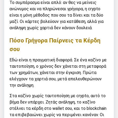
Το συμπέρασμα είναι απλό: αν θες να μείνεις
ανώνυμος και να πληρώνεσαι γρήγορα, η crypto
είναι η μόνη μέθοδος που σου τα δίνει και τα δύο
μαζί. Οι κάρτες βολεύουν για κατάθεση, αλλά για
ανάληψη χωρίς χαρτιά δεν κάνουν δουλειά.
Πόσο Γρήγορα Παίρνεις τα Κέρδη
σου
Εδώ είναι η πραγματική διαφορά. Σε ένα καζίνο με
ταυτοποίηση, ο χρόνος δεν χάνεται στη μεταφορά
των χρημάτων, χάνεται στην έγκριση. Πρώτα
ελέγχουν τα χαρτιά σου, μετά απελευθερώνουν
την ανάληψη.
Στα καζίνο χωρίς ταυτοποίηση με crypto, αυτό το
βήμα δεν υπάρχει. Ζητάς ανάληψη, το καζίνο
στέλνει τα κέρδη στο wallet σου, και το blockchain
τα επιβεβαιώνει χωρίς να περιμένει κανέναν. Οι