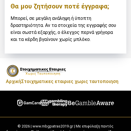
Θα μου ζητήσουν ποτέ έγγραφα;
Μπορεί, σε μεγάλη ανάληψη ή ύποπτη
δραστηριότητα. Αν τα στοιχεία της εγγραφής σου
είναι σωστά εξαρχής, ο έλεγχος περνά γρήγορα
και τα κέρδη βγαίνουν χωρίς μπλόκο.
Αρχική
Στοιχηματικες εταιριες χωρις ταυτοποιηση
© 2026 | www.mbgpatras2019.gr | Με επιφύλαξη παντός