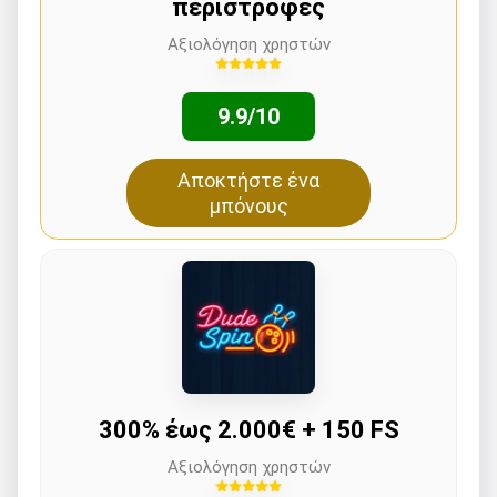
περιστροφές
Αξιολόγηση χρηστών
9.9/10
Αποκτήστε ένα
μπόνους
300% έως 2.000€ + 150 FS
Αξιολόγηση χρηστών