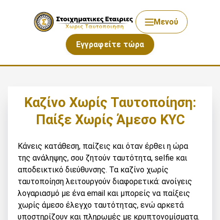
Μενού
Εγγραφείτε τώρα
Καζίνο Χωρίς Ταυτοποίηση:
Παίξε Χωρίς Άμεσο KYC
Κάνεις κατάθεση, παίζεις και όταν έρθει η ώρα
της ανάληψης, σου ζητούν ταυτότητα, selfie και
αποδεικτικό διεύθυνσης. Τα καζίνο χωρίς
ταυτοποίηση λειτουργούν διαφορετικά: ανοίγεις
λογαριασμό με ένα email και μπορείς να παίξεις
χωρίς άμεσο έλεγχο ταυτότητας, ενώ αρκετά
υποστηρίζουν και πληρωμές με κρυπτονομίσματα.