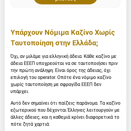
Υπάρχουν Νόμιμα Καζίνο Χωρίς
Ταυτοποίηση στην Ελλάδα;
Όχι, αν μιλάμε για ελληνική άδεια. Κάθε καζίνο με
άδεια ΕΕΕΠ υποχρεούται να σε ταυτοποιήσει πριν
την πρώτη ανάληψη. Είναι όρος της άδειας, όχι
επιλογή του operator. Οπότε ένα νόμιμο καζίνο
χωρίς ταυτοποίηση με σφραγίδα ΕΕΕΠ δεν
υπάρχει.
Αυτό δεν σημαίνει ότι παίζεις παράνομα. Τα καζίνο
εξωτερικού που δέχονται Έλληνες λειτουργούν με
άλλες άδειες, και η καθεμιά κρίνει διαφορετικά το
πότε ζητά χαρτιά: