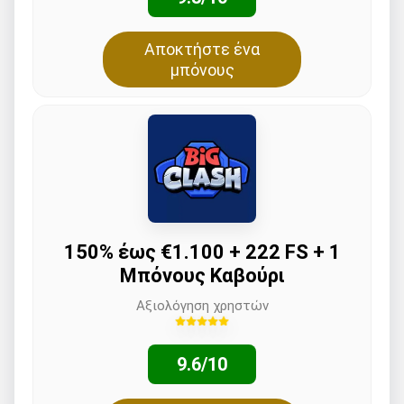
Αποκτήστε ένα
μπόνους
150% έως €1.100 + 222 FS + 1
Μπόνους Καβούρι
Αξιολόγηση χρηστών
9.6/10