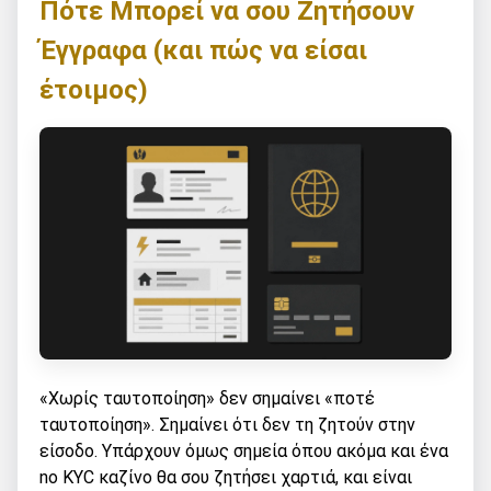
Πότε Μπορεί να σου Ζητήσουν
Έγγραφα (και πώς να είσαι
έτοιμος)
«Χωρίς ταυτοποίηση» δεν σημαίνει «ποτέ
ταυτοποίηση». Σημαίνει ότι δεν τη ζητούν στην
είσοδο. Υπάρχουν όμως σημεία όπου ακόμα και ένα
no KYC καζίνο θα σου ζητήσει χαρτιά, και είναι