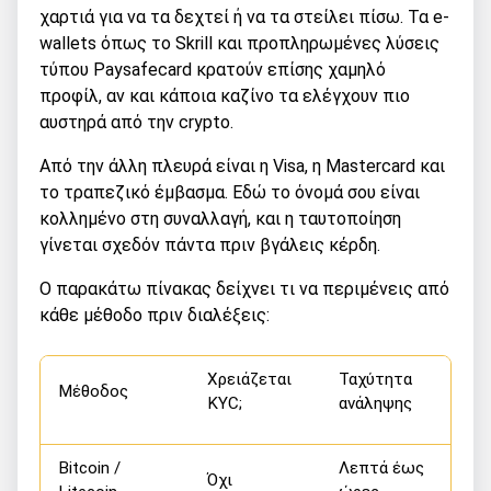
χαρτιά για να τα δεχτεί ή να τα στείλει πίσω. Τα e-
wallets όπως το Skrill και προπληρωμένες λύσεις
τύπου Paysafecard κρατούν επίσης χαμηλό
προφίλ, αν και κάποια καζίνο τα ελέγχουν πιο
αυστηρά από την crypto.
Από την άλλη πλευρά είναι η Visa, η Mastercard και
το τραπεζικό έμβασμα. Εδώ το όνομά σου είναι
κολλημένο στη συναλλαγή, και η ταυτοποίηση
γίνεται σχεδόν πάντα πριν βγάλεις κέρδη.
Ο παρακάτω πίνακας δείχνει τι να περιμένεις από
κάθε μέθοδο πριν διαλέξεις:
Χρειάζεται
Ταχύτητα
Μέθοδος
KYC;
ανάληψης
Bitcoin /
Λεπτά έως
Όχι