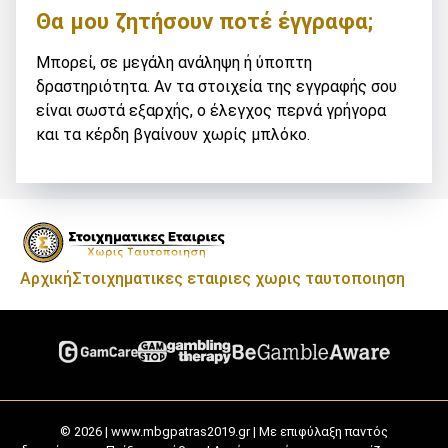
Θα μου ζητήσουν ποτέ έγγραφα;
Μπορεί, σε μεγάλη ανάληψη ή ύποπτη
δραστηριότητα. Αν τα στοιχεία της εγγραφής σου
είναι σωστά εξαρχής, ο έλεγχος περνά γρήγορα
και τα κέρδη βγαίνουν χωρίς μπλόκο.
Αρχική
Στοιχηματικες εταιριες χωρις ταυτοποιηση
© 2026 | www.mbgpatras2019.gr | Με επιφύλαξη παντός