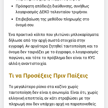
Πρόσφατη απόδειξη διεύθυνσης, συνήθως
λογαριασμός ΔΕΚΟ τελευταίου τριμήνου.
Επιβεβαίωση της μεθόδου πληρωμής στο
όνομά σου.
Ένα πρακτικό κόλπο που γλιτώνει μπλοκαρίσματα:
δήλωσε από την αρχή σωστά στοιχεία στην
εγγραφή. Αν αργότερα ζητηθεί ταυτοποίηση και το
όνομα δεν ταιριάζει με το έγγραφο, ο λογαριασμός
παγώνει, και τότε το πρόβλημα δεν είναι το KYC
αλλά η αναντιστοιχία.
Τι να Προσέξεις Πριν Παίξεις
Το μεγαλύτερο ρίσκο στα καζίνο χωρίς
ταυτοποίηση δεν είναι η ανωνυμία. Είναι ότι, χωρίς
ελληνική εποπτεία, αν κάτι στραβώσει με την
πληρωμή σου δεν υπάρχει αρχή να παραπονεθείς.