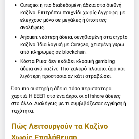
Curaçao: η πιο διαδεδομένη άδεια στα διεθνή
καζίνο. Επιτρέπει παιχνίδι χωρίς έγγραφα, με
ελέγχους μόνο σε μεγάλες ή ύποπτες
αναλήψεις.
Anjouan: νεότερη άδεια, συνηθισμένη στα crypto
καζίνο. Ίδια λογική με Curaçao, χτισμένη γύρω
από πληρωμές σε blockchain.
Κόστα Ρίκα: δεν εκδίδει κλασική gambling
άδεια ανά καζίνο. Πιο χαλαρό πλαίσιο, άρα και
λιγότερη προστασία αν κάτι στραβώσει.
Όσο πιο αυστηρή η άδεια, τόσο περισσότερα
χαρτιά. Η ΕΕΕΠ στο ένα άκρο, οι offshore άδειες
στο άλλο. Διαλέγεις με τι συμβιβάζεσαι: εγγύηση ή
ταχύτητα.
Πώς Λειτουργούν τα Καζίνο
Χωρίς Επαλήθευση