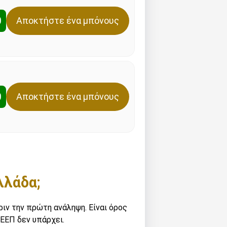
0
Αποκτήστε ένα μπόνους
0
Αποκτήστε ένα μπόνους
λλάδα;
ριν την πρώτη ανάληψη. Είναι όρος
ΕΕΕΠ δεν υπάρχει.