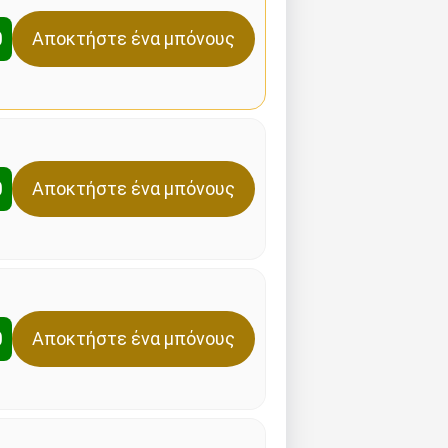
0
Αποκτήστε ένα μπόνους
0
Αποκτήστε ένα μπόνους
0
Αποκτήστε ένα μπόνους