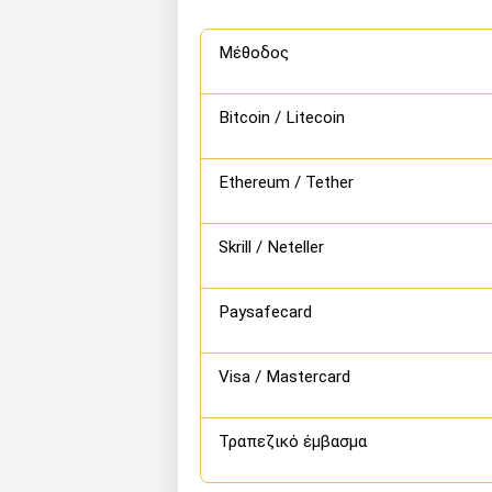
Μέθοδος
Bitcoin / Litecoin
Ethereum / Tether
Skrill / Neteller
Paysafecard
Visa / Mastercard
Τραπεζικό έμβασμα