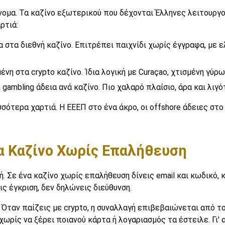
νομα. Τα καζίνο εξωτερικού που δέχονται Έλληνες λειτουργού
ρτιά:
ια στα διεθνή καζίνο. Επιτρέπει παιχνίδι χωρίς έγγραφα, με 
μένη στα crypto καζίνο. Ίδια λογική με Curaçao, χτισμένη γύρ
 gambling άδεια ανά καζίνο. Πιο χαλαρό πλαίσιο, άρα και λι
σότερα χαρτιά. Η ΕΕΕΠ στο ένα άκρο, οι offshore άδειες στο
α Καζίνο Χωρίς Επαλήθευση
. Σε ένα καζίνο χωρίς επαλήθευση δίνεις email και κωδικό, κ
ς έγκριση, δεν δηλώνεις διεύθυνση.
 Όταν παίζεις με crypto, η συναλλαγή επιβεβαιώνεται από το
χωρίς να ξέρει ποιανού κάρτα ή λογαριασμός τα έστειλε. Γι' 