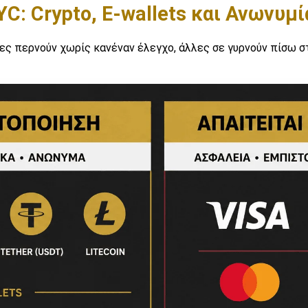
: Crypto, E-wallets και Ανωνυμί
λλες περνούν χωρίς κανέναν έλεγχο, άλλες σε γυρνούν πίσω 